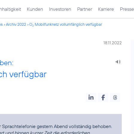
haltigkeit
Kunden
Investoren
Partner
Karriere
Presse
ws
Archiv 2022
O
Mobilfunknetz vollumfänglich verfügbar
2
18.11.2022
ben:
ch verfügbar
t und binnen kurzer Zeit die erforderlichen