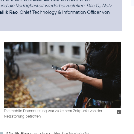
und die Verfügbarkeit wiederherzustellen. Das O
Netz
2
llik Rao
, Chief Technology & Information Officer von
Die mobile Datennutzung war zu keinem Zeitpunkt von der
Netzstörung betroffen.
Mallik Rao
sagt dazu:
„Wir bedauern die