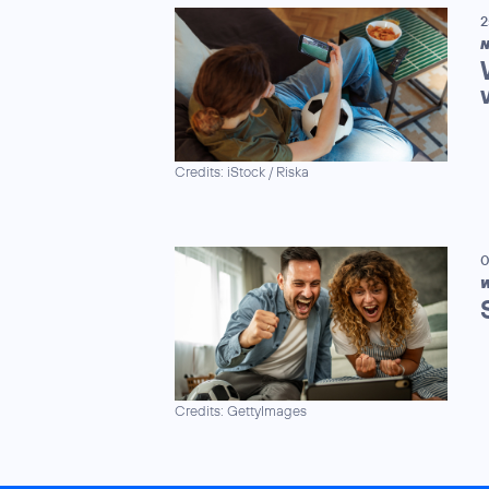
2
N
Credits: iStock / Riska
0
W
Credits: GettyImages