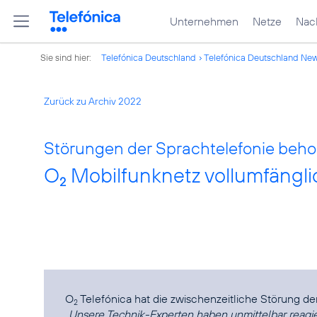
Unternehmen
Netze
Nach
Sie sind hier:
Telefónica Deutschland
Telefónica Deutschland Ne
Zurück zu Archiv 2022
Störungen der Sprachtelefonie beho
O
Mobilfunknetz vollumfängli
2
O
2
„Unsere Technik-Experten haben unmittelbar reagier