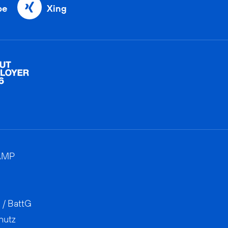
be
Xing
AMP
 / BattG
hutz