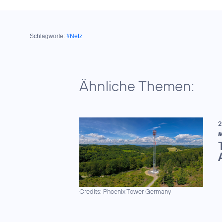
Schlagworte:
#Netz
Ähnliche Themen:
2
M
Credits: Phoenix Tower Germany