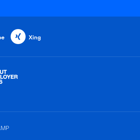
be
Xing
AMP