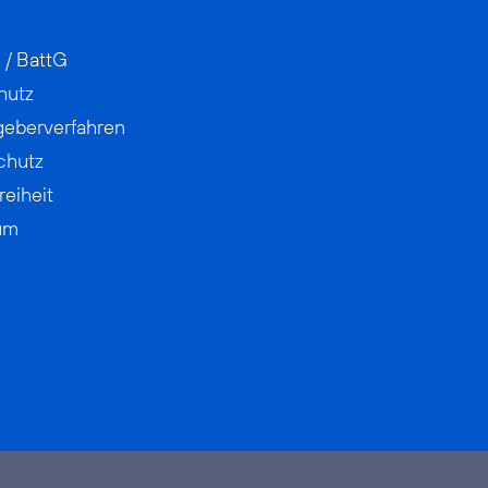
 / BattG
hutz
geberverfahren
chutz
reiheit
um