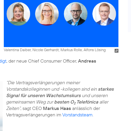
Valentina Daiber, Nicole Gerhardt, Markus Rolle, Alfons Lösing
igt
, der neue Chief Consumer Officer,
Andreas
“Die Vertragsverlängerungen meiner
Vorstandskolleginnen und -kollegen sind ein
starkes
Signal für unseren Wachstumskurs
und unseren
gemeinsamen Weg zur
besten O
Telefónica
aller
2
Zeiten”
, sagt CEO
Markus Haas
anlässlich der
Vertragsverlängerungen im
Vorstandsteam
.