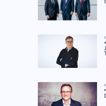
2
A
2
P