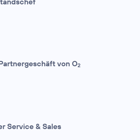
standschef
 Partnergeschäft von O
2
r Service & Sales