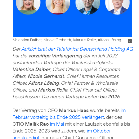
Valentina Daiber, Nicole Gerhardt, Markus Rolle, Alfons Lösing
Der
Aufsichtsrat der Telefónica Deutschland Holding AG
hat die
vorzeitige Verlängerung
der im Juli 2023
auslaufenden Verträge der Vorstandsmitglieder
Valentina Daiber
, Chief Officer Legal & Corporate
Affairs,
Nicole Gerhardt
, Chief Human Resources
Officer,
Alfons Lösing
, Chief Partner & Wholesale
Officer, und
Markus Rolle
, Chief Financial Officer,
beschlossen. Die neuen Verträge laufen
bis 2026
.
Der Vertrag von CEO
Markus Haas
wurde bereits
im
Februar vorzeitig bis Ende 2025 verlängert
, der des
CTIO
Mallik Rao
im Mai
mit einer Laufzeit ebenfalls bis
Ende 2025. 2023 wird zudem, wie
im Oktober
angekündigt
, der neue Chief Consumer Officer,