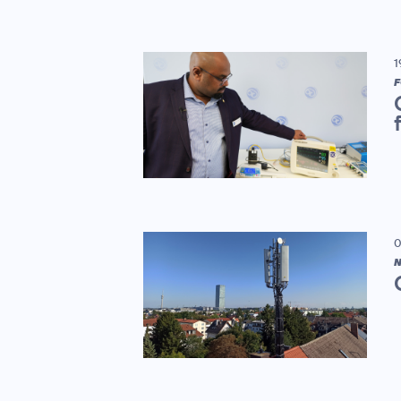
1
F
0
N