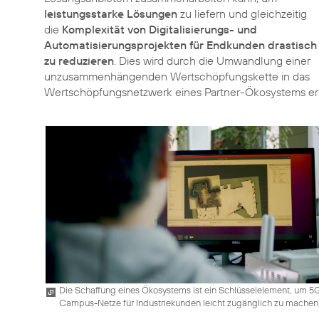
leistungsstarke Lösungen
zu liefern und gleichzeitig
die
Komplexität von Digitalisierungs- und
Automatisierungsprojekten für Endkunden drastisch
zu reduzieren
. Dies wird durch die Umwandlung einer
unzusammenhängenden Wertschöpfungskette in das
Wertschöpfungsnetzwerk eines Partner-Ökosystems err
Die Schaffung eines Ökosystems ist ein Schlüsselelement, um 5
Campus-Netze für Industriekunden leicht zugänglich zu machen