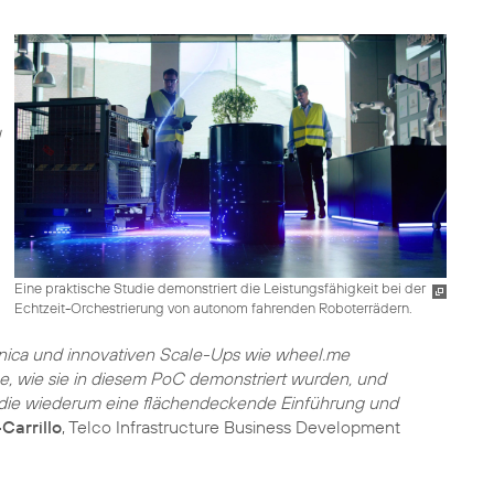
Eine praktische Studie demonstriert die Leistungsfähigkeit bei der
Echtzeit-Orchestrierung von autonom fahrenden Roboterrädern.
onica und innovativen Scale-Ups wie wheel.me
e, wie sie in diesem PoC demonstriert wurden, und
, die wiederum eine flächendeckende Einführung und
Carrillo
, Telco Infrastructure Business Development