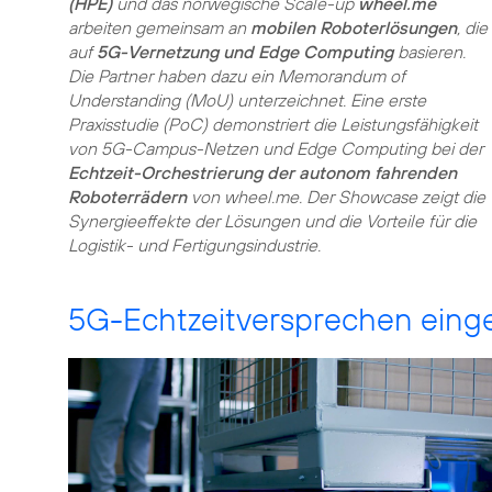
(HPE)
und das norwegische Scale-up
wheel.me
arbeiten gemeinsam an
mobilen Roboterlösungen
, die
auf
5G-Vernetzung und Edge Computing
basieren.
Die Partner haben dazu ein Memorandum of
Understanding (MoU) unterzeichnet. Eine erste
Praxisstudie (PoC) demonstriert die Leistungsfähigkeit
von 5G-Campus-Netzen und Edge Computing bei der
Echtzeit-Orchestrierung der autonom fahrenden
Roboterrädern
von wheel.me. Der Showcase zeigt die
Synergieeffekte der Lösungen und die Vorteile für die
Logistik- und Fertigungsindustrie.
5G-Echtzeitversprechen einge