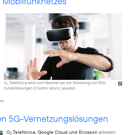
s Mobilfunknetzes
O
Telefónica wird noch flexibler bei der Skalierung von B2x-
2
Kundenlösungen (
Credits: istock / alvarez
)
en.
rnen 5G-Vernetzungslösungen
O
Telefónica, Google Cloud und Ericsson
arbeiten
2