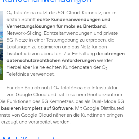
O
Telefónica nutzt das 5G-Cloud-Kernnetz, um im
2
ersten Schritt
echte Kundenanwendungen und
Vernetzungslösungen für mobiles Breitband
,
Network-Slicing, Echtzeitanwendungen und private
5G-Netze in einer Testumgebung zu erproben, die
Leistungen zu optimieren und das Netz für den
Livebetrieb vorzubereiten. Zur Einhaltung der
strengen
datenschutzrechtlichen Anforderungen
werden
hierbei aber keine echten Kundendaten der O
2
Telefónica verwendet.
Für den Betrieb nutzt O
Telefónica die Infrastruktur
2
von Google Cloud und hat in seinem Rechenzentrum
t. Die Funktionen des 5G Kernnetzes, das als Dual-Mode 5G
,
basieren komplett auf Software
. Mit Google Distributed
Dienste von Google Cloud näher an die Kund:innen bringen
 erzeugt und verarbeitet werden.