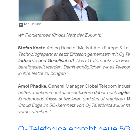
Mallik Rao
wir Pionierarbeit für das Netz der Zukunft.“
Stefan Koetz
, Acting Head of Market Area Europe & Lat
Technologiepartner setzt Ericsson gemeinsam mit O
Te
2
Industrie und Gesellschaft
. Das 5G-Kernnetz von Erics
bereitgestellt werden. Damit ermöglichen wir es Telek
in ihre Netze zu bringen.“
Amol Phadke
, General Manager Global Telecom Industr
helfen Telekommunikationsanbietern dabei, noch
agiler
Kundenbedürfnisse antizipieren und darauf reagieren. W
Cloud Edge im 5G-Kernnetz von O
Telefónica zukunft
2
voranzutreiben.“
O
Telefónica erprobt neue 