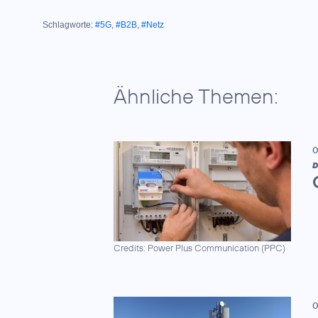
Schlagworte:
#5G
,
#B2B
,
#Netz
Ähnliche Themen:
0
D
Credits: Power Plus Communication (PPC)
0