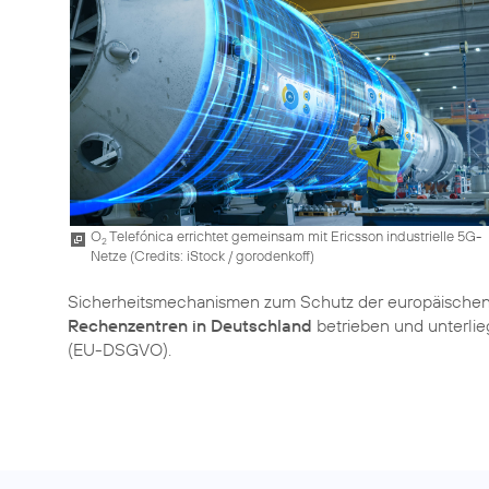
O
Telefónica errichtet gemeinsam mit Ericsson industrielle 5G-
2
Netze (
Credits: iStock / gorodenkoff
)
Sicherheitsmechanismen zum Schutz der europäischen
Rechenzentren in Deutschland
betrieben und unterli
(EU-DSGVO).