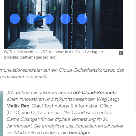
O
Telefónica will sein 5G-Kernnetz in die Cloud verlagern
2
(
Credits: Gettyimages (edited)
)
mmunikationsanbieter auf ein Cloud-Sicherheitskonzept, das
echanismen entspricht.
„Wir gehen mit unserem neuen
5G-Cloud-Kernnetz
einen innovativen und zukunftsweisenden Weg“
, sagt
Mallik Rao
, Chief Technology & Information Officer
(CTIO) von O
Telefónica.
„Die Cloud ist ein echter
2
Game Changer für die digitale Vernetzung im 21.
Jahrhundert. Sie ermöglicht uns, Innovationen schneller
zur Marktreife zu bringen, die
benötigte