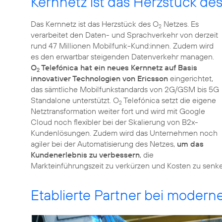
Kernnetz ist das Herzstück de
Das Kernnetz ist das Herzstück des O
Netzes. Es
2
verarbeitet den Daten- und Sprachverkehr von derzeit
rund 47 Millionen Mobilfunk-Kund:innen. Zudem wird
es den erwartbar steigenden Datenverkehr managen.
O
Telefónica hat ein neues Kernnetz auf Basis
2
innovativer Technologien von Ericsson
eingerichtet,
das sämtliche Mobilfunkstandards von 2G/GSM bis 5G
Standalone unterstützt. O
Telefónica setzt die eigene
2
Netztransformation weiter fort und wird mit Google
Cloud noch flexibler bei der Skalierung von B2x-
Kundenlösungen. Zudem wird das Unternehmen noch
agiler bei der Automatisierung des Netzes,
um das
Kundenerlebnis zu verbessern
, die
Markteinführungszeit zu verkürzen und Kosten zu senk
Etablierte Partner bei mode