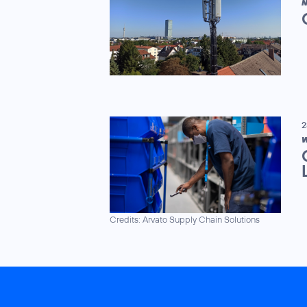
N
2
W
Credits: Arvato Supply Chain Solutions