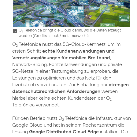
O
Telefónica bringt die Cloud dahin, wo die Daten erzeugt
2
werden (
Credits: istock / metamorworks
)
O
Telefónica nutzt das 5G-Cloud-Kernnetz, um im
2
ersten Schritt
echte Kundenanwendungen und
Vernetzungslösungen für mobiles Breitband
,
Network-Slicing, Echtzeitanwendungen und private
5G-Netze in einer Testumgebung zu erproben, die
Leistungen zu optimieren und das Netz für den
Livebetrieb vorzubereiten. Zur Einhaltung der
strengen
datenschutzrechtlichen Anforderungen
werden
hierbei aber keine echten Kundendaten der O
2
Telefónica verwendet.
Für den Betrieb nutzt O
Telefónica die Infrastruktur von
2
Google Cloud und hat in seinem Rechenzentrum die
Lösung
Google Distributed Cloud Edge
installiert. Die