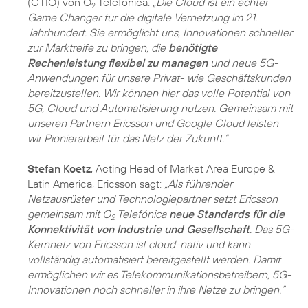
(CTIO) von O
Telefónica.
„Die Cloud ist ein echter
2
Game Changer für die digitale Vernetzung im 21.
Jahrhundert. Sie ermöglicht uns, Innovationen schneller
zur Marktreife zu bringen, die
benötigte
Rechenleistung flexibel zu managen
und neue 5G-
Anwendungen für unsere Privat- wie Geschäftskunden
bereitzustellen. Wir können hier das volle Potential von
5G, Cloud und Automatisierung nutzen. Gemeinsam mit
unseren Partnern Ericsson und Google Cloud leisten
wir Pionierarbeit für das Netz der Zukunft.“
Stefan Koetz
, Acting Head of Market Area Europe &
Latin America, Ericsson sagt:
„Als führender
Netzausrüster und Technologiepartner setzt Ericsson
gemeinsam mit O
Telefónica
neue Standards für die
2
Konnektivität von Industrie und Gesellschaft
. Das 5G-
Kernnetz von Ericsson ist cloud-nativ und kann
vollständig automatisiert bereitgestellt werden. Damit
ermöglichen wir es Telekommunikationsbetreibern, 5G-
Innovationen noch schneller in ihre Netze zu bringen.“