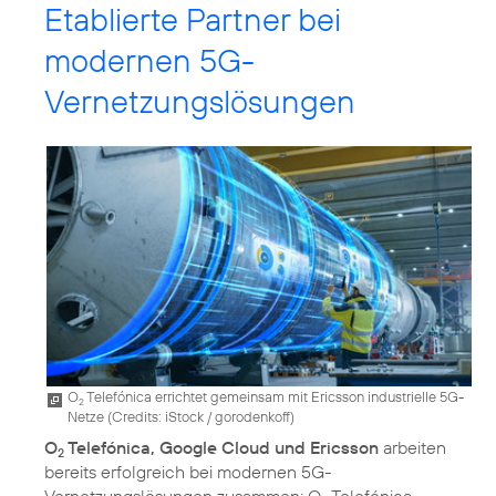
Etablierte Partner bei
modernen 5G-
Vernetzungslösungen
O
Telefónica errichtet gemeinsam mit Ericsson industrielle 5G-
2
Netze (
Credits: iStock / gorodenkoff
)
O
Telefónica, Google Cloud und Ericsson
arbeiten
2
bereits erfolgreich bei modernen 5G-
Vernetzungslösungen zusammen: O
Telefónica