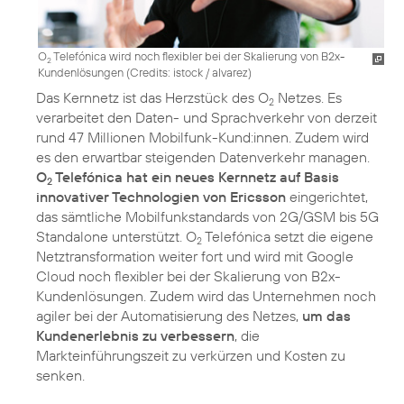
O
Telefónica wird noch flexibler bei der Skalierung von B2x-
2
Kundenlösungen (
Credits: istock / alvarez
)
Das Kernnetz ist das Herzstück des O
Netzes. Es
2
verarbeitet den Daten- und Sprachverkehr von derzeit
rund 47 Millionen Mobilfunk-Kund:innen. Zudem wird
es den erwartbar steigenden Datenverkehr managen.
O
Telefónica hat ein neues Kernnetz auf Basis
2
innovativer Technologien von Ericsson
eingerichtet,
das sämtliche Mobilfunkstandards von 2G/GSM bis 5G
Standalone unterstützt. O
Telefónica setzt die eigene
2
Netztransformation weiter fort und wird mit Google
Cloud noch flexibler bei der Skalierung von B2x-
Kundenlösungen. Zudem wird das Unternehmen noch
agiler bei der Automatisierung des Netzes,
um das
Kundenerlebnis zu verbessern
, die
Markteinführungszeit zu verkürzen und Kosten zu
senken.