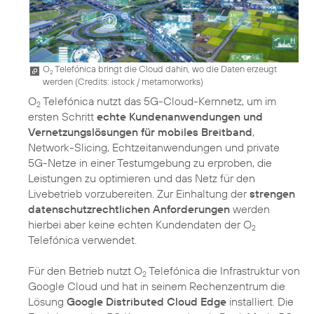
O
Telefónica bringt die Cloud dahin, wo die Daten erzeugt
2
werden (
Credits: istock / metamorworks
)
O
Telefónica nutzt das 5G-Cloud-Kernnetz, um im
2
ersten Schritt
echte Kundenanwendungen und
Vernetzungslösungen für mobiles Breitband
,
Network-Slicing, Echtzeitanwendungen und private
5G-Netze in einer Testumgebung zu erproben, die
Leistungen zu optimieren und das Netz für den
Livebetrieb vorzubereiten. Zur Einhaltung der
strengen
datenschutzrechtlichen Anforderungen
werden
hierbei aber keine echten Kundendaten der O
2
Telefónica verwendet.
Für den Betrieb nutzt O
Telefónica die Infrastruktur von
2
Google Cloud und hat in seinem Rechenzentrum die
Lösung
Google Distributed Cloud Edge
installiert. Die