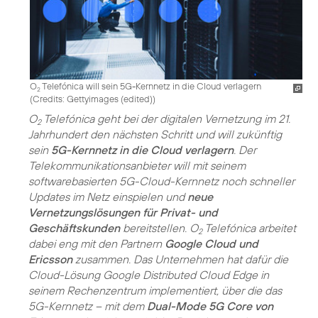
O
Telefónica will sein 5G-Kernnetz in die Cloud verlagern
2
(
Credits: Gettyimages (edited)
)
O
Telefónica geht bei der digitalen Vernetzung im 21.
2
Jahrhundert den nächsten Schritt und will zukünftig
sein
5G-Kernnetz in die Cloud verlagern
. Der
Telekommunikationsanbieter will mit seinem
softwarebasierten 5G-Cloud-Kernnetz noch schneller
Updates im Netz einspielen und
neue
Vernetzungslösungen für Privat- und
Geschäftskunden
bereitstellen. O
Telefónica arbeitet
2
dabei eng mit den Partnern
Google Cloud und
Ericsson
zusammen. Das Unternehmen hat dafür die
Cloud-Lösung Google Distributed Cloud Edge in
seinem Rechenzentrum implementiert, über die das
5G-Kernnetz – mit dem
Dual-Mode 5G Core von