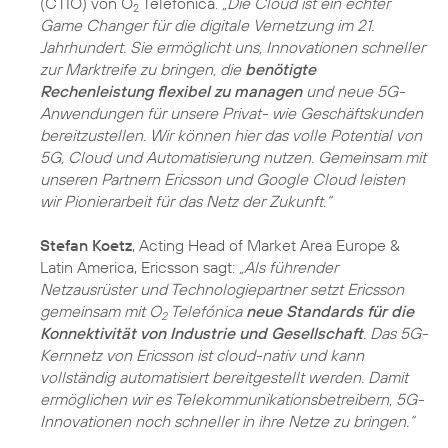
(CTIO) von O
Telefónica.
„Die Cloud ist ein echter
2
Game Changer für die digitale Vernetzung im 21.
Jahrhundert. Sie ermöglicht uns, Innovationen schneller
zur Marktreife zu bringen, die
benötigte
Rechenleistung flexibel zu managen
und neue 5G-
Anwendungen für unsere Privat- wie Geschäftskunden
bereitzustellen. Wir können hier das volle Potential von
5G, Cloud und Automatisierung nutzen. Gemeinsam mit
unseren Partnern Ericsson und Google Cloud leisten
wir Pionierarbeit für das Netz der Zukunft.“
Stefan Koetz
, Acting Head of Market Area Europe &
Latin America, Ericsson sagt:
„Als führender
Netzausrüster und Technologiepartner setzt Ericsson
gemeinsam mit O
Telefónica
neue Standards für die
2
Konnektivität von Industrie und Gesellschaft
. Das 5G-
Kernnetz von Ericsson ist cloud-nativ und kann
vollständig automatisiert bereitgestellt werden. Damit
ermöglichen wir es Telekommunikationsbetreibern, 5G-
Innovationen noch schneller in ihre Netze zu bringen.“