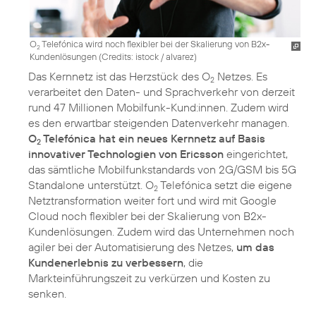
O
Telefónica wird noch flexibler bei der Skalierung von B2x-
2
Kundenlösungen (
Credits: istock / alvarez
)
Das Kernnetz ist das Herzstück des O
Netzes. Es
2
verarbeitet den Daten- und Sprachverkehr von derzeit
rund 47 Millionen Mobilfunk-Kund:innen. Zudem wird
es den erwartbar steigenden Datenverkehr managen.
O
Telefónica hat ein neues Kernnetz auf Basis
2
innovativer Technologien von Ericsson
eingerichtet,
das sämtliche Mobilfunkstandards von 2G/GSM bis 5G
Standalone unterstützt. O
Telefónica setzt die eigene
2
Netztransformation weiter fort und wird mit Google
Cloud noch flexibler bei der Skalierung von B2x-
Kundenlösungen. Zudem wird das Unternehmen noch
agiler bei der Automatisierung des Netzes,
um das
Kundenerlebnis zu verbessern
, die
Markteinführungszeit zu verkürzen und Kosten zu
senken.