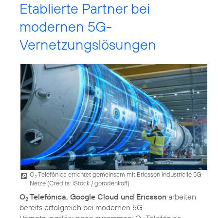
Etablierte Partner bei
modernen 5G-
Vernetzungslösungen
O
Telefónica errichtet gemeinsam mit Ericsson industrielle 5G-
2
Netze (
Credits: iStock / gorodenkoff
)
O
Telefónica, Google Cloud und Ericsson
arbeiten
2
bereits erfolgreich bei modernen 5G-
Vernetzungslösungen zusammen: O
Telefónica