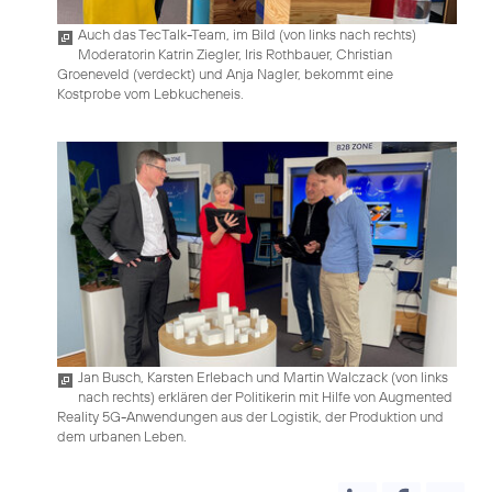
Auch das TecTalk-Team, im Bild (von links nach rechts)
Moderatorin Katrin Ziegler, Iris Rothbauer, Christian
Groeneveld (verdeckt) und Anja Nagler, bekommt eine
Kostprobe vom Lebkucheneis.
Jan Busch, Karsten Erlebach und Martin Walczack (von links
nach rechts) erklären der Politikerin mit Hilfe von Augmented
Reality 5G-Anwendungen aus der Logistik, der Produktion und
dem urbanen Leben.