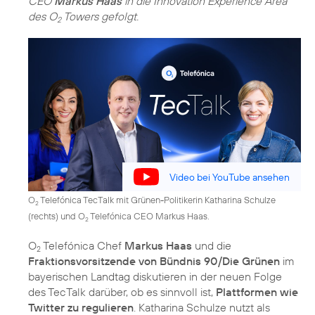
CEO
Markus Haas
in die Innovation Experience Area
des O
Towers gefolgt.
2
Video bei YouTube ansehen
O
Telefónica TecTalk mit Grünen-Politikerin Katharina Schulze
2
(rechts) und O
Telefónica CEO Markus Haas.
2
O
Telefónica Chef
Markus Haas
und die
2
Fraktionsvorsitzende von Bündnis 90/Die Grünen
im
bayerischen Landtag diskutieren in der neuen Folge
des TecTalk darüber, ob es sinnvoll ist,
Plattformen wie
Twitter zu regulieren
. Katharina Schulze nutzt als