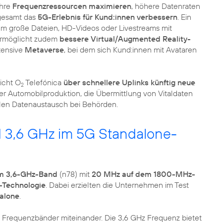
ihre
Frequenzressourcen maximieren
, höhere Datenraten
gesamt das
5G-Erlebnis für Kund:innen verbessern
. Ein
um große Dateien, HD-Videos oder Livestreams mit
 ermöglicht zudem
bessere Virtual/Augmented Reality-
tensive
Metaverse
, bei dem sich Kund:innen mit Avataren
icht O
Telefónica
über schnellere Uplinks künftig neue
2
er Automobilproduktion, die Übermittlung von Vitaldaten
alen Datenaustausch bei Behörden.
3,6 GHz im 5G Standalone-
m 3,6-GHz-Band
(n78) mit
20 MHz auf dem 1800-MHz-
-Technologie
. Dabei erzielten die Unternehmen im Test
alone
.
 Frequenzbänder miteinander. Die 3,6 GHz Frequenz bietet