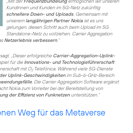
„Mit der
Frequenzbündelung
ermöglichen wir unseren
Kundinnen und Kunden im 5G-Netz zukünftig
schnellere Down- und Uploads
. Gemeinsam mit
unserem
langjährigen Partner Nokia
ist es uns
gelungen, diesen Schritt auch beim Upload im 5G
Standalone-Netz zu vollziehen. Carrier Aggregation
as
Netzerlebnis verbessern
.“
 sagt:
„Dieser erfolgreiche
Carrier-Aggregation-Uplink-
spiel für die
Innovations- und Technologieführerschaft
nerschaft mit O
Telefónica. Während viele 5G-Dienste
2
der Uplink-Geschwindigkeiten
im Sub-6-GHz-Bereich
nwendungsfälle
. Die Carrier Aggregation Software ergänzt
ht Nokia zum Vorreiter bei der Bereitstellung von
ng der Effizienz von Funknetzen
unterstützen.“
nen Weg für das Metaverse