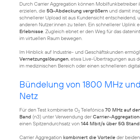
Durch Carrier Aggregation können Mobilfunkbetreiber 
erzielen, die
5G-Abdeckung vergrößern
und damit ins
schnellerer Upload ist aus Kundensicht entscheidend, 
anderen Nutzer:innen zu teilen. Ein schnellerer Uplink
Erlebnisse
. Zugleich ebnet er den Weg für das datenin
im virtuellen Raum bewegen.
Im Hinblick auf Industrie- und Geschäftskunden ermögl
Vernetzungslösungen
, etwa Live-Übertragungen aus d
im medizinischen Bereich oder einen schnelleren digit
Bündelung von 1800 MHz und 
Netz
Für den Test kombinierte O
Telefónica
70 MHz auf de
2
Band
(n3) unter Verwendung der
Carrier-Aggregation
einen Spitzendurchsatz von
144 Mbit/s über 5G Stand
Carrier Aggregation
kombiniert die Vorteile
der beiden