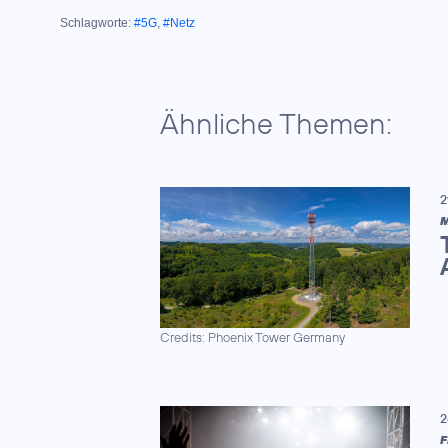
Schlagworte:
#5G
,
#Netz
Ähnliche Themen:
2
M
Credits: Phoenix Tower Germany
2
F