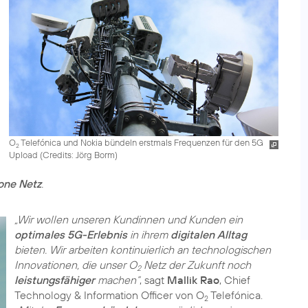
O
Telefónica und Nokia bündeln erstmals Frequenzen für den 5G
2
Upload (
Credits: Jörg Borm
)
one Netz
.
„Wir wollen unseren Kundinnen und Kunden ein
optimales 5G-Erlebnis
in ihrem
digitalen Alltag
bieten. Wir arbeiten kontinuierlich an technologischen
Innovationen, die unser O
Netz der Zukunft noch
2
leistungsfähiger
machen“
, sagt
Mallik Rao
, Chief
Technology & Information Officer von O
Telefónica.
2