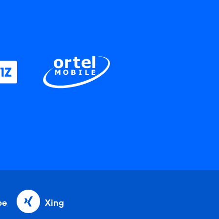
be
Xing