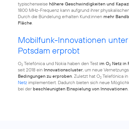
typischerweise
höhere Geschwindigkeiten und Kapaz
1800 MHz-Frequenz kann aufgrund ihrer physikalisch
Durch die Bündelung erhalten Kund:innen
mehr Bandbr
Fläche
.
Mobilfunk-Innovationen unte
Potsdam erprobt
O
Telefónica und Nokia haben den Test
im O
Netz in
2
2
seit 2018 ein
Innovationscluster
, um neue Vernetzungs
Bedingungen zu erproben
. Zuletzt hat O
Telefónica i
2
Netz
implementiert. Dadurch bieten sich neue Möglichk
bei der
beschleunigten Einspielung von Innovationen
.