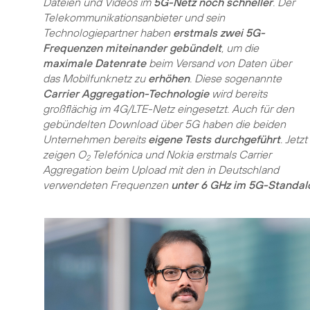
Dateien und Videos im
5G-Netz noch schneller
. Der
Telekommunikationsanbieter und sein
Technologiepartner haben
erstmals zwei 5G-
Frequenzen miteinander gebündelt
, um die
maximale Datenrate
beim Versand von Daten über
das Mobilfunknetz zu
erhöhen
. Diese sogenannte
Carrier Aggregation-Technologie
wird bereits
großflächig im 4G/LTE-Netz eingesetzt. Auch für den
gebündelten Download über 5G haben die beiden
Unternehmen bereits
eigene Tests durchgeführt
. Jetzt
zeigen O
Telefónica und Nokia erstmals Carrier
2
Aggregation beim Upload mit den in Deutschland
verwendeten Frequenzen
unter 6 GHz im 5G-Standal