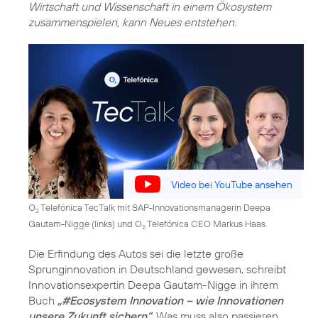
Wirtschaft und Wissenschaft in einem Ökosystem
zusammenspielen, kann Neues entstehen.
Video bei YouTube ansehen
O
Telefónica TecTalk mit SAP-Innovationsmanagerin Deepa
2
Gautam-Nigge (links) und O
Telefónica CEO Markus Haas.
2
Die Erfindung des Autos sei die letzte große
Sprunginnovation in Deutschland gewesen, schreibt
Innovationsexpertin Deepa Gautam-Nigge in ihrem
Buch
„#Ecosystem Innovation – wie Innovationen
unsere Zukunft sichern“
. Was muss also passieren,