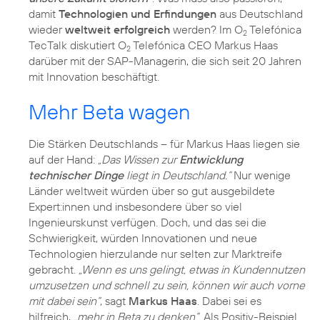
damit
Technologien und Erfindungen
aus Deutschland
wieder
weltweit erfolgreich
werden? Im O
Telefónica
2
TecTalk diskutiert O
Telefónica CEO Markus Haas
2
darüber mit der SAP-Managerin, die sich seit 20 Jahren
mit Innovation beschäftigt.
Mehr Beta wagen
Die Stärken Deutschlands – für Markus Haas liegen sie
auf der Hand:
„Das Wissen zur
Entwicklung
technischer Dinge
liegt in Deutschland.“
Nur wenige
Länder weltweit würden über so gut ausgebildete
Expert:innen und insbesondere über so viel
Ingenieurskunst verfügen. Doch, und das sei die
Schwierigkeit, würden Innovationen und neue
Technologien hierzulande nur selten zur Marktreife
gebracht.
„Wenn es uns gelingt, etwas in Kundennutzen
umzusetzen und schnell zu sein, können wir auch vorne
mit dabei sein“
, sagt
Markus Haas
. Dabei sei es
hilfreich,
„mehr in Beta zu denken“
. Als Positiv-Beispiel