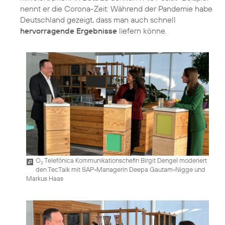
nennt er die Corona-Zeit: Während der Pandemie habe
Deutschland gezeigt, dass man auch schnell
hervorragende Ergebnisse
liefern könne.
O
Telefónica Kommunikationschefin Birgit Dengel moderiert
2
den TecTalk mit SAP-Managerin Deepa Gautam-Nigge und
Markus Haas