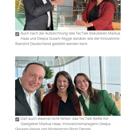
Auch nach der Aufzeichnung des TecTalk diskutieren Markus
Haas und Deepa Gutam-Nigge darüber, wie der Innovations-
Standort Deutschland gestärkt werden kann
Darf auch diesmal nicht fehlen: das TecTalk-Selfie mit
Gastgeber Markus Haas, Innovationsmanagerin Deepa
Gautam-Nigge und Moderatorin Birgit Dengel