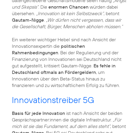
datengetriebene Geschäftsmodelle seien häufig
„Angst
und Skepsis“
. Die
enormen Chancen
würden dabei
übersehen.
„Innovation ist kein Selbstzweck“
, betont
Gautam-Nigge
.
„Wir dürfen nicht vergessen, dass wir
die Gesellschaft, Bürger, Menschen abholen müssen.“
Ein weiterer wichtiger Hebel sind nach Ansicht der
Innovationsexpertin die
politischen
Rahmenbedingungen
. Bei der Regulierung und der
Finanzierung von Innovationen sei Deutschland nicht
gut aufgestellt, kritisiert Gautam-Nigge.
Es fehle in
Deutschland oftmals an Fördergeldern
, um
Innovationen über den Beta-Status hinaus zu
finanzieren und zu wirtschaftlichem Erfolg zu führen.
Innovationstreiber 5G
Basis für jede Innovation
ist nach Ansicht der beiden
Gesprächspartner:innen die digitale Infrastruktur.
„Für
mich ist sie das Fundament, auf dem alles steht“
, betont
Gautam-Nigge
. Bei 5G sei Deutschland sehr gut