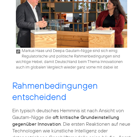
Markus Haas und Deepa Gautam-Nigge sind sich einig:
Regulatorische und politische Rahmenbedingungen sind
wichtige Hebel, damit Deutschland beim Thema Innovationen
auch im globalen Vergleich wieder ganz vorne mit dabei ist
Rahmenbedingungen
entscheidend
Ein typisch deutsches Hemmnis ist nach Ansicht von
Gautam-Nigge die
oft kritische Grundeinstellung
gegenüber Innovation
. Die ersten Reaktionen auf neue
Technologien wie künstliche Intelligenz oder