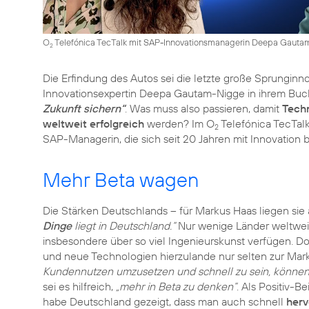
O
Telefónica TecTalk mit SAP-Innovationsmanagerin Deepa Gautam
2
Die Erfindung des Autos sei die letzte große Sprunginn
Innovationsexpertin Deepa Gautam-Nigge in ihrem Bu
Zukunft sichern“
. Was muss also passieren, damit
Tech
weltweit erfolgreich
werden? Im O
Telefónica TecTalk
2
SAP-Managerin, die sich seit 20 Jahren mit Innovation b
Mehr Beta wagen
Die Stärken Deutschlands – für Markus Haas liegen sie
Dinge
liegt in Deutschland.“
Nur wenige Länder weltweit
insbesondere über so viel Ingenieurskunst verfügen. Do
und neue Technologien hierzulande nur selten zur Mark
Kundennutzen umzusetzen und schnell zu sein, können w
sei es hilfreich,
„mehr in Beta zu denken“
. Als Positiv-
habe Deutschland gezeigt, dass man auch schnell
herv