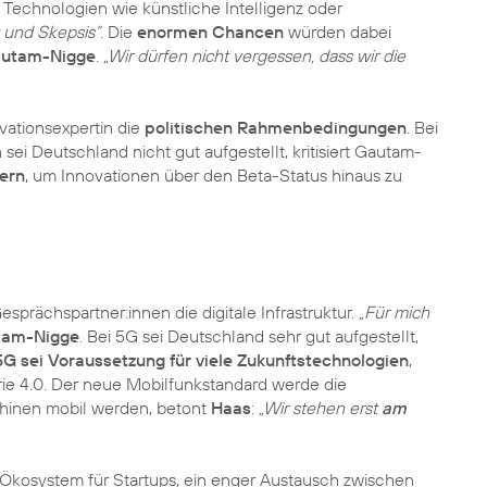
 Technologien wie künstliche Intelligenz oder
 und Skepsis“
. Die
enormen Chancen
würden dabei
utam-Nigge
.
„Wir dürfen nicht vergessen, dass wir die
vationsexpertin die
politischen Rahmenbedingungen
. Bei
ei Deutschland nicht gut aufgestellt, kritisiert Gautam-
dern
, um Innovationen über den Beta-Status hinaus zu
sprächspartner:innen die digitale Infrastruktur.
„Für mich
tam-Nigge
. Bei 5G sei Deutschland sehr gut aufgestellt,
5G sei Voraussetzung für viele Zukunftstechnologien
,
ie 4.0. Der neue Mobilfunkstandard werde die
chinen mobil werden, betont
Haas
:
„Wir stehen erst
am
Ökosystem für Startups, ein enger Austausch zwischen