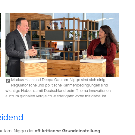
Markus Haas und Deepa Gautam-Nigge sind sich einig:
Regulatorische und politische Rahmenbedingungen sind
wichtige Hebel, damit Deutschland beim Thema Innovationen
auch im globalen Vergleich wieder ganz vorne mit dabei ist
eidend
Gautam-Nigge die
oft kritische Grundeinstellung