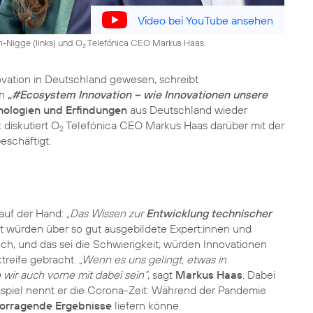
Video bei YouTube ansehen
-Nigge (links) und O
Telefónica CEO Markus Haas.
2
ovation in Deutschland gewesen, schreibt
ch
„#Ecosystem Innovation – wie Innovationen unsere
nologien und Erfindungen
aus Deutschland wieder
 diskutiert O
Telefónica CEO Markus Haas darüber mit der
2
eschäftigt.
 auf der Hand:
„Das Wissen zur
Entwicklung technischer
 würden über so gut ausgebildete Expert:innen und
ch, und das sei die Schwierigkeit, würden Innovationen
treife gebracht.
„Wenn es uns gelingt, etwas in
ir auch vorne mit dabei sein“
, sagt
Markus Haas
. Dabei
Beispiel nennt er die Corona-Zeit: Während der Pandemie
orragende Ergebnisse
liefern könne.