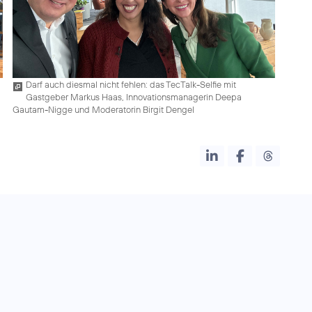
Darf auch diesmal nicht fehlen: das TecTalk-Selfie mit
Gastgeber Markus Haas, Innovationsmanagerin Deepa
Gautam-Nigge und Moderatorin Birgit Dengel