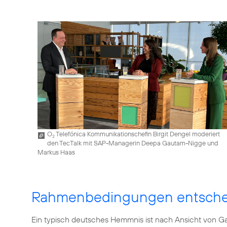
O
Telefónica Kommunikationschefin Birgit Dengel moderiert
2
den TecTalk mit SAP-Managerin Deepa Gautam-Nigge und
Markus Haas
Rahmenbedingungen entsch
Ein typisch deutsches Hemmnis ist nach Ansicht von 