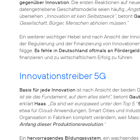
gegenüber Innovation
. Die ersten Reaktionen auf neue
datengetriebene Geschäftsmodelle seien häufig
„Angst
übersehen.
„Innovation ist kein Selbstzweck“
, betont
Ga
Gesellschaft, Bürger, Menschen abholen müssen.“
Ein weiterer wichtiger Hebel sind nach Ansicht der Inno
der Regulierung und der Finanzierung von Innovationen s
Nigge.
Es fehle in Deutschland oftmals an Fördergel
finanzieren und zu wirtschaftlichem Erfolg zu führen.
Innovationstreiber 5G
Basis für jede Innovation
ist nach Ansicht der beiden Ge
ist sie das Fundament, auf dem alles steht“
, betont
Gau
erklärt
Haas
.
„Da sind wir europaweit unter den Top 5.“
etwa für Cloud-Anwendungen, Smart Cities und Industr
Organisation in Fabriken komplett verändern, weil Mas
Anfang dieser Produktionsrevolution
.“
Ein
hervorragendes Bildungssystem
, ein wachsendes 