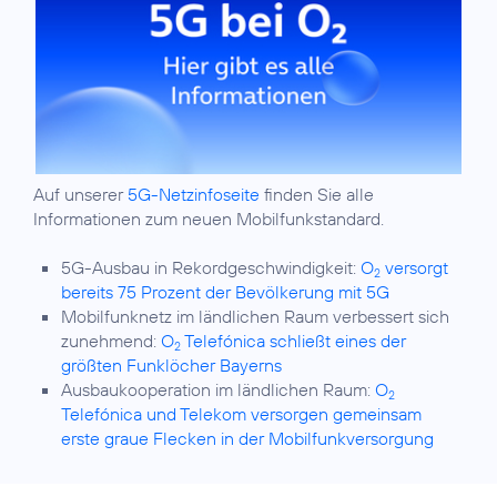
Auf unserer
5G-Netzinfoseite
finden Sie alle
Informationen zum neuen Mobilfunkstandard.
5G-Ausbau in Rekordgeschwindigkeit:
O
versorgt
2
bereits 75 Prozent der Bevölkerung mit 5G
Mobilfunknetz im ländlichen Raum verbessert sich
zunehmend:
O
Telefónica schließt eines der
2
größten Funklöcher Bayerns
Ausbaukooperation im ländlichen Raum:
O
2
Telefónica und Telekom versorgen gemeinsam
erste graue Flecken in der Mobilfunkversorgung