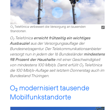
O
Telefónica verbessert die Versorgung an tausenden
2
Standorten.
O
Telefónica
erreicht frühzeitig ein wichtiges
2
Ausbauziel
aus der Versorgungsauflage der
Bundesnetzagentur. Der Telekommunikationsanbieter
versorgt nun in jedem der 16 Bundesländer
mindestens
98 Prozent der Haushalte
mit einer Geschwindigkeit
von mindestens 100 Mbit/s. Damit erfüllt O
Telefónica
2
die 100 Mbit/s-Auflage seit letztem Donnerstag auch im
Bundesland Thüringen.
O
modernisiert tausende
2
Mobilfunkstandorte