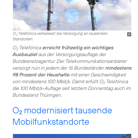
O
Telefónica verbessert die Versorgung an tausenden
2
Standorten.
O
Telefónica
erreicht frühzeitig ein wichtiges
2
Ausbauziel
aus der Versorgungsauflage der
Bundesnetzagentur. Der Telekommunikationsanbieter
versorgt nun in jedem der 16 Bundesländer
mindestens
98 Prozent der Haushalte
mit einer Geschwindigkeit
von mindestens 100 Mbit/s. Damit erfüllt O
Telefónica
2
die 100 Mbit/s-Auflage seit letztem Donnerstag auch im
Bundesland Thüringen.
O
modernisiert tausende
2
Mobilfunkstandorte