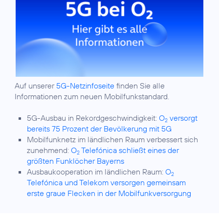
Auf unserer
5G-Netzinfoseite
finden Sie alle
Informationen zum neuen Mobilfunkstandard.
5G-Ausbau in Rekordgeschwindigkeit:
O
versorgt
2
bereits 75 Prozent der Bevölkerung mit 5G
Mobilfunknetz im ländlichen Raum verbessert sich
zunehmend:
O
Telefónica schließt eines der
2
größten Funklöcher Bayerns
Ausbaukooperation im ländlichen Raum:
O
2
Telefónica und Telekom versorgen gemeinsam
erste graue Flecken in der Mobilfunkversorgung