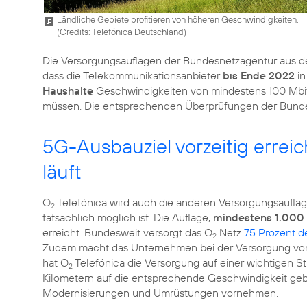
Ländliche Gebiete profitieren von höheren Geschwindigkeiten.
(
Credits: Telefónica Deutschland
)
Die Versorgungsauflagen der Bundesnetzagentur aus d
dass die Telekommunikationsanbieter
bis Ende 2022
in
Haushalte
Geschwindigkeiten von mindestens 100 Mbit/
müssen. Die entsprechenden Überprüfungen der Bundes
5G-Ausbauziel vorzeitig erre
läuft
O
Telefónica wird auch die anderen Versorgungsauflage
2
tatsächlich möglich ist. Die Auflage,
mindestens 1.000
erreicht. Bundesweit versorgt das O
Netz
75 Prozent d
2
Zudem macht das Unternehmen bei der Versorgung von 
hat O
Telefónica die Versorgung auf einer wichtigen S
2
Kilometern auf die entsprechende Geschwindigkeit gebr
Modernisierungen und Umrüstungen vornehmen.