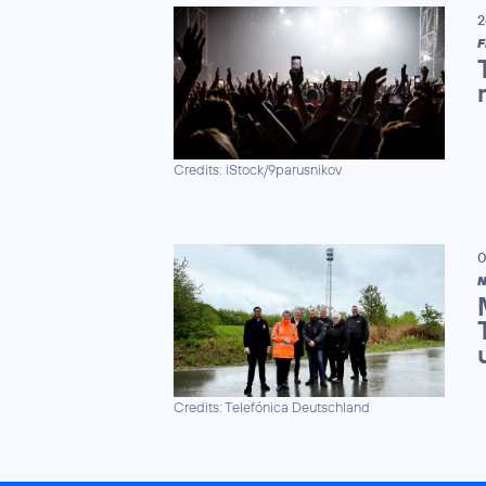
2
F
Credits: iStock/9parusnikov
0
N
Credits: Telefónica Deutschland