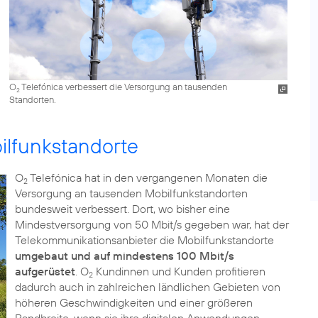
O
Telefónica verbessert die Versorgung an tausenden
2
Standorten.
ilfunkstandorte
O
Telefónica hat in den vergangenen Monaten die
2
Versorgung an tausenden Mobilfunkstandorten
bundesweit verbessert. Dort, wo bisher eine
Mindestversorgung von 50 Mbit/s gegeben war, hat der
Telekommunikationsanbieter die Mobilfunkstandorte
umgebaut und auf mindestens 100 Mbit/s
aufgerüstet
. O
Kundinnen und Kunden profitieren
2
dadurch auch in zahlreichen ländlichen Gebieten von
höheren Geschwindigkeiten und einer größeren
Bandbreite, wenn sie ihre digitalen Anwendungen