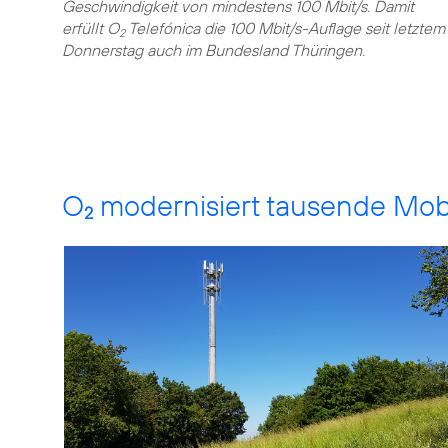
Geschwindigkeit von mindestens 100 Mbit/s. Damit
erfüllt O
Telefónica die 100 Mbit/s-Auflage seit letztem
2
Donnerstag auch im Bundesland Thüringen.
O
modernisiert tausende Mob
2