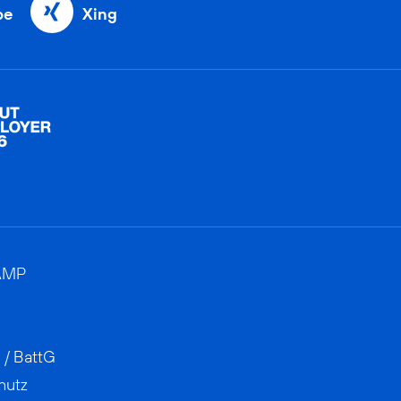
be
Xing
AMP
 / BattG
hutz