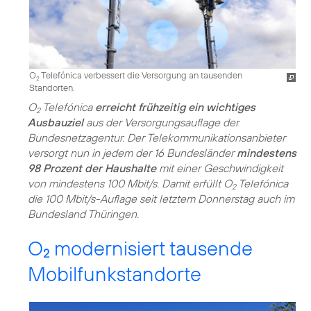
O
Telefónica verbessert die Versorgung an tausenden
2
Standorten.
O
Telefónica
erreicht frühzeitig ein wichtiges
2
Ausbauziel
aus der Versorgungsauflage der
Bundesnetzagentur. Der Telekommunikationsanbieter
versorgt nun in jedem der 16 Bundesländer
mindestens
98 Prozent der Haushalte
mit einer Geschwindigkeit
von mindestens 100 Mbit/s. Damit erfüllt O
Telefónica
2
die 100 Mbit/s-Auflage seit letztem Donnerstag auch im
Bundesland Thüringen.
O
modernisiert tausende
2
Mobilfunkstandorte