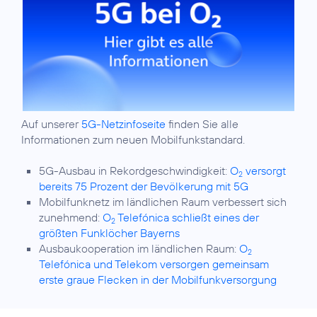
Auf unserer
5G-Netzinfoseite
finden Sie alle
Informationen zum neuen Mobilfunkstandard.
5G-Ausbau in Rekordgeschwindigkeit:
O
versorgt
2
bereits 75 Prozent der Bevölkerung mit 5G
Mobilfunknetz im ländlichen Raum verbessert sich
zunehmend:
O
Telefónica schließt eines der
2
größten Funklöcher Bayerns
Ausbaukooperation im ländlichen Raum:
O
2
Telefónica und Telekom versorgen gemeinsam
erste graue Flecken in der Mobilfunkversorgung