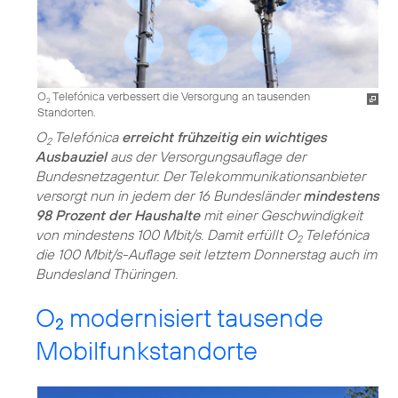
O
Telefónica verbessert die Versorgung an tausenden
2
Standorten.
O
Telefónica
erreicht frühzeitig ein wichtiges
2
Ausbauziel
aus der Versorgungsauflage der
Bundesnetzagentur. Der Telekommunikationsanbieter
versorgt nun in jedem der 16 Bundesländer
mindestens
98 Prozent der Haushalte
mit einer Geschwindigkeit
von mindestens 100 Mbit/s. Damit erfüllt O
Telefónica
2
die 100 Mbit/s-Auflage seit letztem Donnerstag auch im
Bundesland Thüringen.
O
modernisiert tausende
2
Mobilfunkstandorte