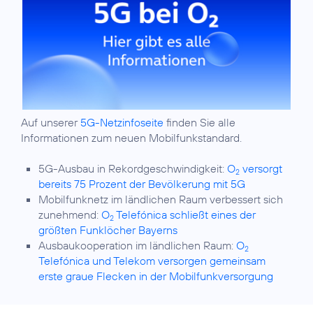
Auf unserer
5G-Netzinfoseite
finden Sie alle
Informationen zum neuen Mobilfunkstandard.
5G-Ausbau in Rekordgeschwindigkeit:
O
versorgt
2
bereits 75 Prozent der Bevölkerung mit 5G
Mobilfunknetz im ländlichen Raum verbessert sich
zunehmend:
O
Telefónica schließt eines der
2
größten Funklöcher Bayerns
Ausbaukooperation im ländlichen Raum:
O
2
Telefónica und Telekom versorgen gemeinsam
erste graue Flecken in der Mobilfunkversorgung