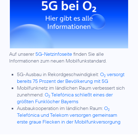
Auf unserer
5G-Netzinfoseite
finden Sie alle
Informationen zum neuen Mobilfunkstandard.
5G-Ausbau in Rekordgeschwindigkeit:
O
versorgt
2
bereits 75 Prozent der Bevölkerung mit 5G
Mobilfunknetz im ländlichen Raum verbessert sich
zunehmend:
O
Telefónica schließt eines der
2
größten Funklöcher Bayerns
Ausbaukooperation im ländlichen Raum:
O
2
Telefónica und Telekom versorgen gemeinsam
erste graue Flecken in der Mobilfunkversorgung