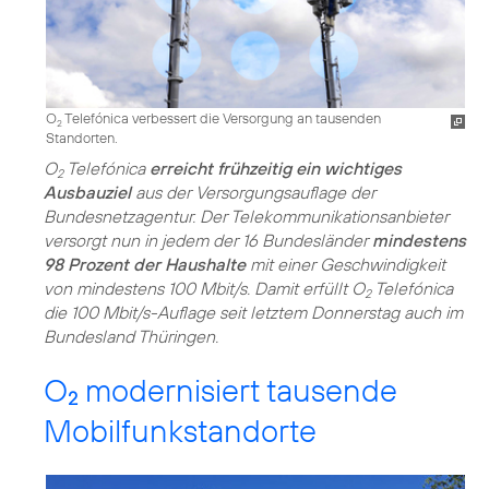
O
Telefónica verbessert die Versorgung an tausenden
2
Standorten.
O
Telefónica
erreicht frühzeitig ein wichtiges
2
Ausbauziel
aus der Versorgungsauflage der
Bundesnetzagentur. Der Telekommunikationsanbieter
versorgt nun in jedem der 16 Bundesländer
mindestens
98 Prozent der Haushalte
mit einer Geschwindigkeit
von mindestens 100 Mbit/s. Damit erfüllt O
Telefónica
2
die 100 Mbit/s-Auflage seit letztem Donnerstag auch im
Bundesland Thüringen.
O
modernisiert tausende
2
Mobilfunkstandorte