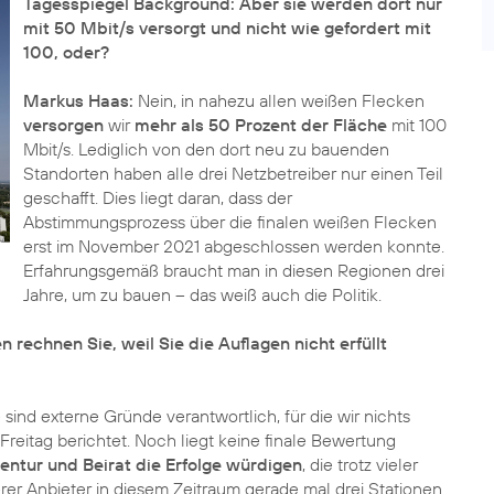
Tagesspiegel Background: Aber sie werden dort nur
mit 50 Mbit/s versorgt und nicht wie gefordert mit
100, oder?
Markus Haas:
Nein, in nahezu allen weißen Flecken
versorgen
wir
mehr als 50 Prozent der Fläche
mit 100
Mbit/s. Lediglich von den dort neu zu bauenden
Standorten haben alle drei Netzbetreiber nur einen Teil
geschafft. Dies liegt daran, dass der
Abstimmungsprozess über die finalen weißen Flecken
erst im November 2021 abgeschlossen werden konnte.
Erfahrungsgemäß braucht man in diesen Regionen drei
Jahre, um zu bauen – das weiß auch die Politik.
echnen Sie, weil Sie die Auflagen nicht erfüllt
ind externe Gründe verantwortlich, für die wir nichts
reitag berichtet. Noch liegt keine finale Bewertung
entur und Beirat die Erfolge würdigen
, die trotz vieler
erer Anbieter in diesem Zeitraum gerade mal drei Stationen