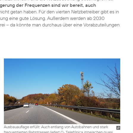
ngerung der Frequenzen sind wir bereit, auch
nicht getan haben. Für den vierten Netzbetreiber gibt es in
arung eine gute Lösung. Außerdem werden ab 2030
frei – da könnte man durchaus über eine Vorabzuteilungen
Ausbauauflage erfüllt: Auch entlang von Autobahnen und stark
frequentierten Bahntrassen liefert O
Telefónica inzwischen quasi