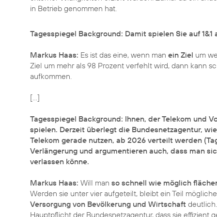
in Betrieb genommen hat.
Tagesspiegel Background: Damit spielen Sie auf 1&1
Markus Haas:
Es ist das eine, wenn man
ein Ziel
um wen
Ziel um mehr als 98 Prozent verfehlt wird, dann kann s
aufkommen.
[…]
Tagesspiegel Background: Ihnen, der Telekom und Vod
spielen. Derzeit überlegt die Bundesnetzagentur, wi
Telekom gerade nutzen, ab 2026 verteilt werden (Tag
Verlängerung und argumentieren auch, dass man sich
verlassen könne.
Markus Haas:
Will man
so schnell wie möglich fläc
Werden sie unter vier aufgeteilt, bleibt ein Teil möglic
Versorgung von Bevölkerung und Wirtschaft
deutlich.
Hauptpflicht der Bundesnetzagentur, dass sie effizient