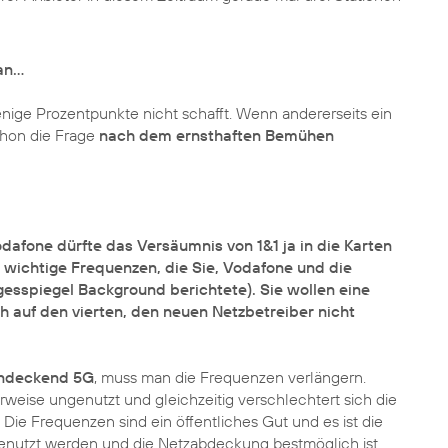
 an…
ige Prozentpunkte nicht schafft. Wenn andererseits ein
chon die Frage
nach dem ernsthaften Bemühen
afone dürfte das Versäumnis von 1&1 ja in die Karten
e wichtige Frequenzen, die Sie, Vodafone und die
esspiegel Background berichtete). Sie wollen eine
 auf den vierten, den neuen Netzbetreiber nicht
hendeckend 5G
, muss man die Frequenzen verlängern.
herweise ungenutzt und gleichzeitig verschlechtert sich die
 Die Frequenzen sind ein öffentliches Gut und es ist die
 genutzt werden und die Netzabdeckung bestmöglich ist.