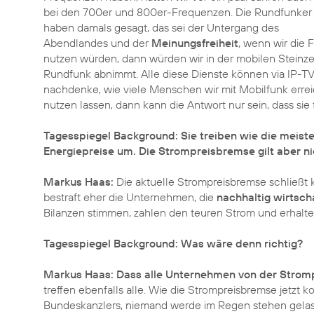
bei den 700er und 800er-Frequenzen. Die Rundfunker
haben damals gesagt, das sei der Untergang des
Abendlandes und der
Meinungsfreiheit
, wenn wir die 
nutzen würden, dann würden wir in der mobilen Steinzei
Rundfunk abnimmt. Alle diese Dienste können via IP-
nachdenke, wie viele Menschen wir mit Mobilfunk erre
nutzen lassen, dann kann die Antwort nur sein, dass si
Tagesspiegel Background: Sie treiben wie die meist
Energiepreise um. Die Strompreisbremse gilt aber n
Markus Haas:
Die aktuelle Strompreisbremse schließt kri
bestraft eher die Unternehmen, die
nachhaltig wirtsch
Bilanzen stimmen, zahlen den teuren Strom und erhalten
Tagesspiegel Background: Was wäre denn richtig?
Markus Haas:
Dass alle Unternehmen von der Stromp
treffen ebenfalls alle. Wie die Strompreisbremse jetzt kon
Bundeskanzlers, niemand werde im Regen stehen gelas