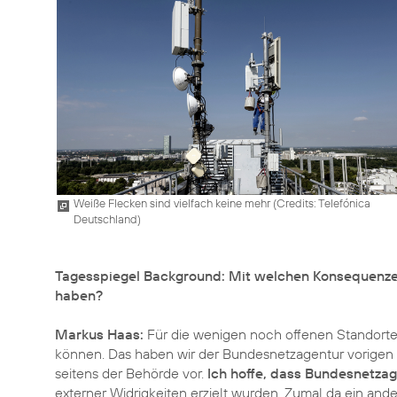
Weiße Flecken sind vielfach keine mehr (
Credits: Telefónica
Deutschland
)
Tagesspiegel Background: Mit welchen Konsequenzen r
haben?
Markus Haas:
Für die wenigen noch offenen Standorte s
können. Das haben wir der Bundesnetzagentur vorigen F
seitens der Behörde vor.
Ich hoffe, dass Bundesnetzag
externer Widrigkeiten erzielt wurden. Zumal da ein and