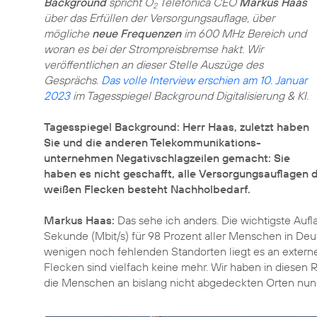
Background
spricht O
Telefónica CEO
Markus Haas
2
über das Erfüllen der Versorgungsauflage, über
mögliche
neue Frequenzen
im 600 MHz Bereich und
woran es bei der Strompreisbremse hakt. Wir
veröffentlichen an dieser Stelle Auszüge des
Gesprächs.
Das volle Interview erschien am 10. Januar
2023
im Tagesspiegel Background Digitalisierung & KI.
Tagesspiegel Background: Herr Haas, zuletzt haben
Sie und die anderen Telekommunikations­
unternehmen Negativschlagzeilen gemacht: Sie
haben es nicht geschafft, alle Versorgungsauflagen 
weißen Flecken besteht Nachholbedarf.
Markus Haas:
Das sehe ich anders. Die wichtigste Aufl
Sekunde (Mbit/s) für 98 Prozent aller Menschen in De
wenigen noch fehlenden Standorten liegt es an externe
Flecken sind vielfach keine mehr. Wir haben in diesen
die Menschen an bislang nicht abgedeckten Orten nun