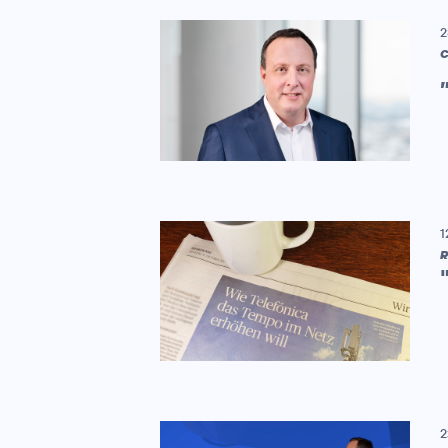
2
C
1
R
2