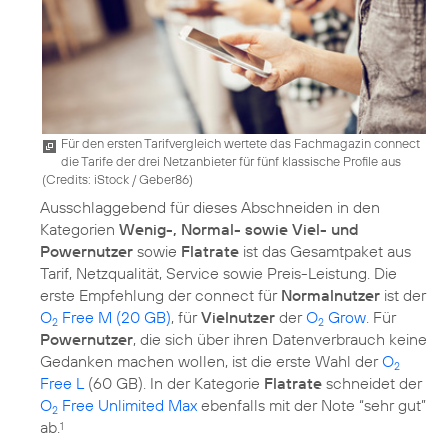
Für den ersten Tarifvergleich wertete das Fachmagazin connect
die Tarife der drei Netzanbieter für fünf klassische Profile aus
(
Credits: iStock / Geber86
)
Ausschlaggebend für dieses Abschneiden in den
Kategorien
Wenig-, Normal- sowie Viel- und
Powernutzer
sowie
Flatrate
ist das Gesamtpaket aus
Tarif, Netzqualität, Service sowie Preis-Leistung. Die
erste Empfehlung der connect für
Normalnutzer
ist der
O
Free M (20 GB)
, für
Vielnutzer
der
O
Grow
. Für
2
2
Powernutzer
, die sich über ihren Datenverbrauch keine
Gedanken machen wollen, ist die erste Wahl der
O
2
Free L
(60 GB). In der Kategorie
Flatrate
schneidet der
O
Free Unlimited Max
ebenfalls mit der Note “sehr gut”
2
ab.
1