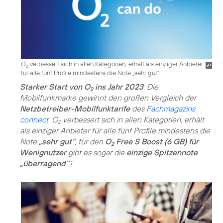
O
verbessert sich in allen Kategorien, erhält als einziger Anbieter
2
für alle fünf Profile mindestens die Note „sehr gut“
Starker Start von O
ins Jahr 2023
: Die
2
Mobilfunkmarke gewinnt den großen Vergleich der
Netzbetreiber-Mobilfunktarife
des
Fachmagazins
connect
. O
verbessert sich in allen Kategorien, erhält
2
als einziger Anbieter für alle fünf Profile mindestens die
Note
„sehr gut“
, für den
O
Free S Boost (6 GB) für
2
Wenignutzer
gibt es sogar die
einzige Spitzennote
„überragend“
.
1