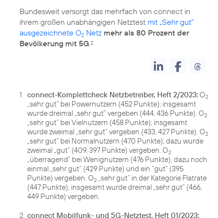
Bundesweit versorgt das mehrfach von connect in
ihrem großen unabhängigen Netztest
mit „Sehr gut“
ausgezeichnete O
Netz
mehr als 80 Prozent der
2
Bevölkerung mit 5G
.
2
1
connect-Komplettcheck Netzbetreiber, Heft 2/2023:
O
2
„sehr gut“ bei Powernutzern (452 Punkte); insgesamt
wurde dreimal „sehr gut“ vergeben (444, 436 Punkte). O
2
„sehr gut“ bei Vielnutzern (458 Punkte); insgesamt
wurde zweimal „sehr gut“ vergeben (433, 427 Punkte). O
2
„sehr gut“ bei Normalnutzern (470 Punkte); dazu wurde
zweimal „gut“ (409, 397 Punkte) vergeben. O
2
„überragend“ bei Wenignutzern (476 Punkte); dazu noch
einmal „sehr gut“ (429 Punkte) und ein “gut” (395
Punkte) vergeben. O
„sehr gut“ in der Kategorie Flatrate
2
(447 Punkte); insgesamt wurde dreimal „sehr gut“ (466,
449 Punkte) vergeben.
2
connect Mobilfunk- und 5G-Netztest, Heft 01/2023: