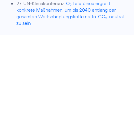
27. UN-Klimakonferenz:
O
Telefónica ergreift
2
konkrete Maßnahmen, um bis 2040 entlang der
gesamten Wertschöpfungskette netto-CO
-neutral
2
zu sein