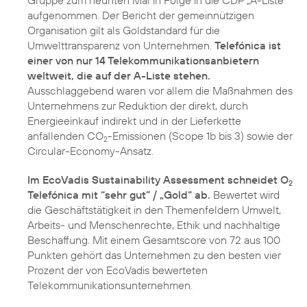
Gruppe zum neunten Mal in Folge in die CDP „A-Liste“
aufgenommen. Der Bericht der gemeinnützigen
Organisation gilt als Goldstandard für die
Umwelttransparenz von Unternehmen.
Telefónica ist
einer von nur 14 Telekommunikationsanbietern
weltweit, die auf der A-Liste stehen.
Ausschlaggebend waren vor allem die Maßnahmen des
Unternehmens zur Reduktion der direkt, durch
Energieeinkauf indirekt und in der Lieferkette
anfallenden CO
-Emissionen (Scope 1b bis 3) sowie der
2
Circular-Economy-Ansatz.
Im EcoVadis Sustainability Assessment schneidet O
2
Telefónica mit “sehr gut” / „Gold“ ab.
Bewertet wird
die Geschäftstätigkeit in den Themenfeldern Umwelt,
Arbeits- und Menschenrechte, Ethik und nachhaltige
Beschaffung. Mit einem Gesamtscore von 72 aus 100
Punkten gehört das Unternehmen zu den besten vier
Prozent der von EcoVadis bewerteten
Telekommunikationsunternehmen.