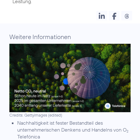
Leistung.
Weitere Informationen
Credits: Gettyimages (edited)
Nachhaltigkeit
ist fester Bestandteil des
unternehmerischen Denkens und Handelns von O
2
Telefónica