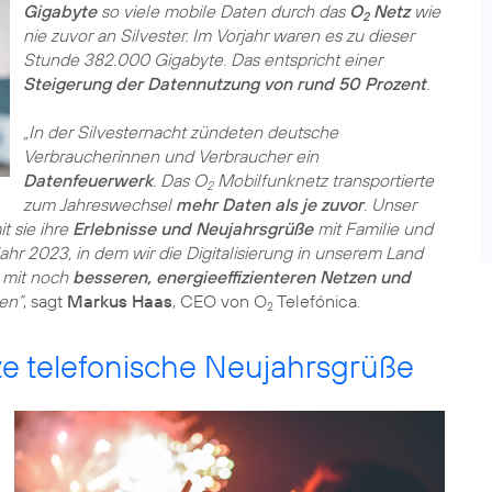
Gigabyte
so viele mobile Daten durch das
O
Netz
wie
2
nie zuvor an Silvester. Im Vorjahr waren es zu dieser
Stunde 382.000 Gigabyte. Das entspricht einer
Steigerung der Datennutzung von rund 50 Prozent
.
„In der Silvesternacht zündeten deutsche
Verbraucherinnen und Verbraucher ein
Datenfeuerwerk
. Das O
Mobilfunknetz transportierte
2
zum Jahreswechsel
mehr Daten als je zuvor
. Unser
t sie ihre
Erlebnisse und Neujahrsgrüße
mit Familie und
hr 2023, in dem wir die Digitalisierung in unserem Land
 mit noch
besseren, energieeffizienteren Netzen und
en“
, sagt
Markus Haas
, CEO von O
Telefónica.
2
ze telefonische Neujahrsgrüße