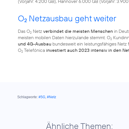
O
Netzausbau geht weiter
2
Das O
Netz
verbindet die meisten Menschen
in Deuts
2
meisten mobilen Daten hierzulande stemmt. O
Kundinn
2
und 4G-Ausbau
bundesweit ein leistungsfähiges Netz 
O
Telefónica
investiert auch 2023 intensiv in den N
2
Schlagworte:
#5G
,
#Netz
Ähnliche Themen: