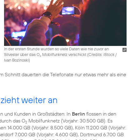
In der ersten Stunde wurden so viele Daten wie nie zuvor an
Silvester über das O
Mobilfunknetz verschickt (
Credits: iStock /
2
Ivan Bozinoski
)
m Schnitt dauerten die Telefonate nur etwas mehr als eine
ieht weiter an
n und Kunden in Großstädten: In
Berlin
flossen in den
durch das O
Mobilfunknetz (Vorjahr: 30.500 GB). Es
2
n 14.000 GB (Vorjahr: 8.500 GB), Köln 11.200 GB (Vorjahr:
sseldorf 7.000 GB (Vorjahr: 4.600 GB), Dortmund 6.700 GB