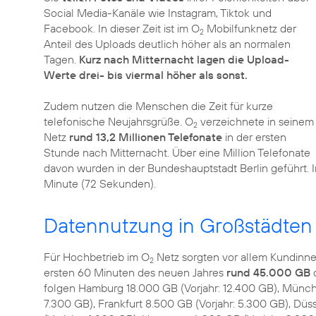
Social Media-Kanäle wie Instagram, Tiktok und
Facebook. In dieser Zeit ist im O
Mobilfunknetz der
2
Anteil des Uploads deutlich höher als an normalen
Tagen.
Kurz nach Mitternacht lagen die Upload-
Werte drei- bis viermal höher als sonst.
Zudem nutzen die Menschen die Zeit für kurze
telefonische Neujahrsgrüße. O
verzeichnete in seinem
2
Netz
rund 13,2 Millionen Telefonate
in der ersten
Stunde nach Mitternacht. Über eine Million Telefonate
davon wurden in der Bundeshauptstadt Berlin geführt. I
Minute (72 Sekunden).
Datennutzung in Großstädten z
Für Hochbetrieb im O
Netz sorgten vor allem Kundinne
2
ersten 60 Minuten des neuen Jahres
rund 45.000 GB
folgen Hamburg 18.000 GB (Vorjahr: 12.400 GB), Münche
7.300 GB), Frankfurt 8.500 GB (Vorjahr: 5.300 GB), Dü