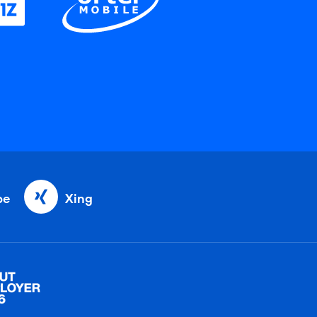
be
Xing