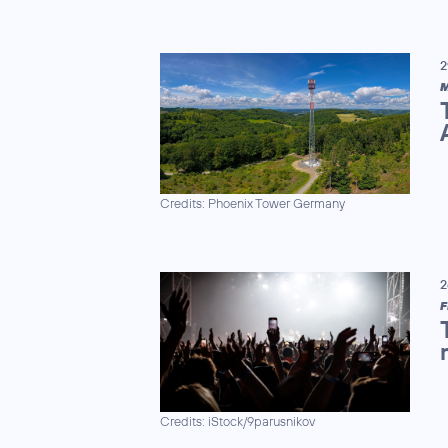
2
M
Credits: Phoenix Tower Germany
2
F
Credits: iStock/9parusnikov