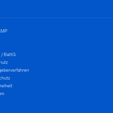
AMP
 / BattG
hutz
geberverfahren
chutz
reiheit
um