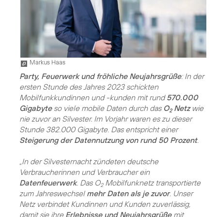
Markus Haas
Party, Feuerwerk und fröhliche Neujahrsgrüße
: In der
ersten Stunde des Jahres 2023 schickten
Mobilfunkkundinnen und -kunden mit rund
570.000
Gigabyte
so viele mobile Daten durch das
O
Netz
wie
2
nie zuvor an Silvester. Im Vorjahr waren es zu dieser
Stunde 382.000 Gigabyte. Das entspricht einer
Steigerung der Datennutzung von rund 50 Prozent
.
„In der Silvesternacht zündeten deutsche
Verbraucherinnen und Verbraucher ein
Datenfeuerwerk
. Das O
Mobilfunknetz transportierte
2
zum Jahreswechsel
mehr Daten als je zuvor
. Unser
Netz verbindet Kundinnen und Kunden zuverlässig,
damit sie ihre
Erlebnisse und Neujahrsgrüße
mit