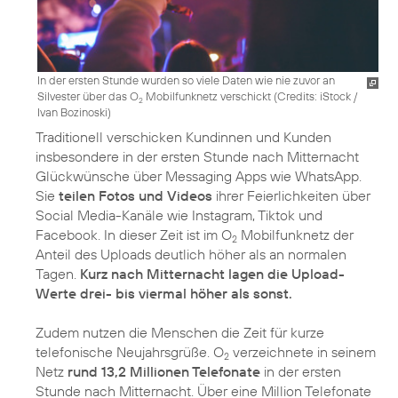
In der ersten Stunde wurden so viele Daten wie nie zuvor an
Silvester über das O
Mobilfunknetz verschickt (
Credits: iStock /
2
Ivan Bozinoski
)
Traditionell verschicken Kundinnen und Kunden
insbesondere in der ersten Stunde nach Mitternacht
Glückwünsche über Messaging Apps wie WhatsApp.
Sie
teilen Fotos und Videos
ihrer Feierlichkeiten über
Social Media-Kanäle wie Instagram, Tiktok und
Facebook. In dieser Zeit ist im O
Mobilfunknetz der
2
Anteil des Uploads deutlich höher als an normalen
Tagen.
Kurz nach Mitternacht lagen die Upload-
Werte drei- bis viermal höher als sonst.
Zudem nutzen die Menschen die Zeit für kurze
telefonische Neujahrsgrüße. O
verzeichnete in seinem
2
Netz
rund 13,2 Millionen Telefonate
in der ersten
Stunde nach Mitternacht. Über eine Million Telefonate