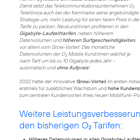
2
Damit setzt das Telekommunikationsunternehmen O
2
Telefónica auch bei der Kernmarke seine angekündigte
Strategie um, mehr Leistung für einen fairen Preis in die
Tarife zu packen. Neukund:innen profitieren in den
Gigabyte-Laufzeittarifen
, neben höherem
Datenvolumen und
höheren Surfgeschwindigkeiten
,
vor allem vom Grow-Vorteil: Das monatliche
Datenvolumen der O
Mobile Kund:innen wächst je
2
nach Tarif um bis zu 10 Gigabyte jedes Jahr –
automatisch und
ohne Aufpreis
.
1
2022 hatte der innovative
Grow-Vorteil
im ersten mitw
erstmals für zusätzliches Wachstum und
hohe Kundenz
zum zentralen Kundenvorteil ihres neuen Mobilfunk-Port
Weitere Leistungsverbesseru
den bisherigen O
Tarifen:
2
Höheres Datenvolumen in allen Gigabyte-Laufzeit