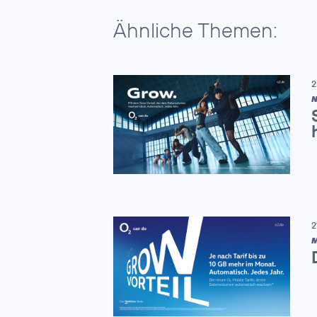
Ähnliche Themen:
2
N
2
M