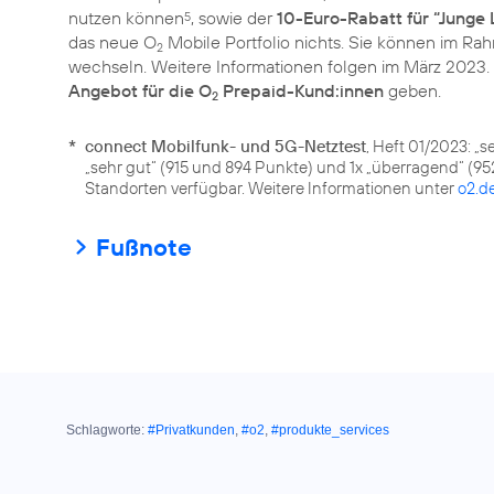
nutzen können
, sowie der
10-Euro-Rabatt für “Junge 
5
das neue O
Mobile Portfolio nichts. Sie können im Rah
2
wechseln. Weitere Informationen folgen im März 2023.
Angebot für die O
Prepaid-Kund:innen
geben.
2
*
connect Mobilfunk- und 5G-Netztest
, Heft 01/2023: „s
„sehr gut“ (915 und 894 Punkte) und 1x „überragend“ (9
Standorten verfügbar. Weitere Informationen unter
o2.d
Fußnote
Schlagworte:
#Privatkunden
,
#o2
,
#produkte_services