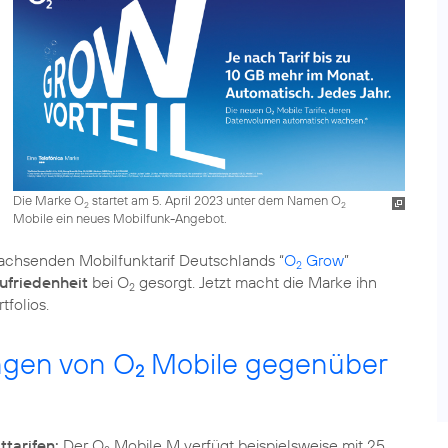
Die Marke O
startet am 5. April 2023 unter dem Namen O
2
2
Mobile ein neues Mobilfunk-Angebot.
achsenden Mobilfunktarif Deutschlands “
O
Grow
”
2
ufriedenheit
bei O
gesorgt. Jetzt macht die Marke ihn
2
folios.
ngen von O
Mobile gegenüber
2
tarifen:
Der O
Mobile M verfügt beispielsweise mit 25