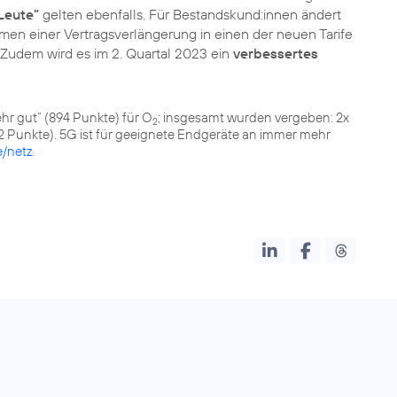
Leute”
gelten ebenfalls. Für Bestandskund:innen ändert
men einer Vertragsverlängerung in einen der neuen Tarife
 Zudem wird es im 2. Quartal 2023 ein
verbessertes
ehr gut“ (894 Punkte) für O
; insgesamt wurden vergeben: 2x
2
52 Punkte). 5G ist für geeignete Endgeräte an immer mehr
e/netz
.