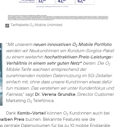
Tariftabelle O
Mobile Unlimited
2
“
Mit unserem
neuen innovativen O
Mobile Portfolio
2
werden wir Neukund:innen ein Rundum-Sorglos-Paket
zu einem weiterhin
hochattraktiven Preis-Leistungs-
Verhältnis in einem sehr guten Netz*
bieten. Die O
2
Mobile Tarife wachsen entsprechend der
zunehmenden mobilen Datennutzung im 5G-Zeitalter
einfach mit, ohne dass unsere Kund:innen etwas dafür
tun müssen. Das verstehen wir unter Kundenfokus und
Fairness,
” sagt
Dr. Verena Grundke
, Director Customer
Marketing O
Telefónica.
2
Dank
Kombi-Vorteil
können O
Kund:innen auch bei
2
halben Preis
buchen. Bekannte Features wie die
as zentrale Datenvolumen für bis zu 10 mobile Endgeräte