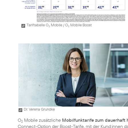
Tariftabelle O
Mobile / O
Mobile Boost
2
2
Dr. Verena Grundke
O
Mobile zusätzliche
Mobilfunktarife zum dauerhaft 
2
Connect-Option der Boost-Tarife, mit der Kund:innen d