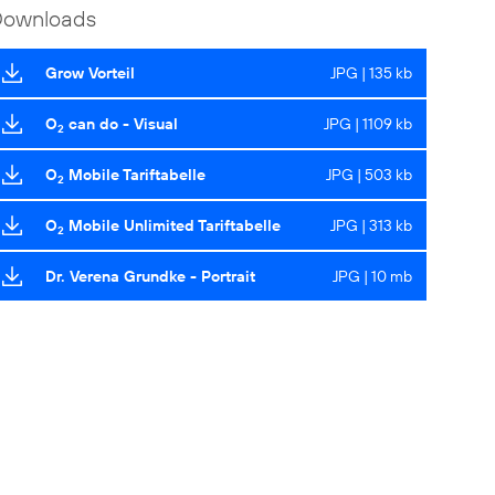
Downloads
Grow Vorteil
JPG | 135 kb
O
can do - Visual
JPG | 1109 kb
2
O
Mobile Tariftabelle
JPG | 503 kb
2
O
Mobile Unlimited Tariftabelle
JPG | 313 kb
2
Dr. Verena Grundke - Portrait
JPG | 10 mb