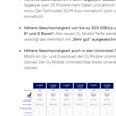
Gigabyte über 25 Prozent mehr Daten und jährlich
hinzu. Der Tarif kostet 32,99 Euro monatlich
(zum V
2
monatlich).
Höhere Geschwindigkeit von bis zu 300 MBit/s u
S
und S Boost
:
Alle neuen O
Mobile Tarife wer
3
4
2
versorgt das mehrfach mit
„Sehr gut“ ausgezeichn
Höhere Geschwindigkeit auch in den Unlimited-T
Mbit/s im Up- und Download, der O
Mobile Unlimit
2
Upload. Der O
Mobile Unlimited Max bleibt unverä
2
Upload.