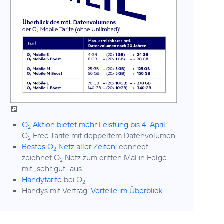
O
Aktion bietet mehr Leistung bis 4. April:
2
O
Free Tarife mit doppeltem Datenvolumen
2
Bestes O
Netz aller Zeiten:
connect
2
zeichnet O
Netz zum dritten Mal in Folge
2
mit „sehr gut“ aus
Handytarife
bei O
2
Handys mit Vertrag:
Vorteile im Überblick