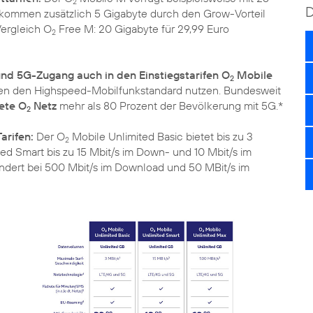
2
 kommen zusätzlich 5 Gigabyte durch den Grow-Vorteil
ergleich O
Free M: 20 Gigabyte für 29,99 Euro
2
nd 5G-Zugang auch in den Einstiegstarifen O
Mobile
2
den den Highspeed-Mobilfunkstandard nutzen. Bundesweit
ete O
Netz
mehr als 80 Prozent der Bevölkerung mit 5G.*
2
arifen:
Der O
Mobile Unlimited Basic bietet bis zu 3
2
ed Smart bis zu 15 Mbit/s im Down- und 10 Mbit/s im
ndert bei 500 Mbit/s im Download und 50 MBit/s im