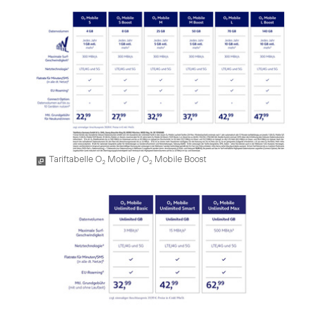
Tariftabelle O
Mobile / O
Mobile Boost
2
2