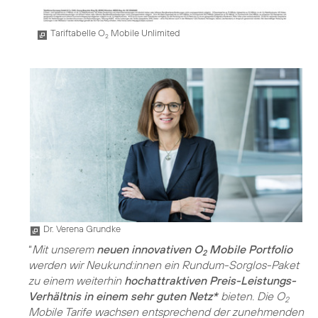
Tariftabelle O
Mobile Unlimited
2
Dr. Verena Grundke
“
Mit unserem
neuen innovativen O
Mobile Portfolio
2
werden wir Neukund:innen ein Rundum-Sorglos-Paket
zu einem weiterhin
hochattraktiven Preis-Leistungs-
Verhältnis in einem sehr guten Netz*
bieten. Die O
2
Mobile Tarife wachsen entsprechend der zunehmenden