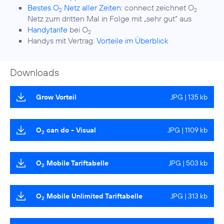
Bestes O
Netz aller Zeiten:
connect zeichnet O
2
2
Netz zum dritten Mal in Folge mit „sehr gut“ aus
Handytarife
bei O
2
Handys mit Vertrag:
Vorteile im Überblick
Downloads
Grow Vorteil
JPG | 135 kb
O
can do - Visual
JPG | 1109 kb
2
O
Mobile Tariftabelle
JPG | 503 kb
2
O
Mobile Unlimited Tariftabelle
JPG | 313 kb
2