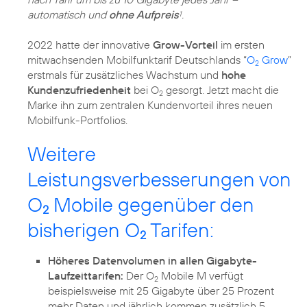
automatisch und
ohne Aufpreis
.
1
2022 hatte der innovative
Grow-Vorteil
im ersten
mitwachsenden Mobilfunktarif Deutschlands “
O
Grow
”
2
erstmals für zusätzliches Wachstum und
hohe
Kundenzufriedenheit
bei O
gesorgt. Jetzt macht die
2
Marke ihn zum zentralen Kundenvorteil ihres neuen
Mobilfunk-Portfolios.
Weitere
Leistungsverbesserungen von
O
Mobile gegenüber den
2
bisherigen O
Tarifen:
2
Höheres Datenvolumen in allen Gigabyte-
Laufzeittarifen:
Der O
Mobile M verfügt
2
beispielsweise mit 25 Gigabyte über 25 Prozent
mehr Daten und jährlich kommen zusätzlich 5