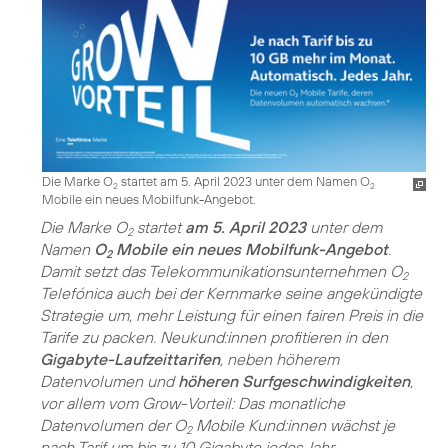
Die Marke O
startet am 5. April 2023 unter dem Namen O
2
2
Mobile ein neues Mobilfunk-Angebot.
Die Marke O
startet
am 5. April 2023
unter dem
2
Namen
O
Mobile ein neues Mobilfunk-Angebot
.
2
Damit setzt das Telekommunikationsunternehmen O
2
Telefónica auch bei der Kernmarke seine angekündigte
Strategie um, mehr Leistung für einen fairen Preis in die
Tarife zu packen. Neukund:innen profitieren in den
Gigabyte-Laufzeittarifen
, neben höherem
Datenvolumen und
höheren Surfgeschwindigkeiten
,
vor allem vom Grow-Vorteil: Das monatliche
Datenvolumen der O
Mobile Kund:innen wächst je
2
nach Tarif um bis zu 10 Gigabyte jedes Jahr –