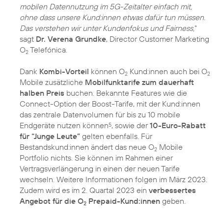
mobilen Datennutzung im 5G-Zeitalter einfach mit,
ohne dass unsere Kund:innen etwas dafür tun müssen.
Das verstehen wir unter Kundenfokus und Fairness,
”
sagt
Dr. Verena Grundke
, Director Customer Marketing
O
Telefónica.
2
Dank
Kombi-Vorteil
können O
Kund:innen auch bei O
2
2
Mobile zusätzliche
Mobilfunktarife zum dauerhaft
halben Preis
buchen. Bekannte Features wie die
Connect-Option der Boost-Tarife, mit der Kund:innen
das zentrale Datenvolumen für bis zu 10 mobile
Endgeräte nutzen können
, sowie der
10-Euro-Rabatt
5
für “Junge Leute”
gelten ebenfalls. Für
Bestandskund:innen ändert das neue O
Mobile
2
Portfolio nichts. Sie können im Rahmen einer
Vertragsverlängerung in einen der neuen Tarife
wechseln. Weitere Informationen folgen im März 2023.
Zudem wird es im 2. Quartal 2023 ein
verbessertes
Angebot für die O
Prepaid-Kund:innen
geben.
2