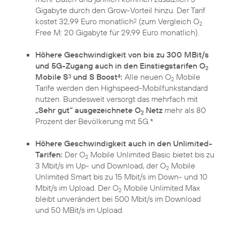
Gigabyte durch den Grow-Vorteil hinzu. Der Tarif
kostet 32,99 Euro monatlich
(zum Vergleich O
2
2
Free M: 20 Gigabyte für 29,99 Euro monatlich).
Höhere Geschwindigkeit von bis zu 300 MBit/s
und 5G-Zugang auch in den Einstiegstarifen O
2
Mobile S
und S Boost
:
Alle neuen O
Mobile
3
4
2
Tarife werden den Highspeed-Mobilfunkstandard
nutzen. Bundesweit versorgt das mehrfach mit
„Sehr gut“ ausgezeichnete O
Netz
mehr als 80
2
Prozent der Bevölkerung mit 5G.*
Höhere Geschwindigkeit auch in den Unlimited-
Tarifen:
Der O
Mobile Unlimited Basic bietet bis zu
2
3 Mbit/s im Up- und Download, der O
Mobile
2
Unlimited Smart bis zu 15 Mbit/s im Down- und 10
Mbit/s im Upload. Der O
Mobile Unlimited Max
2
bleibt unverändert bei 500 Mbit/s im Download
und 50 MBit/s im Upload.