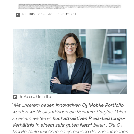
Tariftabelle O
Mobile Unlimited
2
Dr. Verena Grundke
“
Mit unserem
neuen innovativen O
Mobile Portfolio
2
werden wir Neukund:innen ein Rundum-Sorglos-Paket
zu einem weiterhin
hochattraktiven Preis-Leistungs-
Verhältnis in einem sehr guten Netz*
bieten. Die O
2
Mobile Tarife wachsen entsprechend der zunehmenden