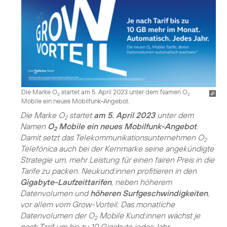
Die Marke O
startet am 5. April 2023 unter dem Namen O
2
2
Mobile ein neues Mobilfunk-Angebot.
Die Marke O
startet
am 5. April 2023
unter dem
2
Namen
O
Mobile ein neues Mobilfunk-Angebot
.
2
Damit setzt das Telekommunikationsunternehmen O
2
Telefónica auch bei der Kernmarke seine angekündigte
Strategie um, mehr Leistung für einen fairen Preis in die
Tarife zu packen. Neukund:innen profitieren in den
Gigabyte-Laufzeittarifen
, neben höherem
Datenvolumen und
höheren Surfgeschwindigkeiten
,
vor allem vom Grow-Vorteil: Das monatliche
Datenvolumen der O
Mobile Kund:innen wächst je
2
nach Tarif um bis zu 10 Gigabyte jedes Jahr –