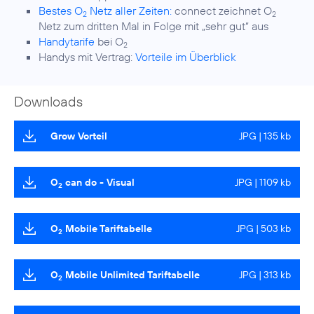
Bestes O
Netz aller Zeiten:
connect zeichnet O
2
2
Netz zum dritten Mal in Folge mit „sehr gut“ aus
Handytarife
bei O
2
Handys mit Vertrag:
Vorteile im Überblick
Downloads
Grow Vorteil
JPG | 135 kb
O
can do - Visual
JPG | 1109 kb
2
O
Mobile Tariftabelle
JPG | 503 kb
2
O
Mobile Unlimited Tariftabelle
JPG | 313 kb
2