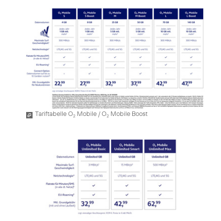
Tariftabelle O
Mobile / O
Mobile Boost
2
2