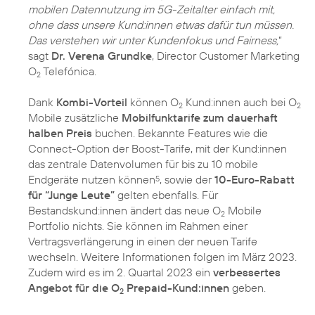
mobilen Datennutzung im 5G-Zeitalter einfach mit,
ohne dass unsere Kund:innen etwas dafür tun müssen.
Das verstehen wir unter Kundenfokus und Fairness,
”
sagt
Dr. Verena Grundke
, Director Customer Marketing
O
Telefónica.
2
Dank
Kombi-Vorteil
können O
Kund:innen auch bei O
2
2
Mobile zusätzliche
Mobilfunktarife zum dauerhaft
halben Preis
buchen. Bekannte Features wie die
Connect-Option der Boost-Tarife, mit der Kund:innen
das zentrale Datenvolumen für bis zu 10 mobile
Endgeräte nutzen können
, sowie der
10-Euro-Rabatt
5
für “Junge Leute”
gelten ebenfalls. Für
Bestandskund:innen ändert das neue O
Mobile
2
Portfolio nichts. Sie können im Rahmen einer
Vertragsverlängerung in einen der neuen Tarife
wechseln. Weitere Informationen folgen im März 2023.
Zudem wird es im 2. Quartal 2023 ein
verbessertes
Angebot für die O
Prepaid-Kund:innen
geben.
2