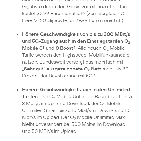
Gigabyte durch den Grow-Vorteil hinzu. Der Tarif
kostet 32,99 Euro monatlich
(zum Vergleich O
2
2
Free M: 20 Gigabyte für 29,99 Euro monatlich).
Höhere Geschwindigkeit von bis zu 300 MBit/s
und 5G-Zugang auch in den Einstiegstarifen O
2
Mobile S
und S Boost
:
Alle neuen O
Mobile
3
4
2
Tarife werden den Highspeed-Mobilfunkstandard
nutzen. Bundesweit versorgt das mehrfach mit
„Sehr gut“ ausgezeichnete O
Netz
mehr als 80
2
Prozent der Bevölkerung mit 5G.*
Höhere Geschwindigkeit auch in den Unlimited-
Tarifen:
Der O
Mobile Unlimited Basic bietet bis zu
2
3 Mbit/s im Up- und Download, der O
Mobile
2
Unlimited Smart bis zu 15 Mbit/s im Down- und 10
Mbit/s im Upload. Der O
Mobile Unlimited Max
2
bleibt unverändert bei 500 Mbit/s im Download
und 50 MBit/s im Upload.