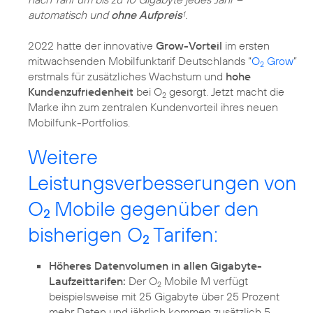
automatisch und
ohne Aufpreis
.
1
2022 hatte der innovative
Grow-Vorteil
im ersten
mitwachsenden Mobilfunktarif Deutschlands “
O
Grow
”
2
erstmals für zusätzliches Wachstum und
hohe
Kundenzufriedenheit
bei O
gesorgt. Jetzt macht die
2
Marke ihn zum zentralen Kundenvorteil ihres neuen
Mobilfunk-Portfolios.
Weitere
Leistungsverbesserungen von
O
Mobile gegenüber den
2
bisherigen O
Tarifen:
2
Höheres Datenvolumen in allen Gigabyte-
Laufzeittarifen:
Der O
Mobile M verfügt
2
beispielsweise mit 25 Gigabyte über 25 Prozent
mehr Daten und jährlich kommen zusätzlich 5