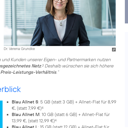
Dr. Verena Grundke
n und Kunden unserer Eigen- und Partnermarken nutzen
ausgezeichnetes Netz
.
Deshalb wünschen sie sich höhere
3
Preis-Leistungs-Verhältnis
.“
rblick
Blau Allnet S
: 5 GB (statt 3 GB) + Allnet-Flat für 8,99
€, (statt 7,99 €)
4
Blau Allnet M
: 10 GB (statt 6 GB) + Allnet-Flat für
13,99 €, (statt 12,99 €)
4
Blau Allnet L
: 15 GB (statt 12 GB) + Allnet-Flat für