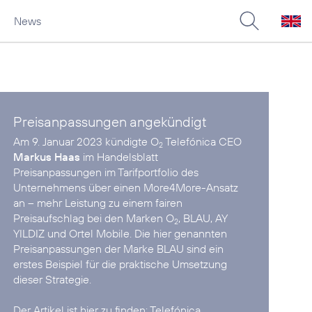
News
Preisanpassungen angekündigt
Am 9. Januar 2023 kündigte O
Telefónica CEO
2
Markus Haas
im Handelsblatt
Preisanpassungen im Tarifportfolio des
Unternehmens über einen More4More-Ansatz
an – mehr Leistung zu einem fairen
Preisaufschlag bei den Marken O
, BLAU, AY
2
YILDIZ und Ortel Mobile. Die hier genannten
Preisanpassungen der Marke BLAU sind ein
erstes Beispiel für die praktische Umsetzung
dieser Strategie.
Der Artikel ist hier zu finden:
Telefónica