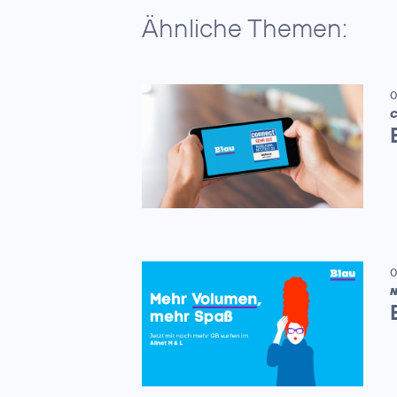
Ähnliche Themen:
0
C
0
N