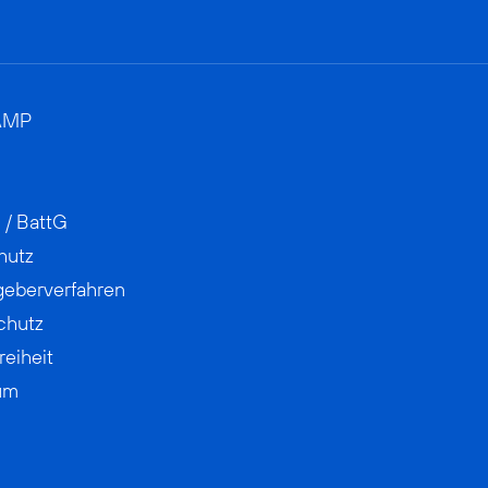
AMP
 / BattG
hutz
geberverfahren
chutz
reiheit
um