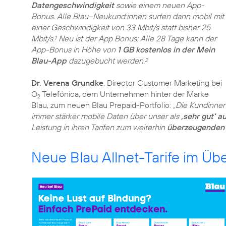
Datengeschwindigkeit
sowie einem neuen App-
Bonus. Alle Blau–Neukund:innen surfen dann mobil mit
einer Geschwindigkeit von 33 Mbit/s statt bisher 25
Mbit/s.
Neu ist der App Bonus: Alle 28 Tage kann der
1
App-Bonus in Höhe von
1 GB kostenlos in der Mein
Blau-App
dazugebucht werden.
2
Dr. Verena Grundke
, Director Customer Marketing bei
O
Telefónica, dem Unternehmen hinter der Marke
2
Blau, zum neuen Blau Prepaid-Portfolio:
„Die Kundinne
immer stärker mobile Daten über unser als
‚sehr gut‘ 
Leistung in ihren Tarifen zum weiterhin
überzeugenden 
Neue Blau Allnet-Tarife im Übe