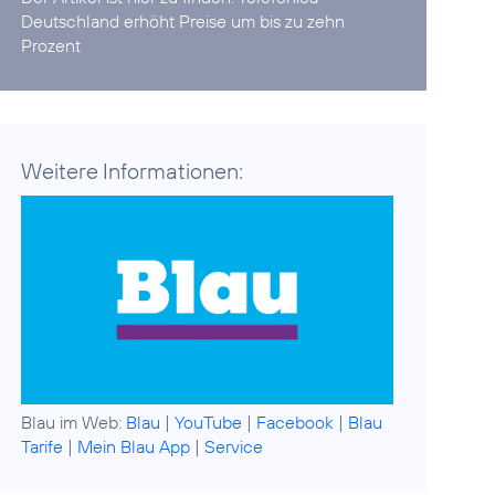
Deutschland erhöht Preise um bis zu zehn
Prozent
Weitere Informationen:
Blau im Web:
Blau
|
YouTube
|
Facebook
|
Blau
Tarife
|
Mein Blau App
|
Service