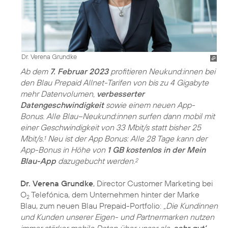
Dr. Verena Grundke
Ab dem
7. Februar 2023
profitieren Neukund:innen bei
den Blau Prepaid Allnet-Tarifen von bis zu 4 Gigabyte
mehr Datenvolumen,
verbesserter
Datengeschwindigkeit
sowie einem neuen App-
Bonus. Alle Blau–Neukund:innen surfen dann mobil mit
einer Geschwindigkeit von 33 Mbit/s statt bisher 25
Mbit/s.
Neu ist der App Bonus: Alle 28 Tage kann der
1
App-Bonus in Höhe von
1 GB kostenlos in der Mein
Blau-App
dazugebucht werden.
2
Dr. Verena Grundke
, Director Customer Marketing bei
O
Telefónica, dem Unternehmen hinter der Marke
2
Blau, zum neuen Blau Prepaid-Portfolio:
„Die Kundinnen
und Kunden unserer Eigen- und Partnermarken nutzen
immer stärker mobile Daten über unser als
‚sehr gut‘