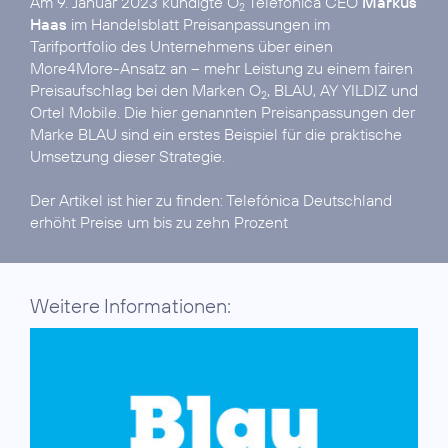
Am 9. Januar 2023 kündigte O
Telefónica CEO
Markus
2
Haas
im Handelsblatt Preisanpassungen im
Tarifportfolio des Unternehmens über einen
More4More-Ansatz an – mehr Leistung zu einem fairen
Preisaufschlag bei den Marken O
, BLAU, AY YILDIZ und
2
Ortel Mobile. Die hier genannten Preisanpassungen der
Marke BLAU sind ein erstes Beispiel für die praktische
Umsetzung dieser Strategie.
Der Artikel ist hier zu finden:
Telefónica Deutschland
erhöht Preise um bis zu zehn Prozent
Weitere Informationen: