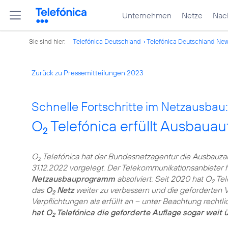
Unternehmen
Netze
Nach
Sie sind hier:
Telefónica Deutschland
Telefónica Deutschland Ne
Zurück zu Pressemitteilungen 2023
Schnelle Fortschritte im Netzausbau:
O
Telefónica erfüllt Ausbaua
2
O
Telefónica hat der Bundesnetzagentur die Ausbauzah
2
31.12.2022 vorgelegt. Der Telekommunikationsanbieter 
Netzausbauprogramm
absolviert: Seit 2020 hat O
Tel
2
das
O
Netz
weiter zu verbessern und die geforderten 
2
Verpflichtungen als erfüllt an – unter Beachtung recht
hat O
Telefónica die geforderte Auflage sogar weit ü
2