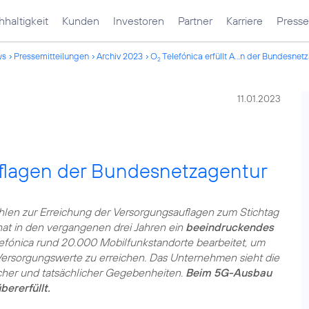
haltigkeit
Kunden
Investoren
Partner
Karriere
Presse
ws
Pressemitteilungen
Archiv 2023
O
Telefónica erfüllt A...n der Bundesnet
2
11.01.2023
uflagen der Bundesnetzagentur
len zur Erreichung der Versorgungsauflagen zum Stichtag
hat in den vergangenen drei Jahren ein
beeindruckendes
efónica rund 20.000 Mobilfunkstandorte bearbeitet, um
Versorgungswerte zu erreichen. Das Unternehmen sieht die
licher und tatsächlicher Gegebenheiten.
Beim 5G-Ausbau
bererfüllt.