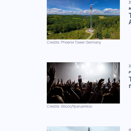
2
M
Credits: Phoenix Tower Germany
2
F
Credits: iStock/9parusnikov
0