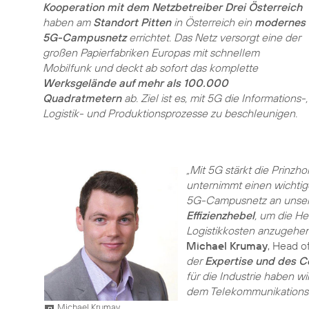
Kooperation mit dem Netzbetreiber Drei Österreich
haben am
Standort Pitten
in Österreich ein
modernes
5G-Campusnetz
errichtet. Das Netz versorgt eine der
großen Papierfabriken Europas mit schnellem
Mobilfunk und deckt ab sofort das komplette
Werksgelände auf mehr als 100.000
Quadratmetern
ab. Ziel ist es, mit 5G die Informations-,
Logistik- und Produktionsprozesse zu beschleunigen.
„Mit 5G stärkt die Prinzh
unternimmt einen wichtige
5G-Campusnetz an unserem
Effizienzhebel
, um die H
Logistikkosten anzugehen
Michael Krumay
, Head o
der
Expertise und des 
für die Industrie haben 
dem Telekommunikationsko
Michael Krumay