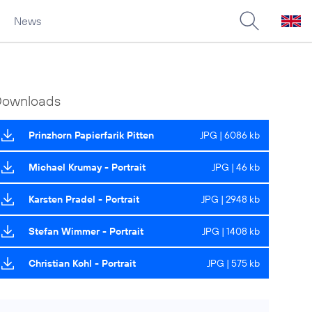
News
Downloads
Prinzhorn Papierfarik Pitten
JPG | 6086 kb
Michael Krumay - Portrait
JPG | 46 kb
Karsten Pradel - Portrait
JPG | 2948 kb
Stefan Wimmer - Portrait
JPG | 1408 kb
Christian Kohl - Portrait
JPG | 575 kb