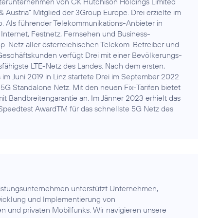
hterunternehmen von CK Hutchison Holdings Limited
& Austria“ Mitglied der 3Group Europe. Drei erzielte im
. Als führender Telekommunikations-Anbieter in
 Internet, Festnetz, Fernsehen und Business-
-Netz aller österreichischen Telekom-Betreiber und
eschäftskunden verfügt Drei mit einer Bevölkerungs-
fähigste LTE-Netz des Landes. Nach dem ersten,
 Juni 2019 in Linz startete Drei im September 2022
5G Standalone Netz. Mit den neuen Fix-Tarifen bietet
it Bandbreitengarantie an. Im Jänner 2023 erhielt das
Speedtest AwardTM für das schnellste 5G Netz des
eistungsunternehmen unterstützt Unternehmen,
wicklung und Implementierung von
hen und privaten Mobilfunks. Wir navigieren unsere