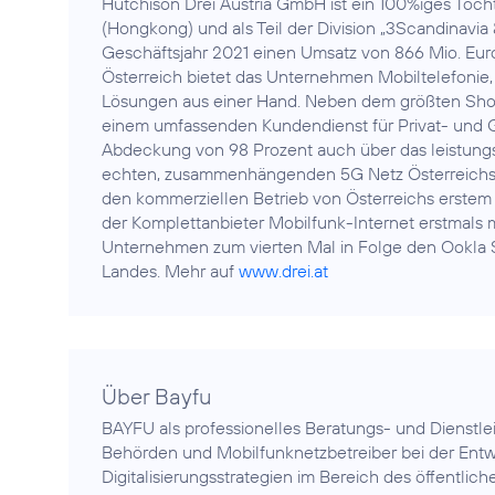
Hutchison Drei Austria GmbH ist ein 100%iges Toc
(Hongkong) und als Teil der Division „3Scandinavia 
Geschäftsjahr 2021 einen Umsatz von 866 Mio. Euro
Österreich bietet das Unternehmen Mobiltelefonie,
Lösungen aus einer Hand. Neben dem größten Shop
einem umfassenden Kundendienst für Privat- und G
Abdeckung von 98 Prozent auch über das leistungs
echten, zusammenhängenden 5G Netz Österreichs im
den kommerziellen Betrieb von Österreichs erstem 
der Komplettanbieter Mobilfunk-Internet erstmals m
Unternehmen zum vierten Mal in Folge den Ookla 
Landes. Mehr auf
www.drei.at
Über Bayfu
BAYFU als professionelles Beratungs- und Dienstl
Behörden und Mobilfunknetzbetreiber bei der Ent
Digitalisierungsstrategien im Bereich des öffentlic