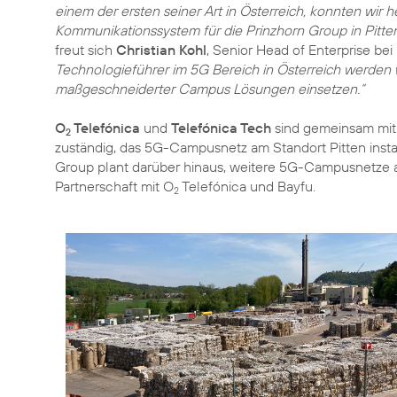
einem der ersten seiner Art in Österreich, konnten wir h
Kommunikationssystem für die Prinzhorn Group in Pitte
freut sich
Christian Kohl
, Senior Head of Enterprise bei
Technologieführer im 5G Bereich in Österreich werden
maßgeschneiderter Campus Lösungen einsetzen.“
O
Telefónica
und
Telefónica Tech
sind gemeinsam mi
2
zuständig, das 5G-Campusnetz am Standort Pitten instan
Group plant darüber hinaus, weitere 5G-Campusnetze a
Partnerschaft mit O
Telefónica und Bayfu.
2