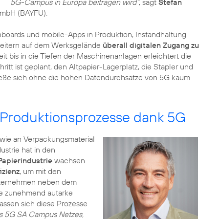
5G-Campus in Europa beitragen wird“
, sagt
Stefan
GmbH (BAYFU).
hboards und mobile-Apps in Produktion, Instandhaltung
arbeitern auf dem Werksgelände
überall digitalen Zugang zu
eit bis in die Tiefen der Maschinenanlagen erleichtert die
itt ist geplant, den Altpapier-Lagerplatz, die Stapler und
s ließe sich ohne die hohen Datendurchsätze von 5G kaum
 Produktionsprozesse dank 5G
owie an Verpackungsmaterial
ustrie hat in den
Papierindustrie
wachsen
izienz
, um mit den
Unternehmen neben dem
ne zunehmend autarke
ssen sich diese Prozesse
es 5G SA Campus Netzes,