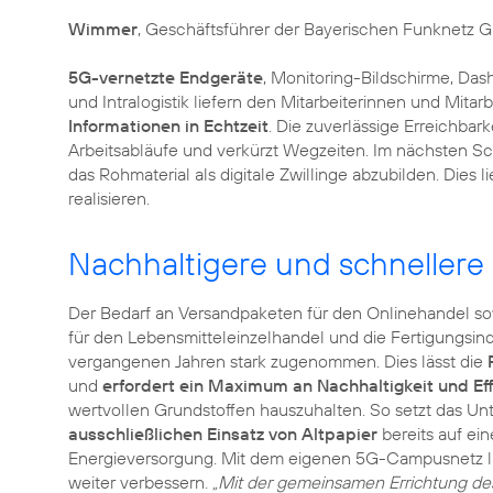
Wimmer
, Geschäftsführer der Bayerischen Funknetz 
5G-vernetzte Endgeräte
, Monitoring-Bildschirme, Das
und Intralogistik liefern den Mitarbeiterinnen und Mit
Informationen in Echtzeit
. Die zuverlässige Erreichbark
Arbeitsabläufe und verkürzt Wegzeiten. Im nächsten Schr
das Rohmaterial als digitale Zwillinge abzubilden. Die
realisieren.
Nachhaltigere und schnellere
Der Bedarf an Versandpaketen für den Onlinehandel s
für den Lebensmitteleinzelhandel und die Fertigungsind
vergangenen Jahren stark zugenommen. Dies lässt die
und
erfordert ein Maximum an Nachhaltigkeit und Eff
wertvollen Grundstoffen hauszuhalten. So setzt das 
ausschließlichen Einsatz von Altpapier
bereits auf ei
Energieversorgung. Mit dem eigenen 5G-Campusnetz la
weiter verbessern.
„Mit der gemeinsamen Errichtung d