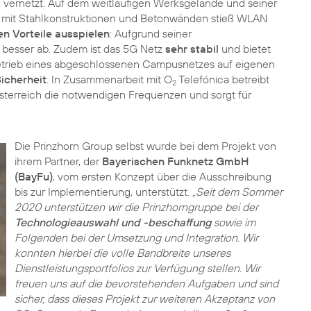
vernetzt. Auf dem weitläufigen Werksgelände und seiner
 mit Stahlkonstruktionen und Betonwänden stieß WLAN
en Vorteile ausspielen
: Aufgrund seiner
 besser ab. Zudem ist das 5G Netz
sehr stabil
und bietet
etrieb eines abgeschlossenen Campusnetzes auf eigenen
icherheit
. In Zusammenarbeit mit O
Telefónica betreibt
2
sterreich die notwendigen Frequenzen und sorgt für
Die Prinzhorn Group selbst wurde bei dem Projekt von
ihrem Partner, der
Bayerischen Funknetz GmbH
(BayFu)
, vom ersten Konzept über die Ausschreibung
bis zur Implementierung, unterstützt.
„Seit dem Sommer
2020 unterstützen wir die Prinzhorngruppe bei der
Technologieauswahl und -beschaffung
sowie im
Folgenden bei der Umsetzung und Integration. Wir
konnten hierbei die volle Bandbreite unseres
Dienstleistungsportfolios zur Verfügung stellen. Wir
freuen uns auf die bevorstehenden Aufgaben und sind
sicher, dass dieses Projekt zur weiteren Akzeptanz von