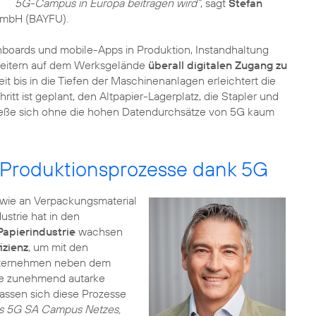
5G-Campus in Europa beitragen wird“
, sagt
Stefan
GmbH (BAYFU).
hboards und mobile-Apps in Produktion, Instandhaltung
arbeitern auf dem Werksgelände
überall digitalen Zugang zu
eit bis in die Tiefen der Maschinenanlagen erleichtert die
itt ist geplant, den Altpapier-Lagerplatz, die Stapler und
s ließe sich ohne die hohen Datendurchsätze von 5G kaum
 Produktionsprozesse dank 5G
owie an Verpackungsmaterial
ustrie hat in den
Papierindustrie
wachsen
izienz
, um mit den
Unternehmen neben dem
ne zunehmend autarke
ssen sich diese Prozesse
es 5G SA Campus Netzes,