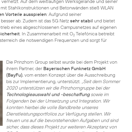
vernetzt. Auf dem weitläufigen Werksgelände und seiner
 mit Stahlkonstruktionen und Betonwänden stieß WLAN
en Vorteile ausspielen
: Aufgrund seiner
 besser ab. Zudem ist das 5G Netz
sehr stabil
und bietet
etrieb eines abgeschlossenen Campusnetzes auf eigenen
icherheit
. In Zusammenarbeit mit O
Telefónica betreibt
2
sterreich die notwendigen Frequenzen und sorgt für
Die Prinzhorn Group selbst wurde bei dem Projekt von
ihrem Partner, der
Bayerischen Funknetz GmbH
(BayFu)
, vom ersten Konzept über die Ausschreibung
bis zur Implementierung, unterstützt.
„Seit dem Sommer
2020 unterstützen wir die Prinzhorngruppe bei der
Technologieauswahl und -beschaffung
sowie im
Folgenden bei der Umsetzung und Integration. Wir
konnten hierbei die volle Bandbreite unseres
Dienstleistungsportfolios zur Verfügung stellen. Wir
freuen uns auf die bevorstehenden Aufgaben und sind
sicher, dass dieses Projekt zur weiteren Akzeptanz von