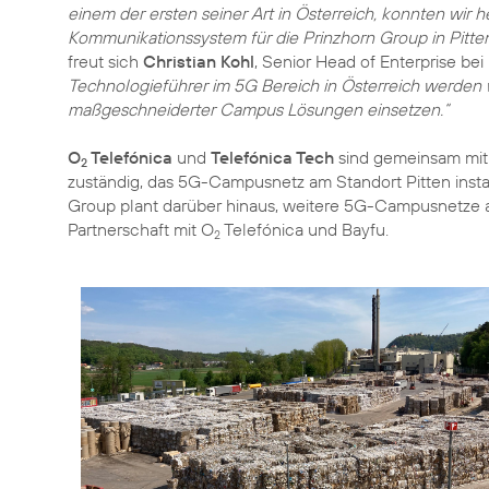
einem der ersten seiner Art in Österreich, konnten wir h
Kommunikationssystem für die Prinzhorn Group in Pitte
freut sich
Christian Kohl
, Senior Head of Enterprise bei
Technologieführer im 5G Bereich in Österreich werden
maßgeschneiderter Campus Lösungen einsetzen.“
O
Telefónica
und
Telefónica Tech
sind gemeinsam mi
2
zuständig, das 5G-Campusnetz am Standort Pitten instan
Group plant darüber hinaus, weitere 5G-Campusnetze a
Partnerschaft mit O
Telefónica und Bayfu.
2