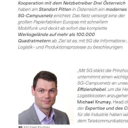
Kooperation mit dem Netzbetreiber Drei Österreich
haben am
Standort Pitten
in Österreich ein
modernes
5G-Campusnetz
errichtet. Das Netz versorgt eine der
großen Papierfabriken Europas mit schnellem
Mobilfunk und deckt ab sofort das komplette
Werksgelände auf mehr als 100.000
Quadratmetern
ab. Ziel ist es, mit 5G die Informations-,
Logistik- und Produktionsprozesse zu beschleunigen.
„Mit 5G stärkt die Prinzh
unternimmt einen wichtige
5G-Campusnetz an unserem
Effizienzhebel
, um die H
Logistikkosten anzugehen
Michael Krumay
, Head o
der
Expertise und des 
für die Industrie haben 
dem Telekommunikationsko
Michael Krumay