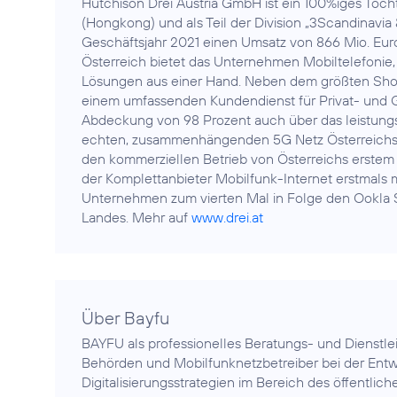
Hutchison Drei Austria GmbH ist ein 100%iges Toc
(Hongkong) und als Teil der Division „3Scandinavia 
Geschäftsjahr 2021 einen Umsatz von 866 Mio. Euro
Österreich bietet das Unternehmen Mobiltelefonie,
Lösungen aus einer Hand. Neben dem größten Shop
einem umfassenden Kundendienst für Privat- und G
Abdeckung von 98 Prozent auch über das leistungs
echten, zusammenhängenden 5G Netz Österreichs im
den kommerziellen Betrieb von Österreichs erstem 
der Komplettanbieter Mobilfunk-Internet erstmals m
Unternehmen zum vierten Mal in Folge den Ookla 
Landes. Mehr auf
www.drei.at
Über Bayfu
BAYFU als professionelles Beratungs- und Dienstl
Behörden und Mobilfunknetzbetreiber bei der Ent
Digitalisierungsstrategien im Bereich des öffentlic