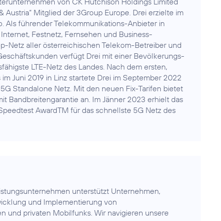
hterunternehmen von CK Hutchison Holdings Limited
& Austria“ Mitglied der 3Group Europe. Drei erzielte im
. Als führender Telekommunikations-Anbieter in
 Internet, Festnetz, Fernsehen und Business-
-Netz aller österreichischen Telekom-Betreiber und
eschäftskunden verfügt Drei mit einer Bevölkerungs-
fähigste LTE-Netz des Landes. Nach dem ersten,
 Juni 2019 in Linz startete Drei im September 2022
5G Standalone Netz. Mit den neuen Fix-Tarifen bietet
it Bandbreitengarantie an. Im Jänner 2023 erhielt das
Speedtest AwardTM für das schnellste 5G Netz des
eistungsunternehmen unterstützt Unternehmen,
wicklung und Implementierung von
hen und privaten Mobilfunks. Wir navigieren unsere