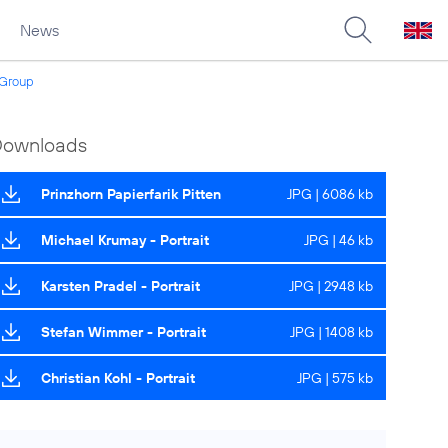
News
n Group
Downloads
Prinzhorn Papierfarik Pitten
JPG | 6086 kb
Michael Krumay - Portrait
JPG | 46 kb
Karsten Pradel - Portrait
JPG | 2948 kb
Stefan Wimmer - Portrait
JPG | 1408 kb
Christian Kohl - Portrait
JPG | 575 kb