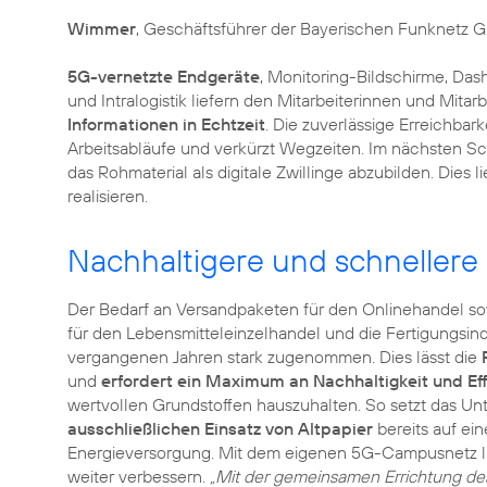
Wimmer
, Geschäftsführer der Bayerischen Funknetz 
5G-vernetzte Endgeräte
, Monitoring-Bildschirme, Das
und Intralogistik liefern den Mitarbeiterinnen und Mit
Informationen in Echtzeit
. Die zuverlässige Erreichbark
Arbeitsabläufe und verkürzt Wegzeiten. Im nächsten Schr
das Rohmaterial als digitale Zwillinge abzubilden. Die
realisieren.
Nachhaltigere und schnellere
Der Bedarf an Versandpaketen für den Onlinehandel s
für den Lebensmitteleinzelhandel und die Fertigungsind
vergangenen Jahren stark zugenommen. Dies lässt die
und
erfordert ein Maximum an Nachhaltigkeit und Eff
wertvollen Grundstoffen hauszuhalten. So setzt das 
ausschließlichen Einsatz von Altpapier
bereits auf ei
Energieversorgung. Mit dem eigenen 5G-Campusnetz la
weiter verbessern.
„Mit der gemeinsamen Errichtung d