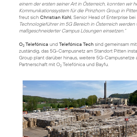
einem der ersten seiner Art in Österreich, konnten wir h
Kommunikationssystem für die Prinzhorn Group in Pitte
freut sich
Christian Kohl
, Senior Head of Enterprise bei
Technologieführer im 5G Bereich in Österreich werden
maßgeschneiderter Campus Lösungen einsetzen.“
O
Telefónica
und
Telefónica Tech
sind gemeinsam mi
2
zuständig, das 5G-Campusnetz am Standort Pitten instan
Group plant darüber hinaus, weitere 5G-Campusnetze a
Partnerschaft mit O
Telefónica und Bayfu.
2