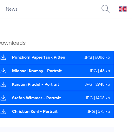
News
Downloads
Prinzhorn Papierfarik Pitten
JPG | 6086 kb
Michael Krumay - Portrait
JPG | 46 kb
Karsten Pradel - Portrait
JPG | 2948 kb
Stefan Wimmer - Portrait
JPG | 1408 kb
Christian Kohl - Portrait
JPG | 575 kb