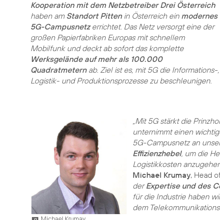
Kooperation mit dem Netzbetreiber Drei Österreich
haben am
Standort Pitten
in Österreich ein
modernes
5G-Campusnetz
errichtet. Das Netz versorgt eine der
großen Papierfabriken Europas mit schnellem
Mobilfunk und deckt ab sofort das komplette
Werksgelände auf mehr als 100.000
Quadratmetern
ab. Ziel ist es, mit 5G die Informations-,
Logistik- und Produktionsprozesse zu beschleunigen.
„Mit 5G stärkt die Prinzh
unternimmt einen wichtige
5G-Campusnetz an unserem
Effizienzhebel
, um die H
Logistikkosten anzugehen
Michael Krumay
, Head o
der
Expertise und des 
für die Industrie haben 
dem Telekommunikationsko
Michael Krumay