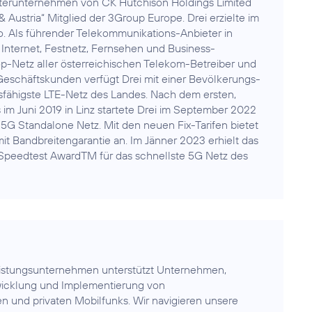
hterunternehmen von CK Hutchison Holdings Limited
& Austria“ Mitglied der 3Group Europe. Drei erzielte im
. Als führender Telekommunikations-Anbieter in
 Internet, Festnetz, Fernsehen und Business-
-Netz aller österreichischen Telekom-Betreiber und
eschäftskunden verfügt Drei mit einer Bevölkerungs-
fähigste LTE-Netz des Landes. Nach dem ersten,
 Juni 2019 in Linz startete Drei im September 2022
5G Standalone Netz. Mit den neuen Fix-Tarifen bietet
it Bandbreitengarantie an. Im Jänner 2023 erhielt das
Speedtest AwardTM für das schnellste 5G Netz des
eistungsunternehmen unterstützt Unternehmen,
wicklung und Implementierung von
hen und privaten Mobilfunks. Wir navigieren unsere