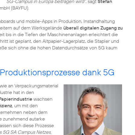
5G-Campus in Europa beitragen wird“
, sagt
Stefan
GmbH (BAYFU).
hboards und mobile-Apps in Produktion, Instandhaltung
arbeitern auf dem Werksgelände
überall digitalen Zugang zu
eit bis in die Tiefen der Maschinenanlagen erleichtert die
itt ist geplant, den Altpapier-Lagerplatz, die Stapler und
s ließe sich ohne die hohen Datendurchsätze von 5G kaum
 Produktionsprozesse dank 5G
owie an Verpackungsmaterial
ustrie hat in den
Papierindustrie
wachsen
izienz
, um mit den
Unternehmen neben dem
ne zunehmend autarke
ssen sich diese Prozesse
es 5G SA Campus Netzes,