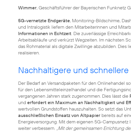
Wimmer
, Geschäftsführer der Bayerischen Funknetz 
5G-vernetzte Endgeräte
, Monitoring-Bildschirme, Das
und Intralogistik liefern den Mitarbeiterinnen und Mit
Informationen in Echtzeit
. Die zuverlässige Erreichbark
Arbeitsabläufe und verkürzt Wegzeiten. Im nächsten Schr
das Rohmaterial als digitale Zwillinge abzubilden. Die
realisieren.
Nachhaltigere und schnellere
Der Bedarf an Versandpaketen für den Onlinehandel s
für den Lebensmitteleinzelhandel und die Fertigungsind
vergangenen Jahren stark zugenommen. Dies lässt die
und
erfordert ein Maximum an Nachhaltigkeit und Eff
wertvollen Grundstoffen hauszuhalten. So setzt das 
ausschließlichen Einsatz von Altpapier
bereits auf ei
Energieversorgung. Mit dem eigenen 5G-Campusnetz la
weiter verbessern.
„Mit der gemeinsamen Errichtung d