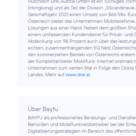
Hutchison Drei Austria GmbH ist ein 100%iges Toc
(Hongkong) und als Teil der Division „3Scandinavia 
Geschäftsjahr 2021 einen Umsatz von 866 Mio. Euro
Österreich bietet das Unternehmen Mobiltelefonie,
Lösungen aus einer Hand. Neben dem größten Shop
einem umfassenden Kundendienst für Privat- und G
Abdeckung von 98 Prozent auch über das leistungs
echten, zusammenhängenden 5G Netz Österreichs im
den kommerziellen Betrieb von Österreichs erstem 
der Komplettanbieter Mobilfunk-Internet erstmals m
Unternehmen zum vierten Mal in Folge den Ookla 
Landes. Mehr auf
www.drei.at
Über Bayfu
BAYFU als professionelles Beratungs- und Dienstl
Behörden und Mobilfunknetzbetreiber bei der Ent
Digitalisierungsstrategien im Bereich des öffentlic