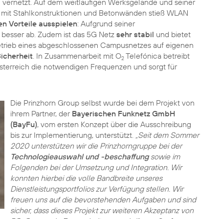
vernetzt. Auf dem weitläufigen Werksgelände und seiner
 mit Stahlkonstruktionen und Betonwänden stieß WLAN
en Vorteile ausspielen
: Aufgrund seiner
 besser ab. Zudem ist das 5G Netz
sehr stabil
und bietet
etrieb eines abgeschlossenen Campusnetzes auf eigenen
icherheit
. In Zusammenarbeit mit O
Telefónica betreibt
2
sterreich die notwendigen Frequenzen und sorgt für
Die Prinzhorn Group selbst wurde bei dem Projekt von
ihrem Partner, der
Bayerischen Funknetz GmbH
(BayFu)
, vom ersten Konzept über die Ausschreibung
bis zur Implementierung, unterstützt.
„Seit dem Sommer
2020 unterstützen wir die Prinzhorngruppe bei der
Technologieauswahl und -beschaffung
sowie im
Folgenden bei der Umsetzung und Integration. Wir
konnten hierbei die volle Bandbreite unseres
Dienstleistungsportfolios zur Verfügung stellen. Wir
freuen uns auf die bevorstehenden Aufgaben und sind
sicher, dass dieses Projekt zur weiteren Akzeptanz von