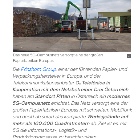
Das neue 5G-Campusnetz versorgt eine der großen
Papierfabriken Europas
Die
Prinzhorn Group
, einer der führenden Papier- und
Verpackungshersteller in Europa, und der
Telekommunikationsanbieter
O
Telefónica in
2
Kooperation mit dem Netzbetreiber Drei Österreich
haben am
Standort Pitten
in Österreich ein
modernes
5G-Campusnetz
errichtet. Das Netz versorgt eine der
großen Papierfabriken Europas mit schnellem Mobilfunk
und deckt ab sofort das komplette
Werksgelände auf
mehr als 100.000 Quadratmetern
ab. Ziel ist es, mit
5G die Informations-, Logistik- und
Produktionsprozesse zu beschleunigen.