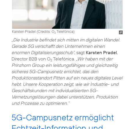
Karsten Pradel (
Credits: O
Telefónica
)
2
„Die Industrie befindet sich mitten im digitalen Wandel.
Gerade 5G verschafft den Unternehmen einen
enormen Digitalisierungsschub“
, sagt
Karsten Pradel
,
Director B2B von O
Telefónica.
„Wir haben mit der
2
Prinzhorn Group ein leistungsfähiges und gleichzeitig
sicheres 5G-Campusnetz errichtet, das den
Produktionsstandort Pitten auf ein neues digitales Level
hebt. Unsere Kooperation zeigt, wie wir Industrie- und
Geschäftskunden mit individualisierten 5G-
Vernetzungslösungen dabei unterstützen, Produktion
und Prozesse zu optimieren.“
5G-Campusnetz ermöglicht
Echtzeit-Information und