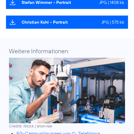
Stefan Wimmer - Portrait
JPG | 1408 kb
Christian Kohl - Portrait
JPG | 575 kb
Weitere Informationen:
Credits: iStock / anon-tae
5G-Campuslösungen von O
Telefónica