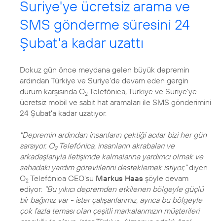
Suriye'ye ücretsiz arama ve
SMS gönderme süresini 24
Şubat'a kadar uzattı
Dokuz gün önce meydana gelen büyük depremin
ardından Türkiye ve Suriye'de devam eden gergin
durum karşısında O
Telefónica, Türkiye ve Suriye'ye
2
ücretsiz mobil ve sabit hat aramaları ile SMS gönderimini
24 Şubat'a kadar uzatıyor.
"Depremin ardından insanların çektiği acılar bizi her gün
sarsıyor. O
Telefónica, insanların akrabaları ve
2
arkadaşlarıyla iletişimde kalmalarına yardımcı olmak ve
sahadaki yardım görevlilerini desteklemek istiyor,"
diyen
O
Telefónica CEO'su
Markus Haas
şöyle devam
2
ediyor:
"Bu yıkıcı depremden etkilenen bölgeyle güçlü
bir bağımız var - ister çalışanlarımız, ayrıca bu bölgeyle
çok fazla teması olan çeşitli markalarımızın müşterileri