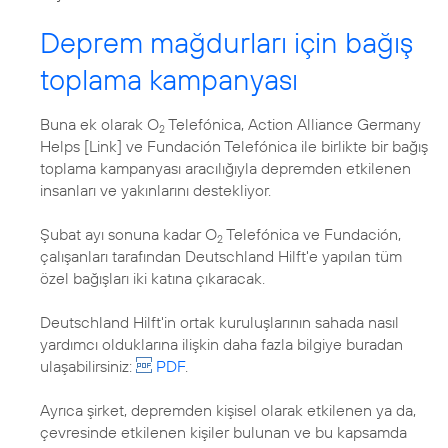
Deprem mağdurları için bağış
toplama kampanyası
Buna ek olarak O
Telefónica, Action Alliance Germany
2
Helps [Link] ve Fundación Telefónica ile birlikte bir bağış
toplama kampanyası aracılığıyla depremden etkilenen
insanları ve yakınlarını destekliyor.
Şubat ayı sonuna kadar O
Telefónica ve Fundación,
2
çalışanları tarafından Deutschland Hilft'e yapılan tüm
özel bağışları iki katına çıkaracak.
Deutschland Hilft'in ortak kuruluşlarının sahada nasıl
yardımcı olduklarına ilişkin daha fazla bilgiye buradan
ulaşabilirsiniz:
PDF
.
Ayrıca şirket, depremden kişisel olarak etkilenen ya da,
çevresinde etkilenen kişiler bulunan ve bu kapsamda