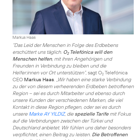
Markus Haas
“Das Leid der Menschen in Folge des Erdbebens
erschüttert uns täglich.
O
Telefónica will den
2
Menschen helfen
, mit ihren Angehörigen und
Freunden in Verbindung zu bleiben und die
Helfer:innen vor Ort unterstützen”,
sagt O
Telefónica
2
CEO
Markus Haas
.
„Wir haben eine starke Verbindung
zu der von diesem verheerenden Erdbeben betroffenen
Region – sei es durch Mitarbeiter und ebenso durch
unsere Kunden der verschiedenen Marken, die viel
Kontakt in diese Region pflegen, oder sei es durch
unsere
Marke AY YILDIZ
, die
spezielle Tarife
mit Fokus
auf die Verbindungen zwischen der Türkei und
Deutschland anbietet. Wir fühlen uns daher besonders
verpflichtet, einen Beitrag zu leisten.
Die Betroffenen