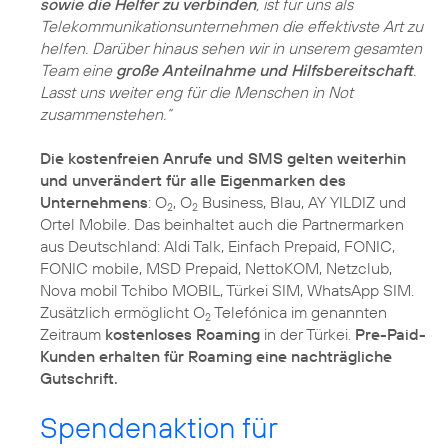
sowie die Helfer zu verbinden
, ist für uns als
Telekommunikationsunternehmen die effektivste Art zu
helfen. Darüber hinaus sehen wir in unserem gesamten
Team eine
große Anteilnahme und Hilfsbereitschaft
.
Lasst uns weiter eng für die Menschen in Not
zusammenstehen.“
Die kostenfreien Anrufe und SMS gelten weiterhin
und unverändert für alle Eigenmarken des
Unternehmens
: O
, O
Business, Blau, AY YILDIZ und
2
2
Ortel Mobile. Das beinhaltet auch die Partnermarken
aus Deutschland: Aldi Talk, Einfach Prepaid, FONIC,
FONIC mobile, MSD Prepaid, NettoKOM, Netzclub,
Nova mobil Tchibo MOBIL, Türkei SIM, WhatsApp SIM.
Zusätzlich ermöglicht O
Telefónica im genannten
2
Zeitraum
kostenloses Roaming
in der Türkei.
Pre-Paid-
Kunden erhalten für Roaming eine nachträgliche
Gutschrift.
Spendenaktion für