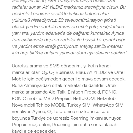
aracılığıyla olsun, ister Türkiye-Almanya odaklı özel
tarifeler sunan AY YILDIZ markamız aracılığıyla olsun. Bu
nedenle kendimizi özellikle katkıda bulunmakla
yükümlü hissediyoruz. Bir telekomünikasyon şirketi
olarak yardım edebilmemizin en etkili yolu, mağdurların
yanı sıra, yardım edenlerle de bağlantı kurmaktır. Ayrıca
tüm ekibimizde depremzedeler ile büyük bir gönül bağı
ve yardım etme isteği görüyoruz. İhtiyaç sahibi insanlar
için hep birlikte onların yanında durmaya devam edelim."
Ücretsiz arama ve SMS gönderimi, şirketin kendi
markaları olan O
, O
Business, Blau, AY YILDIZ ve Ortel
2
2
Mobile için değişmeden geçerli olmaya devam edecek.
Buna Almanya'daki ortak markalar da dahildir: Ortak
markalar arasında Aldi Talk, Einfach Prepaid, FONIC,
FONIC mobile, MSD Prepaid, NettoKOM, Netzclub,
Nova mobil Tchibo MOBIL, Turkey SIM, WhatsApp SIM
yer alıyor. Ayrıca, O
Telefónica söz konusu süre
2
boyunca Türkiye'de ücretsiz Roaming imkanı sunuyor.
Prepaid müşterileri, Roaming için daha sonra alacak
kaydı elde edecekler.