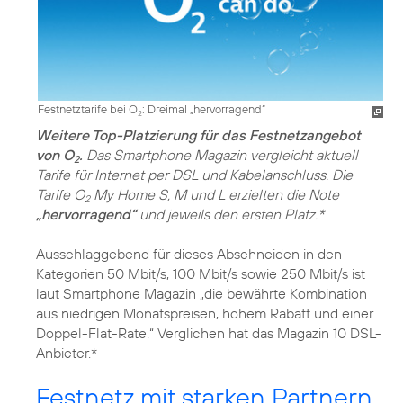
Festnetztarife bei O
: Dreimal „hervorragend“
2
Weitere Top-Platzierung für das Festnetzangebot
von O
.
Das Smartphone Magazin vergleicht aktuell
2
Tarife für Internet per DSL und Kabelanschluss. Die
Tarife O
My Home S, M und L erzielten die Note
2
„hervorragend“
und jeweils den ersten Platz.*
Ausschlaggebend für dieses Abschneiden in den
Kategorien 50 Mbit/s, 100 Mbit/s sowie 250 Mbit/s ist
laut Smartphone Magazin „die bewährte Kombination
aus niedrigen Monatspreisen, hohem Rabatt und einer
Doppel-Flat-Rate.“ Verglichen hat das Magazin 10 DSL-
Anbieter.*
Festnetz mit starken Partnern