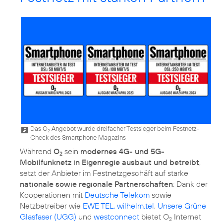
Das O
Angebot wurde dreifacher Testsieger beim Festnetz-
2
Check des Smartphone Magazins
Während
O
sein
modernes 4G- und 5G-
2
Mobilfunknetz in Eigenregie ausbaut und betreibt
,
setzt der Anbieter im Festnetzgeschäft auf starke
nationale sowie regionale Partnerschaften
: Dank der
Kooperationen mit
Deutsche Telekom
sowie
Netzbetreiber wie
EWE TEL, wilhelm.tel
,
Unsere Grüne
Glasfaser (UGG)
und
westconnect
bietet O
Internet
2