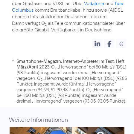
über Glasfaser und VDSL an. Über
Vodafone
und
Tele
Columbus
kommt Breitbandkabel hinzu sowie (A)DSL
über die Infrastruktur der Deutschen Telekom.
Damit verfügt O
als Telekommunikationsanbieter über
2
die größte Gigabit-Verfügbarkeit in Deutschland.
*
Smartphone-Magazin, Internet-Anbieter im Test, Heft
März/April 2023:
O
„Hervorragend“ bei 50 Mbit/s (DSL)
2
(98 Punkte); insgesamt wurde einmal „Hervorragend“
vergeben. O
„Hervorragend“ bei 100 Mbit/s (DSL) (97,85
2
Punkte); insgesamt wurde fünfmal „Hervorragend“
vergeben (94, 94, 91, 90,48 Punkte). O
„Hervorragend“
2
bei 250 Mbit/s (DSL) (98 Punkte); insgesamt wurde
dreimal „Hervorragend“ vergeben (93,05, 93,05 Punkte).
Weitere Informationen