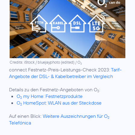
Credits: iStock / bluejayphoto (edited) / O
2
connect Festnetz-Preis-Leistungs-Check 2023:
Tarif-
Angebote der DSL- & Kabelbetreiber im Vergleich
Details zu den Festnetz-Angeboten von O
2
O
my Home: Festnetzprodukte
2
O
HomeSpot: WLAN aus der Steckdose
2
Auf einen Blick:
Weitere Auszeichnungen für O
2
Telefónica