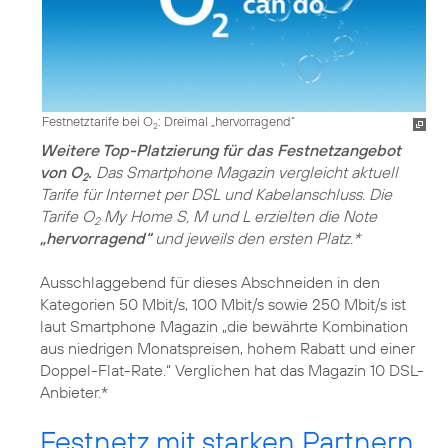
Festnetztarife bei O
: Dreimal „hervorragend“
2
Weitere Top-Platzierung für das Festnetzangebot
von O
.
Das Smartphone Magazin vergleicht aktuell
2
Tarife für Internet per DSL und Kabelanschluss. Die
Tarife O
My Home S, M und L erzielten die Note
2
„hervorragend“
und jeweils den ersten Platz.*
Ausschlaggebend für dieses Abschneiden in den
Kategorien 50 Mbit/s, 100 Mbit/s sowie 250 Mbit/s ist
laut Smartphone Magazin „die bewährte Kombination
aus niedrigen Monatspreisen, hohem Rabatt und einer
Doppel-Flat-Rate.“ Verglichen hat das Magazin 10 DSL-
Anbieter.*
Festnetz mit starken Partnern