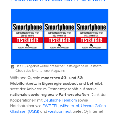
Das O
Angebot wurde dreifacher Testsieger beim Festnetz-
2
Check des Smartphone Magazins
Während
O
sein
modernes 4G- und 5G-
2
Mobilfunknetz in Eigenregie ausbaut und betreibt
,
setzt der Anbieter im Festnetzgeschäft auf starke
nationale sowie regionale Partnerschaften
: Dank der
Kooperationen mit
Deutsche Telekom
sowie
Netzbetreiber wie
EWE TEL, wilhelm.tel
,
Unsere Grüne
Glasfaser (UGG)
und
westconnect
bietet O
Internet
2