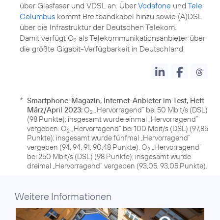
über Glasfaser und VDSL an. Über
Vodafone
und
Tele
Columbus
kommt Breitbandkabel hinzu sowie (A)DSL
über die Infrastruktur der Deutschen Telekom.
Damit verfügt O
als Telekommunikationsanbieter über
2
die größte Gigabit-Verfügbarkeit in Deutschland.
*
Smartphone-Magazin, Internet-Anbieter im Test, Heft
März/April 2023:
O
„Hervorragend“ bei 50 Mbit/s (DSL)
2
(98 Punkte); insgesamt wurde einmal „Hervorragend“
vergeben. O
„Hervorragend“ bei 100 Mbit/s (DSL) (97,85
2
Punkte); insgesamt wurde fünfmal „Hervorragend“
vergeben (94, 94, 91, 90,48 Punkte). O
„Hervorragend“
2
bei 250 Mbit/s (DSL) (98 Punkte); insgesamt wurde
dreimal „Hervorragend“ vergeben (93,05, 93,05 Punkte).
Weitere Informationen