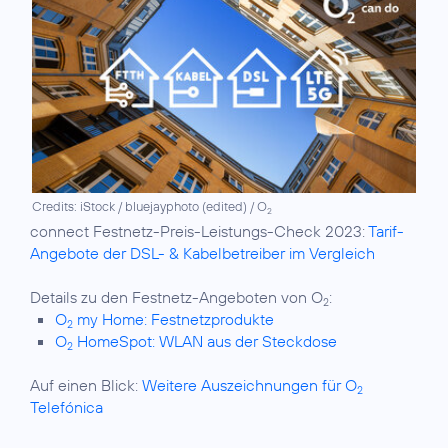
Credits: iStock / bluejayphoto (edited) / O
2
connect Festnetz-Preis-Leistungs-Check 2023:
Tarif-
Angebote der DSL- & Kabelbetreiber im Vergleich
Details zu den Festnetz-Angeboten von O
2
O
my Home: Festnetzprodukte
2
O
HomeSpot: WLAN aus der Steckdose
2
Auf einen Blick:
Weitere Auszeichnungen für O
2
Telefónica