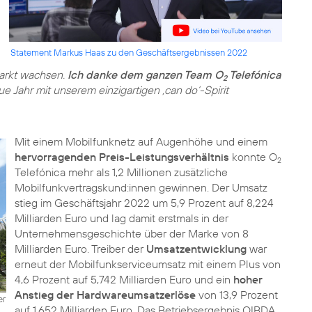
Statement Markus Haas zu den Geschäftsergebnissen 2022
Markt wachsen.
Ich danke dem ganzen Team O
Telefónica
2
e Jahr mit unserem einzigartigen ‚can do‘-Spirit
Mit einem Mobilfunknetz auf Augenhöhe und einem
hervorragenden Preis-Leistungsverhältnis
konnte O
2
Telefónica mehr als 1,2 Millionen zusätzliche
Mobilfunkvertragskund:innen gewinnen. Der Umsatz
stieg im Geschäftsjahr 2022 um 5,9 Prozent auf 8,224
Milliarden Euro und lag damit erstmals in der
Unternehmensgeschichte über der Marke von 8
Milliarden Euro. Treiber der
Umsatzentwicklung
war
erneut der Mobilfunkserviceumsatz mit einem Plus von
4,6 Prozent auf 5,742 Milliarden Euro und ein
hoher
Anstieg der Hardwareumsatzerlöse
von 13,9 Prozent
er
auf 1,652 Milliarden Euro. Das Betriebsergebnis OIBDA