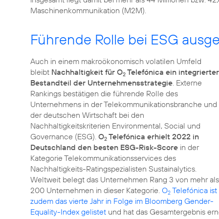
Maschinenkommunikation (M2M).
Führende Rolle bei ESG ausg
Auch in einem makroökonomisch volatilen Umfeld
bleibt
Nachhaltigkeit für O
Telefónica ein integrierter
2
Bestandteil der Unternehmensstrategie
. Externe
Rankings bestätigen die führende Rolle des
Unternehmens in der Telekommunikationsbranche und
der deutschen Wirtschaft bei den
Nachhaltigkeitskriterien
Environmental, Social und
Governance (ESG).
O
Telefónica erhielt 2022 in
2
Deutschland den besten ESG-Risk-Score
in der
Kategorie Telekommunikationsservices des
Nachhaltigkeits-Ratingspezialisten Sustainalytics.
Weltweit belegt das Unternehmen Rang 3 von mehr als
200 Unternehmen in dieser Kategorie.
O
Telefónica ist
2
zudem das vierte Jahr in Folge im Bloomberg Gender-
Equality-Index gelistet
und hat das Gesamtergebnis erne