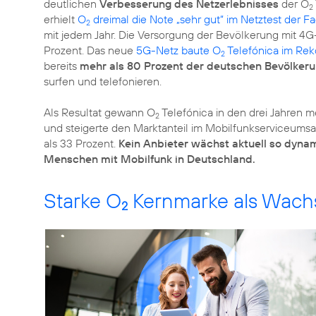
deutlichen
Verbesserung des Netzerlebnisses
der O
2
erhielt
O
dreimal die Note „sehr gut“ im Netztest der Fa
2
mit jedem Jahr. Die Versorgung der Bevölkerung mit 4G
Prozent. Das neue
5G-Netz baute O
Telefónica im Re
2
bereits
mehr als 80 Prozent der deutschen Bevölker
surfen und telefonieren.
Als Resultat gewann O
Telefónica in den drei Jahren m
2
und steigerte den Marktanteil im Mobilfunkserviceums
als 33 Prozent.
Kein Anbieter wächst aktuell so dyna
Menschen mit Mobilfunk in Deutschland.
Starke O
Kernmarke als Wach
2