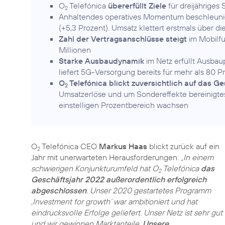
O
Telefónica
übererfüllt Ziele
für dreijähriges
2
Anhaltendes operatives Momentum beschleun
(+5,3 Prozent). Umsatz klettert erstmals über d
Zahl der Vertragsanschlüsse steigt
im Mobilfu
Millionen
Starke Ausbaudynamik
im Netz erfüllt Ausbau
liefert 5G-Versorgung bereits für mehr als 80 
O
Telefónica blickt zuversichtlich auf das G
2
Umsatzerlöse und um Sondereffekte bereinigte
einstelligen Prozentbereich wachsen
O
Telefónica CEO
Markus Haas
blickt zurück auf ein
2
Jahr mit unerwarteten Herausforderungen:
„In einem
schwierigen Konjunkturumfeld hat O
Telefónica
das
2
Geschäftsjahr 2022 außerordentlich erfolgreich
abgeschlossen
. Unser 2020 gestartetes Programm
‚Investment for growth‘ war ambitioniert und hat
eindrucksvolle Erfolge geliefert. Unser Netz ist sehr gut
und wir gewinnen Marktanteile.
Unsere