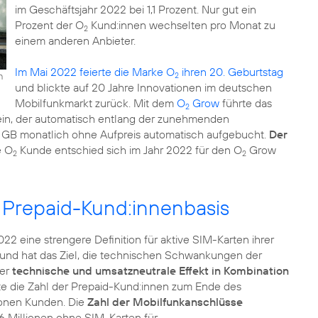
im Geschäftsjahr 2022 bei 1,1 Prozent. Nur gut ein
Prozent der O
Kund:innen wechselten pro Monat zu
2
einem anderen Anbieter.
Im Mai 2022 feierte die Marke O
ihren 20. Geburtstag
n
2
und blickte auf 20 Jahre Innovationen im deutschen
Mobilfunkmarkt zurück. Mit dem
O
Grow
führte das
2
ein, der automatisch entlang der zunehmenden
0 GB monatlich ohne Aufpreis automatisch aufgebucht.
Der
e O
Kunde entschied sich im Jahr 2022 für den O
Grow
2
2
ve Prepaid-Kund:innenbasis
 eine strengere Definition für aktive SIM-Karten ihrer
l und hat das Ziel, die technischen Schwankungen der
ser
technische und umsatzneutrale Effekt in Kombination
te die Zahl der Prepaid-Kund:innen zum Ende des
lionen Kunden. Die
Zahl der Mobilfunkanschlüsse
,6 Millionen ohne SIM-Karten für