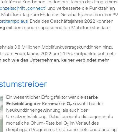
Telefónica Kund:innen. In den drei Jahren des Programms
chzeitschrift „connect“
und verbesserte die Punktzahlen
-Mobilfunk lag zum Ende des Geschäftsjahres bei über 99
kordtempo aus
. Ende des Geschäftsjahres 2022 konnten
ung
mit dem neuen superschnellen Mobilfunkstandard
ehr als 3,8 Millionen Mobilfunkvertragskund:innen hinzu
atz zum Ende Jahres 2022 um 1,4 Prozentpunkte auf mehr
misch wie das Unternehmen, keiner verbindet mehr
stumstreiber
Ein wesentlicher Erfolgsfaktor war die
starke
Entwicklung der Kernmarke O
sowohl bei der
2
Neukund:innengewinnung, als auch der
Umsatzentwicklung. Dabei erreichte die sogenannte
monatliche Churn-Rate bei O
im Verlauf des
2
dreijährigen Programms historische Tiefstände und lag