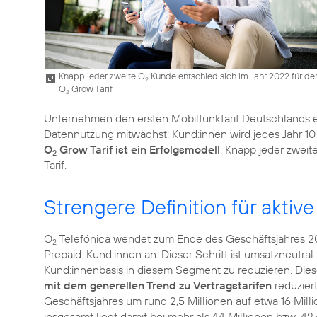
Knapp jeder zweite O
Kunde entschied sich im Jahr 2022 für de
2
O
Grow Tarif
2
Unternehmen den ersten Mobilfunktarif Deutschlands 
Datennutzung mitwächst: Kund:innen wird jedes Jahr 1
O
Grow Tarif ist ein Erfolgsmodell
: Knapp jeder zweit
2
Tarif.
Strengere Definition für akti
O
Telefónica wendet zum Ende des Geschäftsjahres 2022
2
Prepaid-Kund:innen an. Dieser Schritt ist umsatzneutra
Kund:innenbasis in diesem Segment zu reduzieren. Die
mit dem generellen Trend zu Vertragstarifen
reduzier
Geschäftsjahres um rund 2,5 Millionen auf etwa 16 Mil
insgesamt liegt damit bei mehr als 44 Millionen bzw. 42