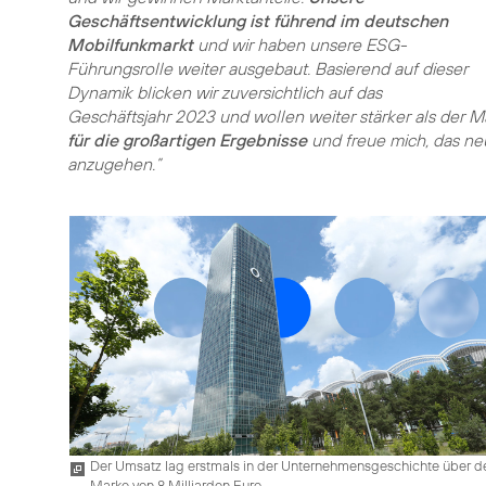
Geschäftsentwicklung ist führend im deutschen
Mobilfunkmarkt
und wir haben unsere ESG-
Führungsrolle weiter ausgebaut. Basierend auf dieser
Dynamik blicken wir zuversichtlich auf das
Geschäftsjahr 2023 und wollen weiter stärker als der 
für die großartigen Ergebnisse
und freue mich, das neu
anzugehen.”
Der Umsatz lag erstmals in der Unternehmensgeschichte über d
Marke von 8 Milliarden Euro