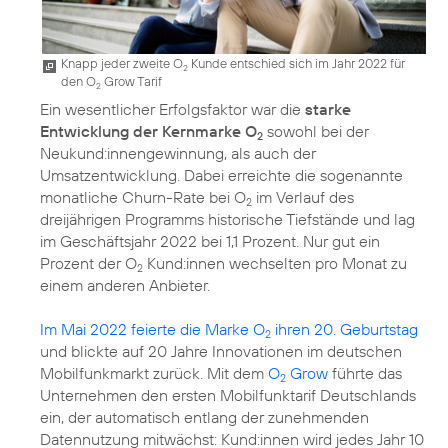
Knapp jeder zweite O
Kunde entschied sich im Jahr 2022 für
2
den O
Grow Tarif
2
Ein wesentlicher Erfolgsfaktor war die
starke
Entwicklung der Kernmarke O
sowohl bei der
2
Neukund:innengewinnung, als auch der
Umsatzentwicklung. Dabei erreichte die sogenannte
monatliche Churn-Rate bei O
im Verlauf des
2
dreijährigen Programms historische Tiefstände und lag
im Geschäftsjahr 2022 bei 1,1 Prozent. Nur gut ein
Prozent der O
Kund:innen wechselten pro Monat zu
2
einem anderen Anbieter.
Im Mai 2022 feierte die Marke O
ihren 20. Geburtstag
2
und blickte auf 20 Jahre Innovationen im deutschen
Mobilfunkmarkt zurück. Mit dem
O
Grow
führte das
2
Unternehmen den ersten Mobilfunktarif Deutschlands
ein, der automatisch entlang der zunehmenden
Datennutzung mitwächst: Kund:innen wird jedes Jahr 10