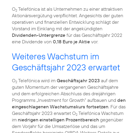
O
Telefónica ist als Unternehmen zu einer attraktiven
2
Aktionärsvergütung verpflichtet. Angesichts der guten
operativen und finanziellen Entwicklung schlägt der
Vorstand im Einklang mit der angekündigten
Dividenden-Untergrenze
für das Geschäftsjahr 2022
eine Dividende von
0,18 Euro je Aktie
vor.
Weiteres Wachstum im
Geschäftsjahr 2023 erwartet
O
Telefónica wird im
Geschäftsjahr 2023
auf dem
2
guten Momentum der vergangenen Geschäftsjahre
und dem erfolgreichen Abschluss des dreijährigen
Programms „Investment for Growth“ aufbauen und
den
eingeschlagenen Wachstumskurs fortsetzen
. Für das
Geschäftsjahr 2023 erwartet O
Telefónica Wachstum
2
im
niedrigen einstelligen Prozentbereich
gegenüber
dem Vorjahr für die Umsatzerlöse und das um
Sondereffekte bereinigte OIBDA. Weitere Details zur