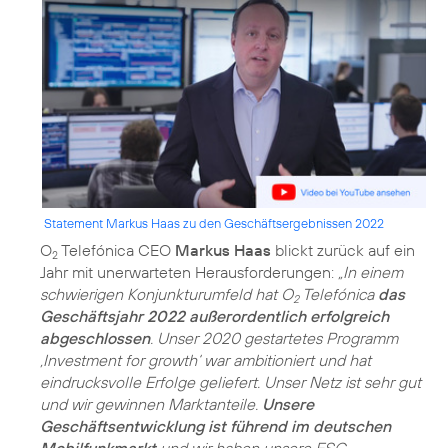
Statement Markus Haas zu den Geschäftsergebnissen 2022
O
Telefónica CEO
Markus Haas
blickt zurück auf ein
2
Jahr mit unerwarteten Herausforderungen:
„In einem
schwierigen Konjunkturumfeld hat O
Telefónica
das
2
Geschäftsjahr 2022 außerordentlich erfolgreich
abgeschlossen
. Unser 2020 gestartetes Programm
‚Investment for growth‘ war ambitioniert und hat
eindrucksvolle Erfolge geliefert. Unser Netz ist sehr gut
und wir gewinnen Marktanteile.
Unsere
Geschäftsentwicklung ist führend im deutschen
Mobilfunkmarkt
und wir haben unsere ESG-