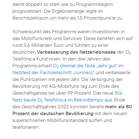
damit doppelt so stark wie zu Programmbeginn
prognostiziert. Die Ergebnismarge legte im
Berichtszeitraum um mehr als 1,5 Prozentpunkte zu.
Schwerpunkt des Programms waren Investitionen in
das Mobilfunknetz und Services. Diese beliefen sich auf
rund 3,6 Milliarden Euro und führten zu einer
deutlichen
Verbesserung des Netzerlebnisses
der O
2
Telefónica Kund:innen. In den drei Jahren des
Programms erhielt
O
dreimal die Note „sehr gut“ im
2
Netztest der Fachzeitschrift „connect“
und verbesserte
die Punktzahlen mit jedem Jahr. Die Versorgung der
Bevölkerung mit 4G-Mobilfunk lag zum Ende des
Geschäftsjahres bei über 99 Prozent. Das neue
5G-
Netz baute O
Telefónica im Rekordtempo aus
. Ende
2
des Geschäftsjahres 2022 konnten bereits
mehr als 80
Prozent der deutschen Bevölkerung
mit dem neuen
superschnellen Mobilfunkstandard surfen und
telefonieren.