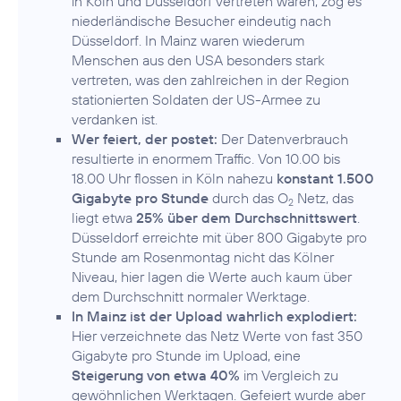
in Köln und Düsseldorf vertreten waren, zog es
niederländische Besucher eindeutig nach
Düsseldorf. In Mainz waren wiederum
Menschen aus den USA besonders stark
vertreten, was den zahlreichen in der Region
stationierten Soldaten der US-Armee zu
verdanken ist.
Wer feiert, der postet:
Der Datenverbrauch
resultierte in enormem Traffic. Von 10.00 bis
18.00 Uhr flossen in Köln nahezu
konstant 1.500
Gigabyte pro Stunde
durch das O
Netz, das
2
liegt etwa
25% über dem Durchschnittswert
.
Düsseldorf erreichte mit über 800 Gigabyte pro
Stunde am Rosenmontag nicht das Kölner
Niveau, hier lagen die Werte auch kaum über
dem Durchschnitt normaler Werktage.
In Mainz ist der Upload wahrlich explodiert:
Hier verzeichnete das Netz Werte von fast 350
Gigabyte pro Stunde im Upload, eine
Steigerung von etwa 40%
im Vergleich zu
gewöhnlichen Werktagen. Gefeiert wurde aber