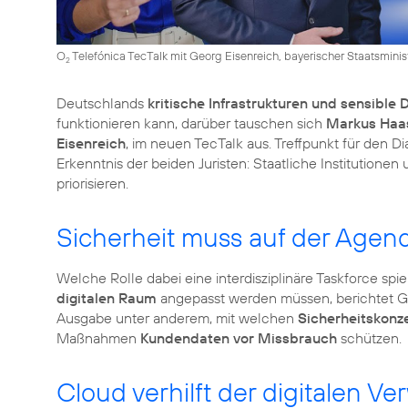
O
Telefónica TecTalk mit Georg Eisenreich, bayerischer Staatsminis
2
Deutschlands
kritische Infrastrukturen und sensible 
funktionieren kann, darüber tauschen sich
Markus Haa
Eisenreich
, im neuen TecTalk aus. Treffpunkt für den D
Erkenntnis der beiden Juristen: Staatliche Institutio
priorisieren.
Sicherheit muss auf der Agen
Welche Rolle dabei eine interdisziplinäre Taskforce spi
digitalen Raum
angepasst werden müssen, berichtet Geo
Ausgabe unter anderem, mit welchen
Sicherheitskonz
Maßnahmen
Kundendaten vor Missbrauch
schützen.
Cloud verhilft der digitalen 