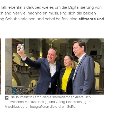
Talk
ebenfalls darüber, wie es um die Digitalisierung von
hland hier viel nachholen muss, sind sich die beiden
ung Schub verleihen und dabei helfen, eine
effiziente und
Die Journalistin Katrin Ziegler moderiert den Austausch
zwischen Markus Haas (l.) und Georg Eisenreich (r.). Im
Anschluss daran fotografieren die drei ein Selfie.