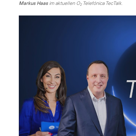
Markus Haas
im aktuellen O
Telefónica TecTalk.
2