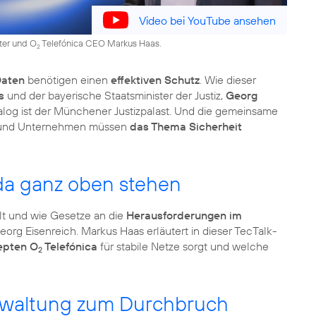
Video bei YouTube ansehen
ter und O
Telefónica CEO Markus Haas.
2
Daten
benötigen einen
effektiven Schutz
. Wie dieser
s
und der bayerische Staatsminister der Justiz,
Georg
ialog ist der Münchener Justizpalast. Und die gemeinsame
nen und Unternehmen müssen
das Thema Sicherheit
da ganz oben stehen
elt und wie Gesetze an die
Herausforderungen im
rg Eisenreich. Markus Haas erläutert in dieser TecTalk-
epten O
Telefónica
für stabile Netze sorgt und welche
2
Verwaltung zum Durchbruch