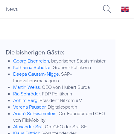
News
Die bisherigen Gäste:
Georg Eisenreich
, bayerischer Staatsminister
Katharina Schulze
, Grünen-Politikerin
Deepa Gautam-Nigge
, SAP-
Innovationsmanagerin
Martin Weiss
, CEO von Hubert Burda
Ria Schröder
, FDP Politikerin
Achim Berg
, Präsident Bitkom e.V.
Verena Pausder
, Digitalexpertin
André Schwämmlein
, Co-Founder und CEO
von FlixMobility
Alexander Sixt
, Co-CEO der Sixt SE
Klaus Dittrich
, Vorsitzender der