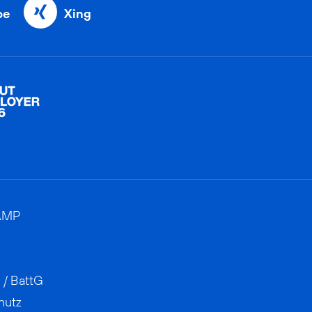
be
Xing
AMP
 / BattG
hutz