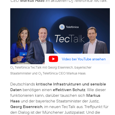
CEO
Markus Haas
im aktuellen O
Telefónica TecTalk.
2
Video bei YouTube ansehen
O
Telefónica TecTalk mit Georg Eisenreich, bayerischer
2
Staatsminister und O
Telefónica CEO Markus Haas.
2
Deutschlands
kritische Infrastrukturen und sensible
Daten
benötigen einen
effektiven Schutz
. Wie dieser
funktionieren kann, darüber tauschen sich
Markus
Haas
und der bayerische Staatsminister der Justiz,
Georg Eisenreich
, im neuen TecTalk aus. Treffpunkt für
den Dialog ist der Münchener Justizpalast. Und die