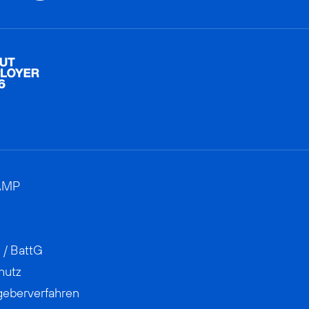
AMP
 / BattG
hutz
geberverfahren