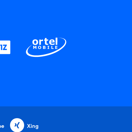
be
Xing