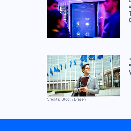
1
Q
0
R
Credits: iStock / Drazen_