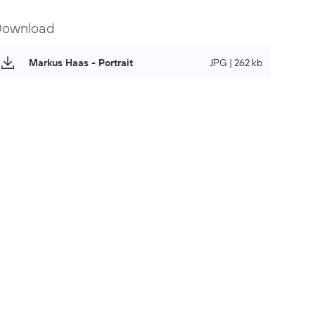
Download
Markus Haas - Portrait
JPG | 262 kb