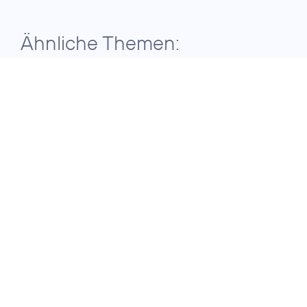
Ähnliche Themen:
24. Juli 2026
VERBESSERTES
TRANSPORTVOLUMEN UND
WENIGER KARTONS
Credits: Telefónica /
Telefónica und
Würth España
Würth optimieren
mit
Quantencomputing
die Logistik
13. Juli 2026
QUANTUM SAFE NETWORKS FORUM
Telekommunikationsnet