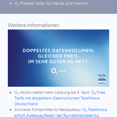
O
Prepaid Tarife:
für Handy und Internet
2
Weitere Informationen
O
Aktion bietet mehr Leistung bis 4. April:
O
Free
2
2
Tarife mit doppeltem Datenvolumen Telefónica
Deutschland
Schnelle Fortschritte im Netzausbau:
O
Telefónica
2
erfüllt Ausbauauflagen der Bundesnetzagentur