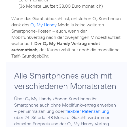
(36 Monate Laufzeit 38,00 Euro monatlich)
Wenn das Gerät abbezahlt ist, entstehen O
Kund:innen
2
dank des
O
My Handy
Modells keine weiteren
2
Smartphone-Kosten – auch, wenn der
Mobilfunkvertrag nach der zweijährigen Mindestlaufzeit
weiterläuft.
Der O
My Handy Vertrag endet
2
automatisch
, der Kunde zahlt nur noch die monatliche
Alle Smartphones auch mit
verschiedenen Monatsraten
Über O
My Handy können Kund:innen ihr
2
Smartphone auch ohne Mobilfunkvertrag erwerben
– per Einmalzahlung oder
flexibler Ratenzahlung
über 24, 36 oder 48 Monate. Gezahlt wird immer
derselbe Endpreis und der O
My Handy Vertrag
2