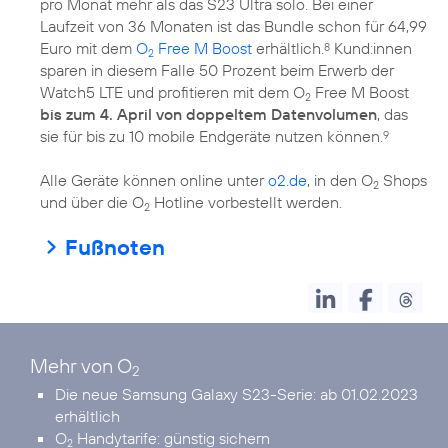
pro Monat mehr als das S23 Ultra solo. Bei einer
Laufzeit von 36 Monaten ist das Bundle schon für 64,99
Euro mit dem
O
Free M Boost
erhältlich.
Kund:innen
8
2
sparen in diesem Falle 50 Prozent beim Erwerb der
Watch5 LTE und profitieren mit dem O
Free M Boost
2
bis zum 4. April von doppeltem Datenvolumen
, das
sie für bis zu 10 mobile Endgeräte nutzen können.
9
Alle Geräte können online unter
o2.de
, in den O
Shops
2
und über die O
Hotline vorbestellt werden.
2
Fußnoten
Mehr von O
2
Die neue
Samsung Galaxy S23-Serie
: ab 01.02.2023
erhältlich
O
Handytarife:
günstig sichern
2