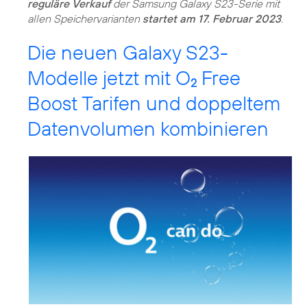
reguläre Verkauf
der Samsung Galaxy S23-Serie mit
allen Speichervarianten
startet am 17. Februar 2023
.
Die neuen Galaxy S23-
Modelle jetzt mit O
Free
2
Boost Tarifen und doppeltem
Datenvolumen kombinieren