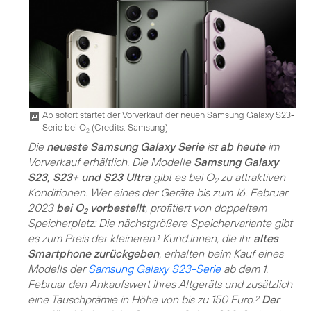
Ab sofort startet der Vorverkauf der neuen Samsung Galaxy S23-
Serie bei O
(
Credits: Samsung
)
2
Die
neueste Samsung Galaxy Serie
ist
ab heute
im
Vorverkauf erhältlich. Die Modelle
Samsung Galaxy
S23, S23+ und S23 Ultra
gibt es bei O
zu attraktiven
2
Konditionen. Wer eines der Geräte bis zum 16. Februar
2023
bei O
vorbestellt
, profitiert von doppeltem
2
Speicherplatz: Die nächstgrößere Speichervariante gibt
es zum Preis der kleineren.
Kund:innen, die ihr
altes
1
Smartphone zurückgeben
, erhalten beim Kauf eines
Modells der
Samsung Galaxy S23-Serie
ab dem 1.
Februar den Ankaufswert ihres Altgeräts und zusätzlich
eine Tauschprämie in Höhe von bis zu 150 Euro.
Der
2