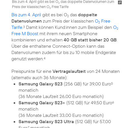
Bis zum 4. April gibt es bei O
das doppelte Datenvolumen zum
2
Preis der klassischen O
Free Tarife
2
Bis zum 4. April
gibt es bei O
das
doppelte
2
Datenvolumen
zum Preis der klassischen
O
Free
2
Tarife
.
Damit können Kund:innen zum Beispiel den
O
3
2
Free M Boost
mit ihrem neuen Smartphone
kombinieren und erhalten
40 GB statt bisher 20 GB
.
Über die enthaltene Connect-Option kann das
Datenvolumen zudem für bis zu 10 mobile Endgeräte
genutzt werden.
4
Preispunkte für eine
Vertragslaufzeit
von 24 Monaten
Samsung Galaxy S23
(256 GB) für 39,00 Euro
5
monatlich
(36 Monate Laufzeit 26,00 Euro monatlich)
Samsung Galaxy S23+
(512 GB) für 49,50 Euro
6
monatlich
(36 Monate Laufzeit 33,00 Euro monatlich)
Samsung Galaxy S23 Ultra
(512 GB) für 57,00
Euro
monatlich
7