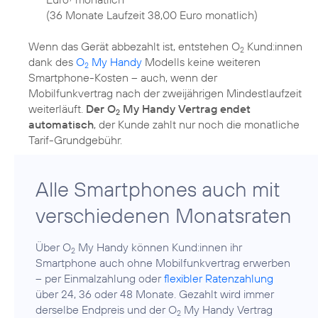
(36 Monate Laufzeit 38,00 Euro monatlich)
Wenn das Gerät abbezahlt ist, entstehen O
Kund:innen
2
dank des
O
My Handy
Modells keine weiteren
2
Smartphone-Kosten – auch, wenn der
Mobilfunkvertrag nach der zweijährigen Mindestlaufzeit
weiterläuft.
Der O
My Handy Vertrag endet
2
automatisch
, der Kunde zahlt nur noch die monatliche
Alle Smartphones auch mit
verschiedenen Monatsraten
Über O
My Handy können Kund:innen ihr
2
Smartphone auch ohne Mobilfunkvertrag erwerben
– per Einmalzahlung oder
flexibler Ratenzahlung
über 24, 36 oder 48 Monate. Gezahlt wird immer
derselbe Endpreis und der O
My Handy Vertrag
2