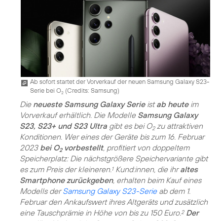
Ab sofort startet der Vorverkauf der neuen Samsung Galaxy S23-
Serie bei O
(
Credits: Samsung
)
2
Die
neueste Samsung Galaxy Serie
ist
ab heute
im
Vorverkauf erhältlich. Die Modelle
Samsung Galaxy
S23, S23+ und S23 Ultra
gibt es bei O
zu attraktiven
2
Konditionen. Wer eines der Geräte bis zum 16. Februar
2023
bei O
vorbestellt
, profitiert von doppeltem
2
Speicherplatz: Die nächstgrößere Speichervariante gibt
es zum Preis der kleineren.
Kund:innen, die ihr
altes
1
Smartphone zurückgeben
, erhalten beim Kauf eines
Modells der
Samsung Galaxy S23-Serie
ab dem 1.
Februar den Ankaufswert ihres Altgeräts und zusätzlich
eine Tauschprämie in Höhe von bis zu 150 Euro.
Der
2