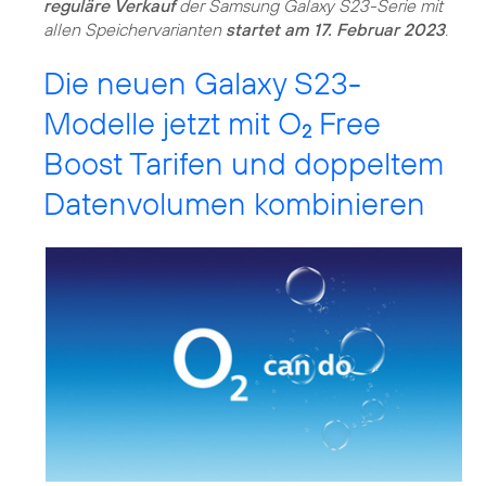
reguläre Verkauf
der Samsung Galaxy S23-Serie mit
allen Speichervarianten
startet am 17. Februar 2023
.
Die neuen Galaxy S23-
Modelle jetzt mit O
Free
2
Boost Tarifen und doppeltem
Datenvolumen kombinieren