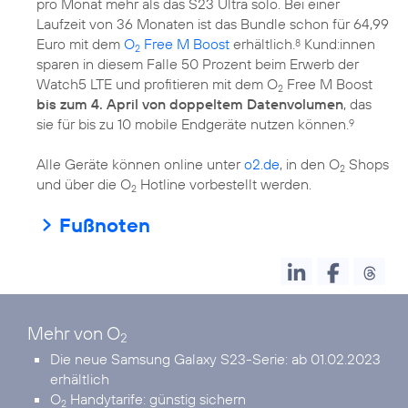
pro Monat mehr als das S23 Ultra solo. Bei einer
Laufzeit von 36 Monaten ist das Bundle schon für 64,99
Euro mit dem
O
Free M Boost
erhältlich.
Kund:innen
8
2
sparen in diesem Falle 50 Prozent beim Erwerb der
Watch5 LTE und profitieren mit dem O
Free M Boost
2
bis zum 4. April von doppeltem Datenvolumen
, das
sie für bis zu 10 mobile Endgeräte nutzen können.
9
Alle Geräte können online unter
o2.de
, in den O
Shops
2
und über die O
Hotline vorbestellt werden.
2
Fußnoten
Mehr von O
2
Die neue
Samsung Galaxy S23-Serie
: ab 01.02.2023
erhältlich
O
Handytarife:
günstig sichern
2