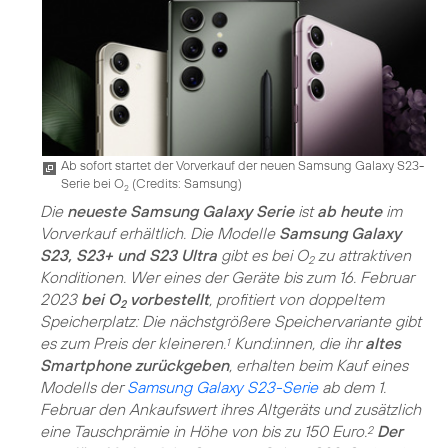
Ab sofort startet der Vorverkauf der neuen Samsung Galaxy S23-
Serie bei O
(
Credits: Samsung
)
2
Die
neueste Samsung Galaxy Serie
ist
ab heute
im
Vorverkauf erhältlich. Die Modelle
Samsung Galaxy
S23, S23+ und S23 Ultra
gibt es bei O
zu attraktiven
2
Konditionen. Wer eines der Geräte bis zum 16. Februar
2023
bei O
vorbestellt
, profitiert von doppeltem
2
Speicherplatz: Die nächstgrößere Speichervariante gibt
es zum Preis der kleineren.
Kund:innen, die ihr
altes
1
Smartphone zurückgeben
, erhalten beim Kauf eines
Modells der
Samsung Galaxy S23-Serie
ab dem 1.
Februar den Ankaufswert ihres Altgeräts und zusätzlich
eine Tauschprämie in Höhe von bis zu 150 Euro.
Der
2