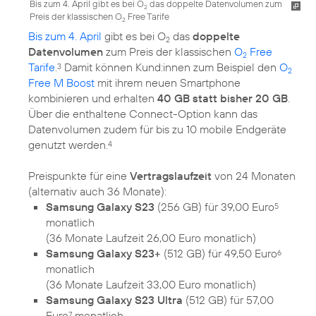
Bis zum 4. April gibt es bei O
das doppelte Datenvolumen zum
2
Preis der klassischen O
Free Tarife
2
Bis zum 4. April
gibt es bei O
das
doppelte
2
Datenvolumen
zum Preis der klassischen
O
Free
2
Tarife
.
Damit können Kund:innen zum Beispiel den
O
3
2
Free M Boost
mit ihrem neuen Smartphone
kombinieren und erhalten
40 GB statt bisher 20 GB
.
Über die enthaltene Connect-Option kann das
Datenvolumen zudem für bis zu 10 mobile Endgeräte
genutzt werden.
4
Preispunkte für eine
Vertragslaufzeit
von 24 Monaten
Samsung Galaxy S23
(256 GB) für 39,00 Euro
5
monatlich
(36 Monate Laufzeit 26,00 Euro monatlich)
Samsung Galaxy S23+
(512 GB) für 49,50 Euro
6
monatlich
(36 Monate Laufzeit 33,00 Euro monatlich)
Samsung Galaxy S23 Ultra
(512 GB) für 57,00
Euro
monatlich
7