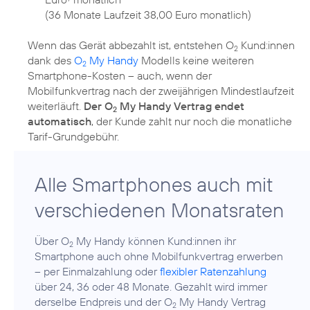
(36 Monate Laufzeit 38,00 Euro monatlich)
Wenn das Gerät abbezahlt ist, entstehen O
Kund:innen
2
dank des
O
My Handy
Modells keine weiteren
2
Smartphone-Kosten – auch, wenn der
Mobilfunkvertrag nach der zweijährigen Mindestlaufzeit
weiterläuft.
Der O
My Handy Vertrag endet
2
automatisch
, der Kunde zahlt nur noch die monatliche
Alle Smartphones auch mit
verschiedenen Monatsraten
Über O
My Handy können Kund:innen ihr
2
Smartphone auch ohne Mobilfunkvertrag erwerben
– per Einmalzahlung oder
flexibler Ratenzahlung
über 24, 36 oder 48 Monate. Gezahlt wird immer
derselbe Endpreis und der O
My Handy Vertrag
2