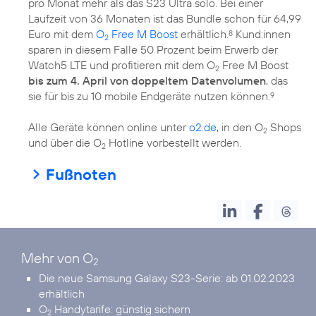
pro Monat mehr als das S23 Ultra solo. Bei einer
Laufzeit von 36 Monaten ist das Bundle schon für 64,99
Euro mit dem
O
Free M Boost
erhältlich.
Kund:innen
8
2
sparen in diesem Falle 50 Prozent beim Erwerb der
Watch5 LTE und profitieren mit dem O
Free M Boost
2
bis zum 4. April von doppeltem Datenvolumen
, das
sie für bis zu 10 mobile Endgeräte nutzen können.
9
Alle Geräte können online unter
o2.de
, in den O
Shops
2
und über die O
Hotline vorbestellt werden.
2
Fußnoten
Mehr von O
2
Die neue
Samsung Galaxy S23-Serie
: ab 01.02.2023
erhältlich
O
Handytarife:
günstig sichern
2