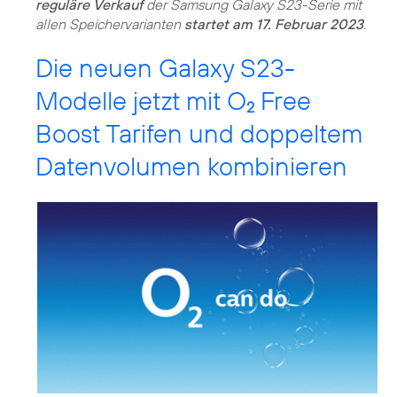
reguläre Verkauf
der Samsung Galaxy S23-Serie mit
allen Speichervarianten
startet am 17. Februar 2023
.
Die neuen Galaxy S23-
Modelle jetzt mit O
Free
2
Boost Tarifen und doppeltem
Datenvolumen kombinieren