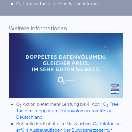
O
Prepaid Tarife:
für Handy und Internet
2
Weitere Informationen
O
Aktion bietet mehr Leistung bis 4. April:
O
Free
2
2
Tarife mit doppeltem Datenvolumen Telefónica
Deutschland
Schnelle Fortschritte im Netzausbau:
O
Telefónica
2
erfüllt Ausbauauflagen der Bundesnetzagentur