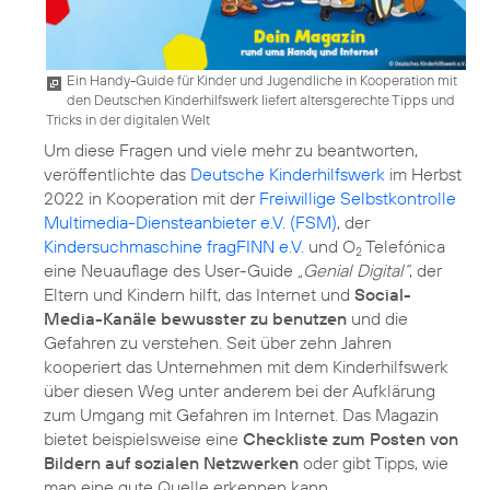
Ein Handy-Guide für Kinder und Jugendliche in Kooperation mit
den Deutschen Kinderhilfswerk liefert altersgerechte Tipps und
Tricks in der digitalen Welt
Um diese Fragen und viele mehr zu beantworten,
veröffentlichte das
Deutsche Kinderhilfswerk
im Herbst
2022 in Kooperation mit der
Freiwillige Selbstkontrolle
Multimedia-Diensteanbieter e.V. (FSM)
, der
Kindersuchmaschine fragFINN e.V.
und O
Telefónica
2
eine Neuauflage des User-Guide
„Genial Digital“
, der
Eltern und Kindern hilft, das Internet und
Social-
Media-Kanäle bewusster zu benutzen
und die
Gefahren zu verstehen. Seit über zehn Jahren
kooperiert das Unternehmen mit dem Kinderhilfswerk
über diesen Weg unter anderem bei der Aufklärung
zum Umgang mit Gefahren im Internet. Das Magazin
bietet beispielsweise eine
Checkliste zum Posten von
Bildern auf sozialen Netzwerken
oder gibt Tipps, wie
man eine gute Quelle erkennen kann.