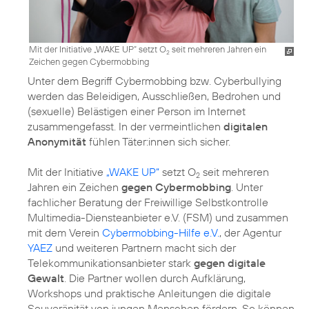
Mit der Initiative „WAKE UP“ setzt O
seit mehreren Jahren ein
2
Zeichen gegen Cybermobbing
Unter dem Begriff Cybermobbing bzw. Cyberbullying
werden das Beleidigen, Ausschließen, Bedrohen und
(sexuelle) Belästigen einer Person im Internet
zusammengefasst. In der vermeintlichen
digitalen
Anonymität
fühlen Täter:innen sich sicher.
Mit der Initiative
„WAKE UP“
setzt O
seit mehreren
2
Jahren ein Zeichen
gegen Cybermobbing
. Unter
fachlicher Beratung der Freiwillige Selbstkontrolle
Multimedia-Diensteanbieter e.V. (FSM) und zusammen
mit dem Verein
Cybermobbing-Hilfe e.V.
, der Agentur
YAEZ
und weiteren Partnern macht sich der
Telekommunikationsanbieter stark
gegen digitale
Gewalt
. Die Partner wollen durch Aufklärung,
Workshops und praktische Anleitungen die digitale
Souveränität von jungen Menschen fördern. So können