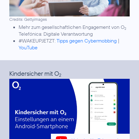
Credits: Gettyimages
Mehr zum gesellschaftlichen Engagement von O
2
Telefónica:
Digitale Verantwortung
#WAKEUPJETZT:
Tipps gegen Cybermobbing
|
YouTube
Kindersicher mit O
2