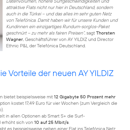
Datenvolumen, höhere Surfgeschwindigkeiten und
attraktive Flats nicht nur hier in Deutschland, sondern
auch in die Türkei – und das alles im sehr guten Netz
von Telefónica. Damit haben wir für unsere Kunden und
Kundinnen ein einzigartiges Rundum-sorglos-Paket
geschnürt – zu mehr als fairen Preisen“
, sagt
Thorsten
Wagner
, Geschäftsführer von AY YILDIZ und Director
Ethnic P&L der Telefónica Deutschland.
ie Vorteile der neuen AY YILDIZ
 bietet beispielsweise mit
12 Gigabyte 50 Prozent mehr
ption kostet 17,49 Euro für vier Wochen (zum Vergleich die
).
lt in allen Optionen ab Smart S+ die Surf-
d erhöht sich von
10 auf 25 Mbit/s
.
bt es beispielsweise neben einer Flat ins Telefónica Netz