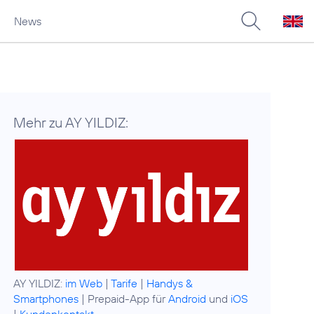
News
Mehr zu AY YILDIZ:
AY YILDIZ:
im Web
|
Tarife
|
Handys &
Smartphones
| Prepaid-App für
Android
und
iOS