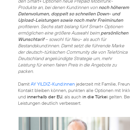
den Smart+ Optionen neue Prepaid Mobilfunk-
Produkte an, bei denen Kund:innen von
noch höherem
Datenvolumen, doppelt so schnellen Down- und
Upload-Leistungen sowie noch mehr Freiminuten
profitieren. Sechs statt bislang fünf Smart+ Optionen
ermöglichen eine größere Auswahl beim
persönlichen
Wunschtarif
– sowohl für Neu- als auch für
Bestandskund:innen. Damit setzt die führende Marke
der deutsch-türkischen Community die von Telefónica
Deutschland angekündigte Strategie um, mehr
Leistung für einen fairen Preis in die Angebote zu
packen.
Damit
AY YILDIZ-Kund:innen
jederzeit mit Familie, Freu
Kontakt bleiben können, punkten alle Optionen mit Inklu
und
innerhalb der EU
, als auch
in die Türkei
gelten. Be
Leistungen deutlich verbessert.