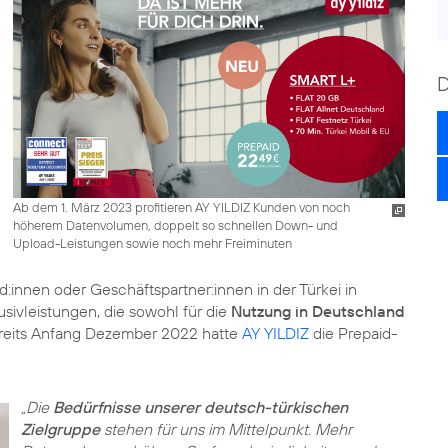
Ab dem 1. März 2023 profitieren AY YILDIZ Kunden von noch
höherem Datenvolumen, doppelt so schnellen Down- und
Upload-Leistungen sowie noch mehr Freiminuten
nd:innen oder Geschäftspartner:innen in der Türkei in
sivleistungen, die sowohl für die
Nutzung in Deutschland
reits Anfang Dezember 2022 hatte
AY YILDIZ
die Prepaid-
„Die
Bedürfnisse unserer deutsch-türkischen
Zielgruppe
stehen für uns im Mittelpunkt. Mehr