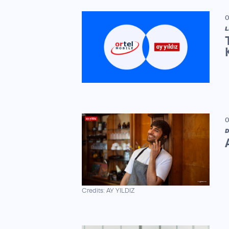
0
L
0
D
Credits: AY YILDIZ