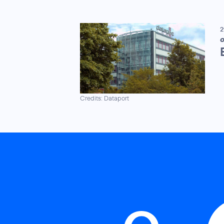
2
Credits: Dataport