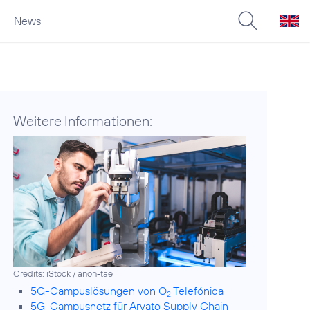
News
Weitere Informationen:
Credits: iStock / anon-tae
5G-Campuslösungen von O
Telefónica
2
5G-Campusnetz für Arvato Supply Chain