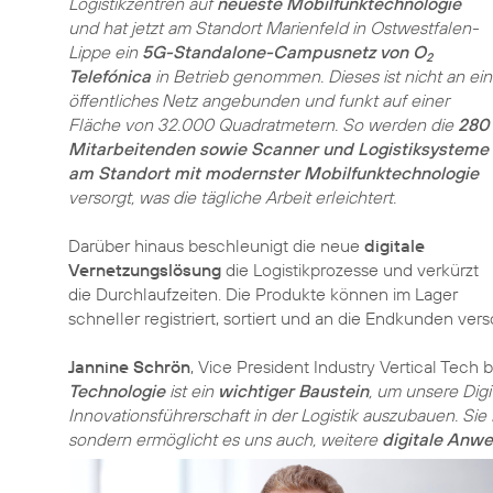
Logistikzentren auf
neueste Mobilfunktechnologie
und hat jetzt am Standort Marienfeld in Ostwestfalen-
Lippe ein
5G-Standalone-Campusnetz von O
2
Telefónica
in Betrieb genommen. Dieses ist nicht an ein
öffentliches Netz angebunden und funkt auf einer
Fläche von 32.000 Quadratmetern. So werden die
280
Mitarbeitenden sowie Scanner und Logistiksysteme
am Standort mit modernster Mobilfunktechnologie
versorgt, was die tägliche Arbeit erleichtert.
Darüber hinaus beschleunigt die neue
digitale
Vernetzungslösung
die Logistikprozesse und verkürzt
die Durchlaufzeiten. Die Produkte können im Lager
schneller registriert, sortiert und an die Endkunden ver
Jannine Schrön
, Vice President Industry Vertical Tech 
Technologie
ist ein
wichtiger Baustein
, um unsere Digi
Innovationsführerschaft in der Logistik auszubauen. Sie 
sondern ermöglicht es uns auch, weitere
digitale Anw