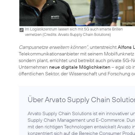
Im Logistikzentrum lassen sich mit 5G auch smarte Brillen
vernetzen (
Credits: Arvato Supply Chain Solutions
)
Campusnetze erweitern können“,
unterstreicht
Alfons 
Telekommunikationsanbieter mit seinem Mobilfunknetz 
sondern plant, errichtet und betreibt auch private 5G-
Unternehmen
neue digitale Möglichkeiten
– egal ob i
Über Arvato Supply Chain Solutio
Arvato Supply Chain Solutions ist ein innovativer un
Supply Chain Management und E-Commerce. Durch
mit den richtigen Technologien entwickelt Arvato 
konzentriert sich auf die Bereiche Consumer Prod