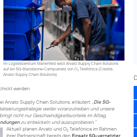
Im Logistikzentrum Marienfeld setzt Arvato Supply Chain Solutions
auf ein 5G-Standalone-Campusnetz von O
Telefónica (
Credits:
2
Arvato Supply Chain Solutions
)
schickt werden.
bei Arvato Supply Chain Solutions, erläutert:
„
Die 5G-
talisierungsstrategie weiter voranzutreiben und unsere
bringt nicht nur Geschwindigkeitsvorteile im Alltag,
endungen
zu entwickeln und auszuprobieren.“
Aktuell planen Arvato und O
Telefónica im Rahmen
2
ihrer Partnerschaft bereits den
Einsatz 5G-vernetzter