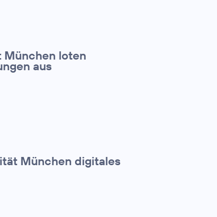
t München loten
ungen aus
sität München digitales