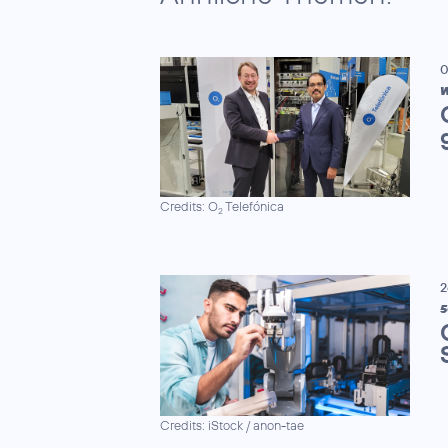
0
W
Credits: O
Telefónica
2
2
5
Credits: iStock / anon-tae