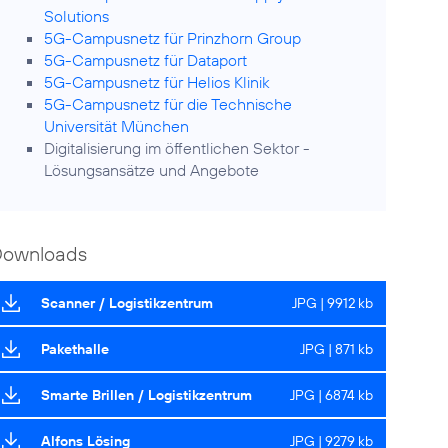
Solutions
5G-Campusnetz für Prinzhorn Group
5G-Campusnetz für Dataport
5G-Campusnetz für Helios Klinik
5G-Campusnetz für die Technische
Universität München
Digitalisierung im öffentlichen Sektor
-
Lösungsansätze und Angebote
Downloads
Scanner / Logistikzentrum
JPG | 9912 kb
Pakethalle
JPG | 871 kb
Smarte Brillen / Logistikzentrum
JPG | 6874 kb
Alfons Lösing
JPG | 9279 kb