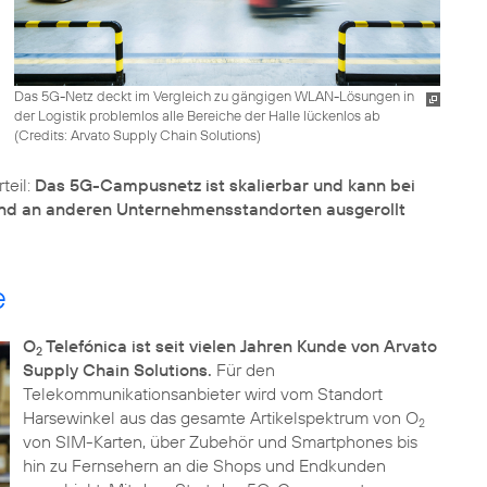
Das 5G-Netz deckt im Vergleich zu gängigen WLAN-Lösungen in
der Logistik problemlos alle Bereiche der Halle lückenlos ab
(
Credits: Arvato Supply Chain Solutions
)
teil:
Das 5G-Campusnetz ist skalierbar und kann bei
 und an anderen Unternehmensstandorten ausgerollt
e
O
Telefónica ist seit vielen Jahren Kunde von Arvato
2
Supply Chain Solutions.
Für den
Telekommunikationsanbieter wird vom Standort
Harsewinkel aus das gesamte Artikelspektrum von O
2
von SIM-Karten, über Zubehör und Smartphones bis
hin zu Fernsehern an die Shops und Endkunden