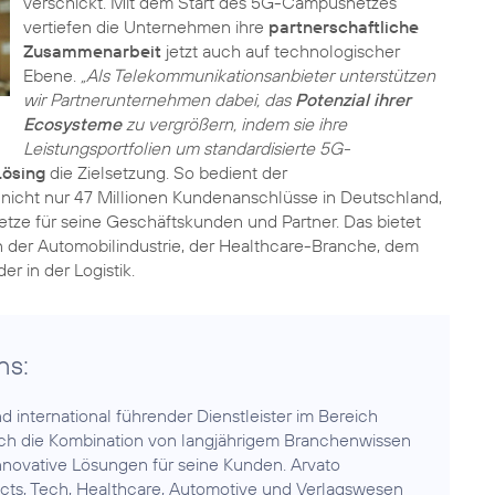
verschickt. Mit dem Start des 5G-Campusnetzes
vertiefen die Unternehmen ihre
partnerschaftliche
Zusammenarbeit
jetzt auch auf technologischer
Ebene.
„Als Telekommunikationsanbieter unterstützen
wir Partnerunternehmen dabei, das
Potenzial ihrer
Ecosysteme
zu vergrößern, indem sie ihre
Leistungsportfolien um standardisierte 5G-
Lösing
die Zielsetzung. So bedient der
nicht nur 47 Millionen Kundenanschlüsse in Deutschland,
Netze für seine Geschäftskunden und Partner. Das bietet
n der Automobilindustrie, der Healthcare-Branche, dem
ns:
d international führender Dienstleister im Bereich
 die Kombination von langjährigem Branchenwissen
innovative Lösungen für seine Kunden. Arvato
ucts, Tech, Healthcare, Automotive und Verlagswesen