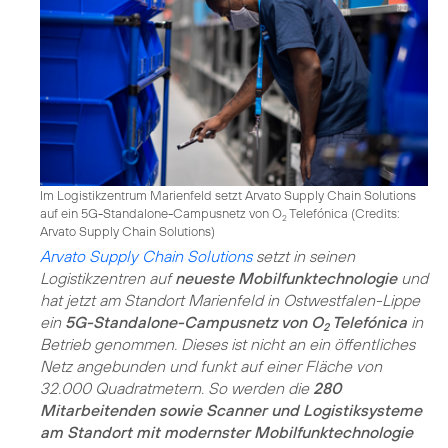
Im Logistikzentrum Marienfeld setzt Arvato Supply Chain Solutions
auf ein 5G-Standalone-Campusnetz von O
Telefónica (
Credits:
2
Arvato Supply Chain Solutions
)
Arvato Supply Chain Solutions
setzt in seinen
Logistikzentren auf
neueste Mobilfunktechnologie
und
hat jetzt am Standort Marienfeld in Ostwestfalen-Lippe
ein
5G-Standalone-Campusnetz von O
Telefónica
in
2
Betrieb genommen. Dieses ist nicht an ein öffentliches
Netz angebunden und funkt auf einer Fläche von
32.000 Quadratmetern. So werden die
280
Mitarbeitenden sowie Scanner und Logistiksysteme
am Standort mit modernster Mobilfunktechnologie