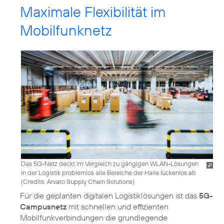
Maximale Flexibilität im
Mobilfunknetz
Das 5G-Netz deckt im Vergleich zu gängigen WLAN-Lösungen
in der Logistik problemlos alle Bereiche der Halle lückenlos ab
(
Credits: Arvato Supply Chain Solutions
)
Für die geplanten digitalen Logistiklösungen ist das
5G-
Campusnetz
mit schnellen und effizienten
Mobilfunkverbindungen die grundlegende