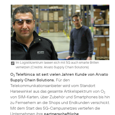
Im Logistikzentrum lassen sich mit 5G auch smarte Brillen
vernetzen (
Credits: Arvato Supply Chain Solutions
)
O
Telefónica ist seit vielen Jahren Kunde von Arvato
2
Supply Chain Solutions.
Für den
Telekommunikationsanbieter wird vom Standort
Harsewinkel aus das gesamte Artikelspektrum von O
2
von SIM-Karten, über Zubehör und Smartphones bis hin
zu Fernsehern an die Shops und Endkunden verschickt.
Mit dem Start des 5G-Campusnetzes vertiefen die
Unternehmen ihre
partnerschaftliche