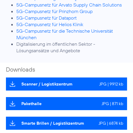
5G-Campusnetz für Arvato Supply Chain Solutions
5G-Campusnetz für Prinzhorn Group
5G-Campusnetz für Dataport
5G-Campusnetz für Helios Klinik
5G-Campusnetz für die Technische Universität
München
Digitalisierung im öffentlichen Sektor
-
Lösungsansätze und Angebote
Downloads
Scanner / Logistikzentrum
JPG | 9912 kb
Pakethalle
JPG | 871 kb
Smarte Brillen / Logistikzentrum
JPG | 6874 kb