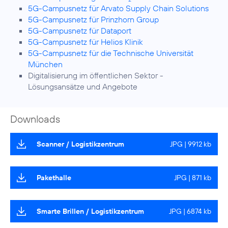
5G-Campusnetz für Arvato Supply Chain Solutions
5G-Campusnetz für Prinzhorn Group
5G-Campusnetz für Dataport
5G-Campusnetz für Helios Klinik
5G-Campusnetz für die Technische Universität
München
Digitalisierung im öffentlichen Sektor
-
Lösungsansätze und Angebote
Downloads
Scanner / Logistikzentrum
JPG | 9912 kb
Pakethalle
JPG | 871 kb
Smarte Brillen / Logistikzentrum
JPG | 6874 kb