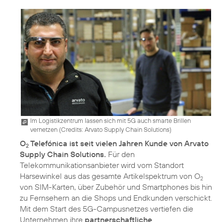
Im Logistikzentrum lassen sich mit 5G auch smarte Brillen
vernetzen (
Credits: Arvato Supply Chain Solutions
)
O
Telefónica ist seit vielen Jahren Kunde von Arvato
2
Supply Chain Solutions.
Für den
Telekommunikationsanbieter wird vom Standort
Harsewinkel aus das gesamte Artikelspektrum von O
2
von SIM-Karten, über Zubehör und Smartphones bis hin
zu Fernsehern an die Shops und Endkunden verschickt.
Mit dem Start des 5G-Campusnetzes vertiefen die
Unternehmen ihre
partnerschaftliche