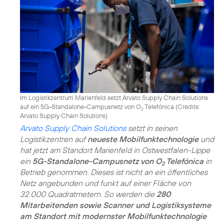
Im Logistikzentrum Marienfeld setzt Arvato Supply Chain Solutions
auf ein 5G-Standalone-Campusnetz von O
Telefónica (
Credits:
2
Arvato Supply Chain Solutions
)
Arvato Supply Chain Solutions
setzt in seinen
Logistikzentren auf
neueste Mobilfunktechnologie
und
hat jetzt am Standort Marienfeld in Ostwestfalen-Lippe
ein
5G-Standalone-Campusnetz von O
Telefónica
in
2
Betrieb genommen. Dieses ist nicht an ein öffentliches
Netz angebunden und funkt auf einer Fläche von
32.000 Quadratmetern. So werden die
280
Mitarbeitenden sowie Scanner und Logistiksysteme
am Standort mit modernster Mobilfunktechnologie