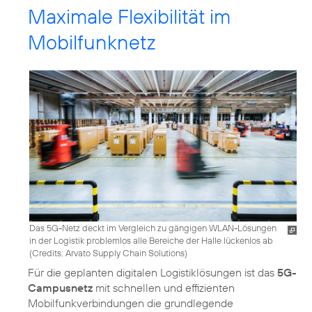
Maximale Flexibilität im
Mobilfunknetz
Das 5G-Netz deckt im Vergleich zu gängigen WLAN-Lösungen
in der Logistik problemlos alle Bereiche der Halle lückenlos ab
(
Credits: Arvato Supply Chain Solutions
)
Für die geplanten digitalen Logistiklösungen ist das
5G-
Campusnetz
mit schnellen und effizienten
Mobilfunkverbindungen die grundlegende